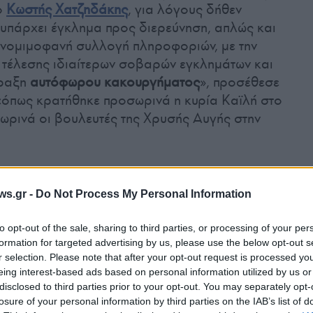
ο
Κωστής Χατζηδάκης
, για λόγους δήθεν
 υπάρχει έγκλημα προς διερεύνηση, απλώς και
 νομιμοφανή συλλογή πληροφοριών, με την
 τέλεσης ιδιαίτερων σοβαρών εγκλημάτων και
πραξη
αυτόφωρου κακουργήματος
», προσέθεσε
ι «όπως κρατήθηκε προσωρινά η κυρία Καϊλή στο
ωρινά οι βουλευτές της Χρυσής Αυγής στην
ν εγκλημάτων είναι διαφορετική, πρόκειται
ws.gr -
Do Not Process My Personal Information
ματα. «Όποιοι συνεπώς θεωρούν ότι η ποινική
ονται οι βέλγικες Αρχές, δικαιολογεί την
to opt-out of the sale, sharing to third parties, or processing of your per
ατος και εν ενέργεια υπουργού από την
formation for targeted advertising by us, please use the below opt-out s
στους λόγους εθνικής ασφαλείας, χωρίς
r selection. Please note that after your opt-out request is processed y
 αντιλαμβάνονται ότι χωρίς σεβασμό του
eing interest-based ads based on personal information utilized by us or
disclosed to third parties prior to your opt-out. You may separately opt-
ϊκής Σύμβασης Δικαιωμάτων του Ανθρώπου δεν
losure of your personal information by third parties on the IAB’s list of
η δημοκρατία», υπογράμμισε ο Ευάγγελος