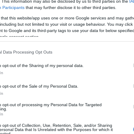
. This information may also be disclosed by us to third parties on the
IA
Participants
that may further disclose it to other third parties.
 that this website/app uses one or more Google services and may gath
ματα δημοκρατίας και κράτους δικαίου ούτε
including but not limited to your visit or usage behaviour. You may click 
 to Google and its third-party tags to use your data for below specifi
ι ούτε συγκαλύπτονται.
ogle consent section.
νόμος περιέχει θετικά σημεία
όπως έναν
l Data Processing Opt Outs
εμάτων εθνικής ασφάλειας και ειδικές
o opt-out of the Sharing of my personal data.
όσωπα έστω και αν αυτό δεν γίνεται κατά τον
In
ρόπο. «Δυο βασικές θέσεις που είχα εξαρχής
υνεπώς, σε μεγάλο βαθμό από την κυβέρνηση .
o opt-out of the Sale of my Personal Data.
ήρησε.
In
to opt-out of processing my Personal Data for Targeted
ιζέλο μετά τη δημοσίευση στοιχείων για την
ing.
In
 Κ. Χατζηδάκη, η κυβέρνηση δια του
 ΕΥΠ ενεργούσε «εκτός πλαισίου». «Τι σημαίνει
o opt-out of Collection, Use, Retention, Sale, and/or Sharing
ersonal Data that Is Unrelated with the Purposes for which it
μιμότητας; Ή εκτός του πλαισίου των
lected.