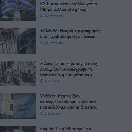
Κ20: Ασημένιο μετάλλιο για τη
Μητροπούλου στο μήκος
20 λεπτά πριν
Ταϊλάνδη: Νεκροί και τραυματίες
από πυροβολισμούς σε λύκειο
48 λεπτά πριν
7 Αυγούστου: Η μαρτυρία ενός
Ασσυρίου που κατέγραψε τη
Γενοκτονία «με τα μάτια του»
1 ώρα πριν
Υπόθεση Marfin: Στον
εισαγγελέα σήμερα η 46χρονη
που εκδόθηκε από τη Βρετανία
2 ώρες πριν
Καιρός: Έως 38 βαθμούς η