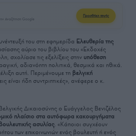
Προσθήκη πηγής
ην Αναζήτηση Google
υνέντευξή του στη εφημερίδα
Ελευθερία της
ουσίασης αύριο του βιβλίου του «Εκδοχές
λη, σχολίασε τις εξελίξεις στην
υπόθεση
ραγική, αδιανόητη πολιτικά, θεσμικά και ηθικά.
ξέλιξη αυτή. Περιμένουμε τη
βελγική
σεις είναι ήδη συντριπτικές», ανέφερε ο κ.
 βελγικής Δικαιοσύνης ο Ευάγγελος Βενιζέλος
ομικό πλαίσιο στα αυτόφωρα κακουργήματα
 βουλευτικής ασυλίας
. «Κάποιοι συγχέουν
ήτου των επικοινωνιών ενός βουλευτή ή ενός