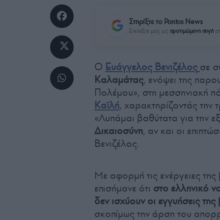
Στηρίξτε το Pontos News
Επιλέξτε μας ως
προτιμώμενη πηγή
στ
O
Ευάγγελος Βενιζέλος
σε σ
Καλαμάτας
, ενόψει της παρ
Πολέμου», στη μεσσηνιακή πό
Καϊλή
, χαρακτηρίζοντάς την τ
«Λυπάμαι βαθύτατα για την ε
Δικαιοσύνη
, αν και οι επιπτώ
Βενιζέλος.
Με αφορμή τις ενέργειες της
επισήμανε ότι
στο ελληνικό ν
δεν ισχύουν οι εγγυήσεις της
σκοπίμως την άρση του απορρ