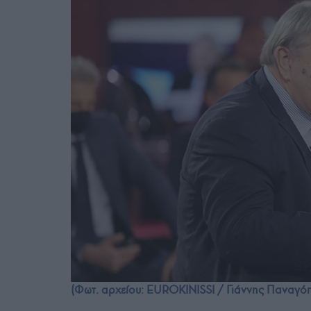
(Φωτ. αρχείου: EUROKINISSI / Γιάννης Παναγό