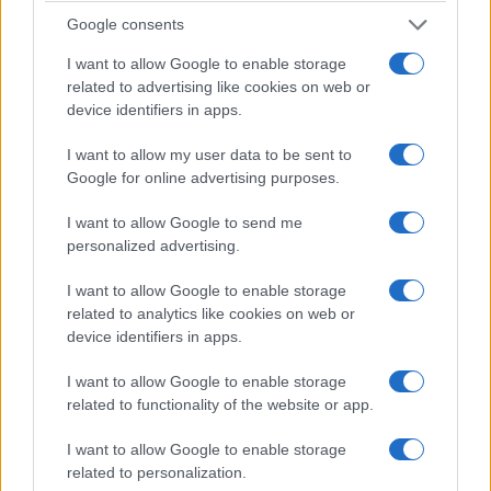
δενδρύλλια κάνναβης εντοπίστηκε σε δύσβατη
Google consents
δασική περιοχή στη Φθιώτιδα
I want to allow Google to enable storage
7/08/2026 - 1:32μμ
related to advertising like cookies on web or
device identifiers in apps.
I want to allow my user data to be sent to
Google for online advertising purposes.
I want to allow Google to send me
personalized advertising.
I want to allow Google to enable storage
related to analytics like cookies on web or
device identifiers in apps.
ΕΛΛΑΔΑ
I want to allow Google to enable storage
related to functionality of the website or app.
Σέρρες: Βίντεο-ντοκουμέντο από το τροχαίο που
κόστισε τη ζωή μητέρας και γιου – Η στιγμή της
I want to allow Google to enable storage
related to personalization.
σφοδρής σύγκρουσης