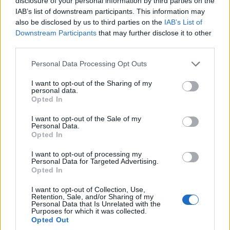
disclosure of your personal information by third parties on the
Πυργαδίκια Χαλκιδικής: Έναν αιώνα ζωής
IAB’s list of downstream participants. This information may
also be disclosed by us to third parties on the
IAB’s List of
συμπληρώνει ο προσφυγικός οικισμός – Η
Downstream Participants
that may further disclose it to other
ιστορία του ξεριζωμού από την Αφθόνη του
third parties.
Μαρμαρά
Please note that this website/app uses one or more Google
Personal Data Processing Opt Outs
7/08/2026 - 2:00μμ
services and may gather and store information including but
not limited to your visit or usage behaviour. You may click to
I want to opt-out of the Sharing of my
personal data.
grant or deny consent to Google and its third-party tags to
Opted In
use your data for below specified purposes in below Google
consent section.
I want to opt-out of the Sale of my
Personal Data.
Opted In
I want to opt-out of processing my
Personal Data for Targeted Advertising.
Opted In
I want to opt-out of Collection, Use,
Retention, Sale, and/or Sharing of my
ΕΛΛΑΔΑ
Personal Data that Is Unrelated with the
Purposes for which it was collected.
Opted Out
ΕΛΑΣ: Φυτεία με περισσότερα από 2.000