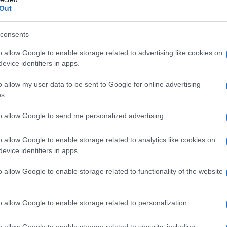
Out
ος της εταιρείας καθαρισμού του
λιχ
.
consents
o allow Google to enable storage related to advertising like cookies on
evice identifiers in apps.
o allow my user data to be sent to Google for online advertising
s.
to allow Google to send me personalized advertising.
o allow Google to enable storage related to analytics like cookies on
evice identifiers in apps.
o allow Google to enable storage related to functionality of the website
o allow Google to enable storage related to personalization.
o allow Google to enable storage related to security, including