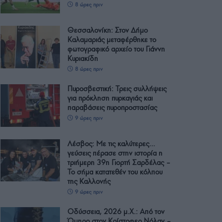
8 ώρες πριν
Θεσσαλονίκη: Στον Δήμο
Καλαμαριάς μεταφέρθηκε το
φωτογραφικό αρχείο του Γιάννη
Κυριακίδη
8 ώρες πριν
Πυροσβεστική: Τρεις συλλήψεις
για πρόκληση πυρκαγιάς και
παραβάσεις πυροπροστασίας
9 ώρες πριν
Λέσβος: Με τις καλύτερες…
γεύσεις πέρασε στην ιστορία η
τριήμερη 39η Γιορτή Σαρδέλας –
Το σήμα κατατεθέν του κόλπου
της Καλλονής
9 ώρες πριν
Οδύσσεια, 2026 μ.Χ.: Από τον
Όμηρο στον Κρίστοφερ Νόλαν –