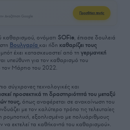
Προσθήκη πηγής
ην Αναζήτηση Google
ύ καθαρισμού, ονόματι
SOFie
, έπιασε δουλειά
στη
Βουλγαρία
και ήδη
καθαρίζει τους
ομπότ έχει κατασκευαστεί από τη
γερμανική
ναι υπεύθυνη για τον καθαρισμό του
 τον Μάρτιο του 2022.
πιο σύγχρονες τεχνολογικές και
ασκεί προσεκτικά τη δραστηριότητά του μεταξύ
ών τους,
όπως αναφέρεται σε ανακοίνωση του
νδυάζει με τον καλύτερο τρόπο τις τελευταίες
 τη ρομποτική, εξοπλισμένο με πολυάριθμους
ν να εκτελεί τα καθήκοντά του καθαρισμού».