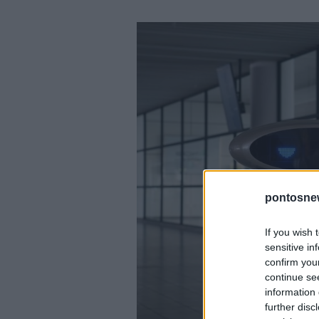
pontosne
If you wish 
sensitive in
confirm you
continue se
information 
further disc