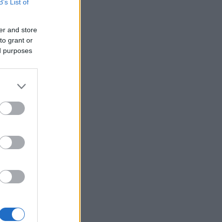
B’s List of
er and store
to grant or
ed purposes