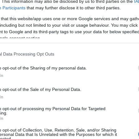
. This information may also be disclosed by us to third parties on the
IA
Participants
that may further disclose it to other third parties.
(Φωτ.: Novinvite.com)
 that this website/app uses one or more Google services and may gath
including but not limited to your visit or usage behaviour. You may click 
 to Google and its third-party tags to use your data for below specifi
α πέντε ωρών με μία μόνο φόρτιση μπαταρίας
ogle consent section.
περιοχή 1.450 m2 σε μια ώρα.
l Data Processing Opt Outs
κρίνεται από υψηλή ισχύ
o opt-out of the Sharing of my personal data.
αμηλή κατανάλωση νερού, η οποία
In
 εφαρμογή νέων τεχνολογικών λύσεων.
o opt-out of the Sale of my Personal Data.
In
ούμε στις προκλήσεις της εύρεσης
to opt-out of processing my Personal Data for Targeted
ης πανδημίας. Φυσικά,
ένα ρομπότ
ing.
In
ντικαταστήσει πλήρως τους καλούς
να βοηθήσει στην αποζημίωση για ελλείψεις
o opt-out of Collection, Use, Retention, Sale, and/or Sharing
ersonal Data that Is Unrelated with the Purposes for which it
ηση των προτύπων υγιεινής των αεροδρομίων»,
lected.