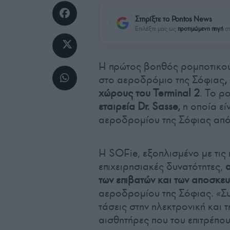
Στηρίξτε το Pontos News
Επιλέξτε μας ως
προτιμώμενη πηγή
στ
Η πρώτος βοηθός ρομποτικο
στο αεροδρόμιο της Σόφιας
,
χώρους του Terminal 2
. Το ρ
εταιρεία Dr. Sasse,
η οποία εί
αεροδρομίου της Σόφιας από
Η SOFie, εξοπλισμένο με τις 
επιχειρησιακές δυνατότητες,
των επιβατών και των αποσκευ
αεροδρομίου της Σόφιας. «Συ
τάσεις στην ηλεκτρονική και
αισθητήρες που του επιτρέπου