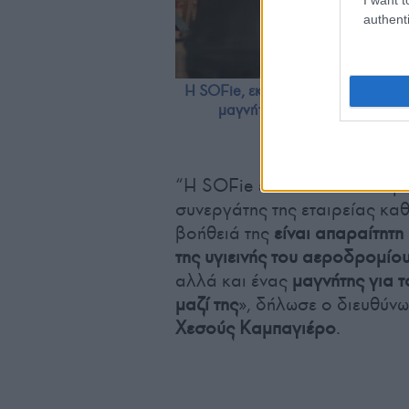
authenti
H SOFie, εκτός από το γεγονός ότ
μαγνήτη για τους επιβάτες π
Α
“Η SOFie είναι εδώ και πλήρ
συνεργάτης της εταιρείας κα
βοήθειά της
είναι απαραίτητ
της υγιεινής του αεροδρομίου
αλλά και ένας
μαγνήτης για 
μαζί της
», δήλωσε ο διευθύν
Χεσούς Καμπαγιέρο
.