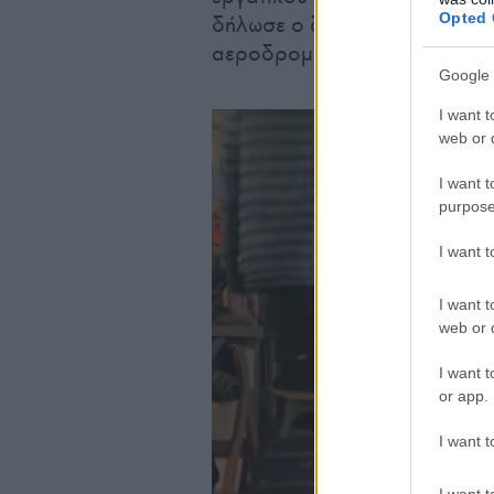
Opted 
δήλωσε ο διευθύνων σύμβουλ
αεροδρομίου
Μπένι Βούντερ
Google 
I want t
web or d
I want t
purpose
I want 
I want t
web or d
I want t
or app.
I want t
I want t