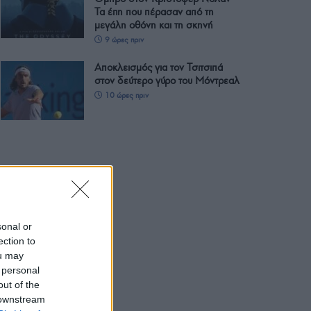
Τα έπη που πέρασαν από τη
μεγάλη οθόνη και τη σκηνή
9 ώρες πριν
Αποκλεισμός για τον Τσιτσιπά
στον δεύτερο γύρο του Μόντρεαλ
10 ώρες πριν
sonal or
ection to
ou may
 personal
out of the
 downstream