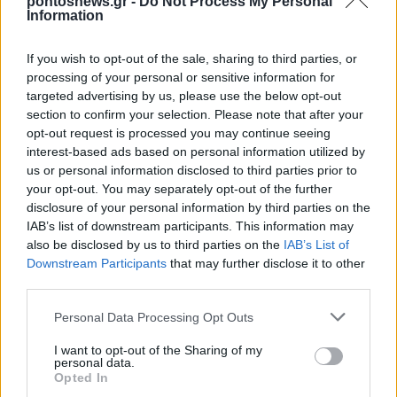
pontosnews.gr -
Do Not Process My Personal
μετά από δικαστικό έγγραφο για τον Ταλ Ντίλιαν
Information
14/07/2026 - 3:06μμ
If you wish to opt-out of the sale, sharing to third parties, or
processing of your personal or sensitive information for
targeted advertising by us, please use the below opt-out
section to confirm your selection. Please note that after your
opt-out request is processed you may continue seeing
interest-based ads based on personal information utilized by
us or personal information disclosed to third parties prior to
your opt-out. You may separately opt-out of the further
disclosure of your personal information by third parties on the
IAB’s list of downstream participants. This information may
also be disclosed by us to third parties on the
IAB’s List of
ΑΜΥΝΑ
Downstream Participants
that may further disclose it to other
third parties.
Πώς εκπαιδεύει ο Ελληνικός Στρατός τους νέους
Please note that this website/app uses one or more Google
Personal Data Processing Opt Outs
χειριστές drones – Από τον εξομοιωτή στο πεδίο
services and may gather and store information including but
επιχειρήσεων
not limited to your visit or usage behaviour. You may click to
I want to opt-out of the Sharing of my
personal data.
grant or deny consent to Google and its third-party tags to
11/07/2026 - 12:41μμ
Opted In
use your data for below specified purposes in below Google