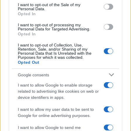
consent section.
I want to opt-out of the Sale of my
Personal Data.
Opted In
I want to opt-out of processing my
Personal Data for Targeted Advertising.
Opted In
I want to opt-out of Collection, Use,
Retention, Sale, and/or Sharing of my
Personal Data that Is Unrelated with the
Purposes for which it was collected.
Opted Out
ΑΜΥΝΑ
Google consents
F-16 έκανε αναγκαστική προσγείωση στη
I want to allow Google to enable storage
Ζάκυνθο λόγω μηχανικής βλάβης
related to advertising like cookies on web or
9/07/2026 - 3:02μμ
device identifiers in apps.
I want to allow my user data to be sent to
Google for online advertising purposes.
I want to allow Google to send me