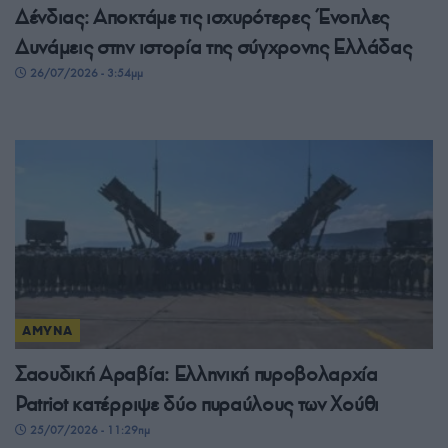
Δένδιας: Αποκτάμε τις ισχυρότερες Ένοπλες
Δυνάμεις στην ιστορία της σύγχρονης Ελλάδας
26/07/2026 - 3:54μμ
ΑΜΥΝΑ
Σαουδική Αραβία: Ελληνική πυροβολαρχία
Patriot κατέρριψε δύο πυραύλους των Χούθι
25/07/2026 - 11:29πμ