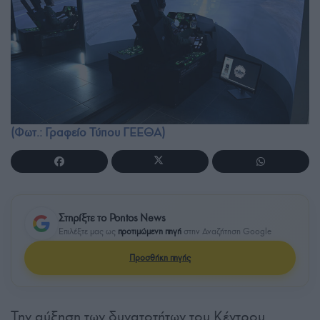
(Φωτ.: Γραφείο Τύπου ΓΕΕΘΑ)
Στηρίξτε το Pontos News
Επιλέξτε μας ως
προτιμώμενη πηγή
στην Αναζήτηση Google
Προσθήκη πηγής
Την αύξηση των δυνατοτήτων του Κέντρου