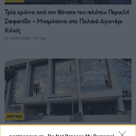
Τρία χρόνια από τον θάνατο του πιλότου Περικλή
Στεφανίδη – Μνημόσυνο στο Παλαιό Αγιονέρι
Κιλκίς
16/07/2026 - 10:15πμ
ΑΜΥΝΑ
Νέα αίτηση στον Άρειο Πάγο για τις υποκλοπές