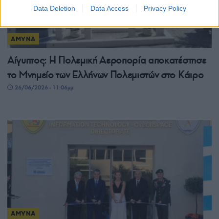
Data Deletion
Data Access
Privacy Policy
ΑΜΥΝΑ
Αίγυπτος: Η Πολεμική Αεροπορία αποκατέστησε
το Μνημείο των Ελλήνων Πολεμιστών στο Κάιρο
26/06/2026 - 11:06μμ
ΑΜΥΝΑ