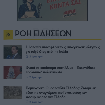
ΡΟΗ ΕΙΔΗΣΕΩΝ
Η Ισπανία επαναφέρει τους συνοριακούς ελέγχους
για ταξιδιώτες από την Ιταλία
2 ώρες πριν
Φωτιά σε κατάστημα στον Άλιμο – Εκκενώθηκε
προληπτικά πολυκατοικία
2 ώρες πριν
Παμποντιακή Ομοσπονδία Ελλάδος: Ζητάμε εκ
νέου την αναγνώριση της Γενοκτονίας των
Ασσυρίων από την Ελλάδα
2 ώρες πριν