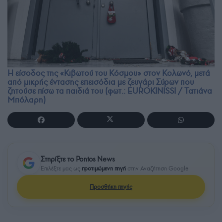
Η είσοδος της «Κιβωτού του Κόσμου» στον Κολωνό, μετά
από μικρής έντασης επεισόδια με ζευγάρι Σύρων που
ζητούσε πίσω τα παιδιά του (φωτ.: EUROKINISSI / Τατιάνα
Μπόλαρη)
Στηρίξτε το Pontos News
Επιλέξτε μας ως
προτιμώμενη πηγή
στην Αναζήτηση Google
Προσθήκη πηγής