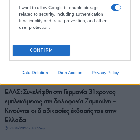
I want to allow Google to enable storage
related to security, including authentication
functionality and fraud prevention, and other
user protection.
CONFIRM
Data Deletion
Data Access
Privacy Policy
ΕΛΛΑΔΑ
ΕΛΑΣ: Συνελήφθη στη Γερμανία 31χρονος
εμπλεκόμενος στη δολοφονία Ζαμπούνη –
Κινούνται οι διαδικασίες έκδοσής του στην
Ελλάδα
7/08/2026 - 10:55πμ