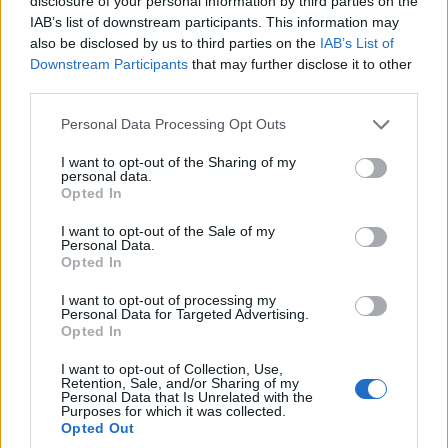
disclosure of your personal information by third parties on the
ΕΛΛΑΔΑ
IAB’s list of downstream participants. This information may
also be disclosed by us to third parties on the
IAB’s List of
Σέρρες: Βίντεο-ντοκουμέντο από το τροχαίο που
Downstream Participants
that may further disclose it to other
κόστισε τη ζωή μητέρας και γιου – Η στιγμή της
third parties.
σφοδρής σύγκρουσης
Please note that this website/app uses one or more Google
Personal Data Processing Opt Outs
services and may gather and store information including but
7/08/2026 - 12:59μμ
not limited to your visit or usage behaviour. You may click to
I want to opt-out of the Sharing of my
personal data.
grant or deny consent to Google and its third-party tags to
Opted In
use your data for below specified purposes in below Google
consent section.
I want to opt-out of the Sale of my
Personal Data.
Opted In
I want to opt-out of processing my
Personal Data for Targeted Advertising.
Opted In
I want to opt-out of Collection, Use,
Retention, Sale, and/or Sharing of my
Personal Data that Is Unrelated with the
ΕΛΛΑΔΑ
Purposes for which it was collected.
Opted Out
Υπόθεση Marfin: Προθεσμία έλαβε για την