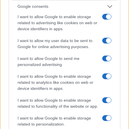
Google consents
απολογία της η 46χρονη κατηγορούμενη
7/08/2026 - 12:30μμ
I want to allow Google to enable storage
related to advertising like cookies on web or
device identifiers in apps.
I want to allow my user data to be sent to
Google for online advertising purposes.
I want to allow Google to send me
personalized advertising.
I want to allow Google to enable storage
related to analytics like cookies on web or
device identifiers in apps.
ΕΛΛΑΔΑ
I want to allow Google to enable storage
Φωτιά στη Βοιωτία: Προφυλακίστηκαν ο
related to functionality of the website or app.
δήμαρχος Στυλίδας και άλλοι δύο
I want to allow Google to enable storage
κατηγορούμενοι
related to personalization.
7/08/2026 - 11:25πμ