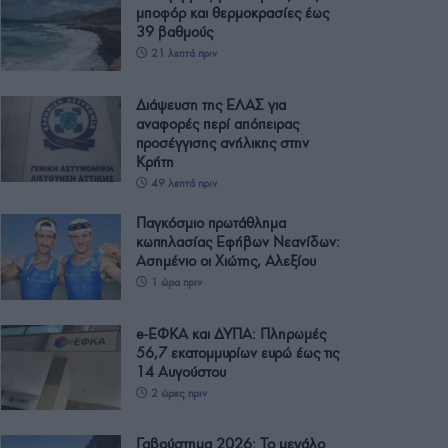
μποφόρ και θερμοκρασίες έως
39 βαθμούς
21 λεπτά πριν
Διάψευση της ΕΛΑΣ για
αναφορές περί απόπειρας
προσέγγισης ανήλικης στην
Κρήτη
49 λεπτά πριν
Παγκόσμιο πρωτάθλημα
κωπηλασίας Εφήβων Νεανίδων:
Ασημένιο οι Χιώτης, Αλεξίου
1 ώρα πριν
e-ΕΦΚΑ και ΔΥΠΑ: Πληρωμές
56,7 εκατομμυρίων ευρώ έως τις
14 Αυγούστου
2 ώρες πριν
Γαβούστημα 2026: Το μεγάλο