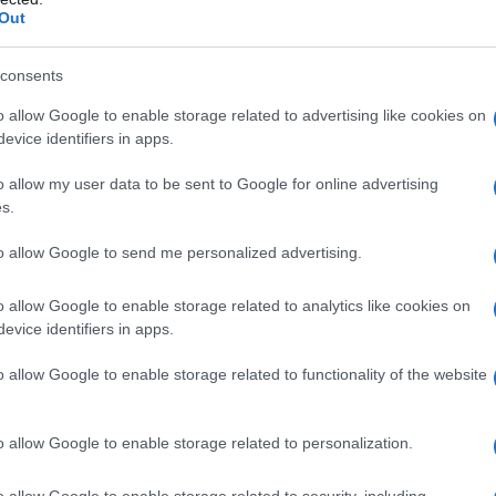
Out
consents
Tweet
Send
o allow Google to enable storage related to advertising like cookies on
evice identifiers in apps.
o allow my user data to be sent to Google for online advertising
ε μας στο
Google News
s.
to allow Google to send me personalized advertising.
o allow Google to enable storage related to analytics like cookies on
evice identifiers in apps.
o allow Google to enable storage related to functionality of the website
o allow Google to enable storage related to personalization.
o allow Google to enable storage related to security, including