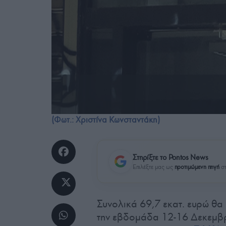
(Φωτ.: Χριστίνα Κωνσταντάκη)
Στηρίξτε το Pontos News
Επιλέξτε μας ως
προτιμώμενη πηγή
στ
Συνολικά 69,7 εκατ. ευρώ θα
την εβδομάδα 12-16 Δεκεμβρ