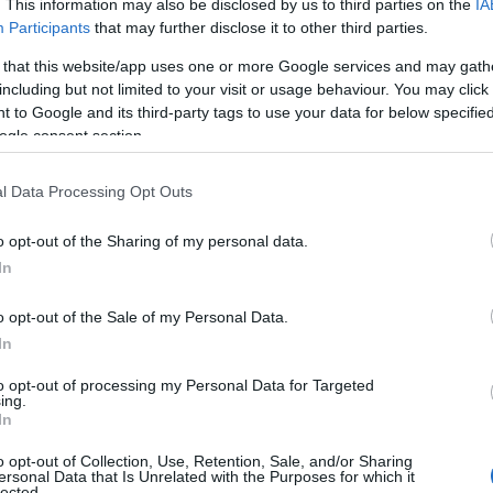
. This information may also be disclosed by us to third parties on the
IA
Participants
that may further disclose it to other third parties.
δικαιούχους για καταβολή επιδομάτων
 that this website/app uses one or more Google services and may gath
ων.
including but not limited to your visit or usage behaviour. You may click 
 to Google and its third-party tags to use your data for below specifi
ogle consent section.
καιούχους στο πλαίσιο επιδοτούμενων
.
l Data Processing Opt Outs
o opt-out of the Sharing of my personal data.
ικαιούχους που συμμετείχαν σε προγράμματα
In
o opt-out of the Sale of my Personal Data.
In
έρες για επιδοτούμενη άδεια μητρότητας.
to opt-out of processing my Personal Data for Targeted
ing.
In
o opt-out of Collection, Use, Retention, Sale, and/or Sharing
ersonal Data that Is Unrelated with the Purposes for which it
lected.