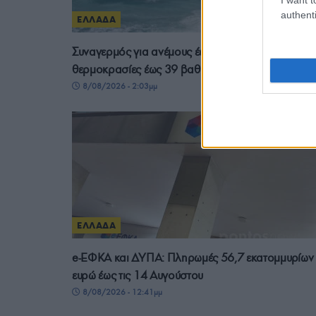
authenti
ΕΛΛΑΔΑ
Συναγερμός για ανέμους έως 9 μποφόρ και
θερμοκρασίες έως 39 βαθμούς
8/08/2026 - 2:03μμ
ΕΛΛΑΔΑ
e-ΕΦΚΑ και ΔΥΠΑ: Πληρωμές 56,7 εκατομμυρίων
ευρώ έως τις 14 Αυγούστου
8/08/2026 - 12:41μμ