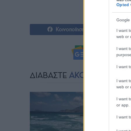
Opted 
Google 
Κοινοποίηση
I want t
web or d
I want t
Ακολουθήστ
purpose
I want 
ΔΙΑΒΑΣΤΕ
ΑΚΟΜΗ
I want t
web or d
I want t
or app.
I want t
I want t