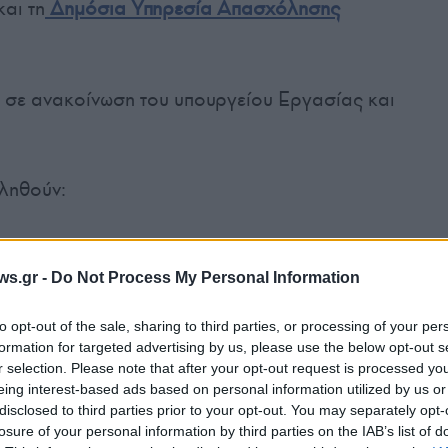
αι τη
Δημόσια Υπηρεσία Απασχόλησης
 σε ανακοίνωση του υπουργείου Εργασίας και
ληθούν:
καιούχους σε συνέχεια έκδοσης αποφάσεων για
ws.gr -
Do Not Process My Personal Information
to opt-out of the sale, sharing to third parties, or processing of your per
ιούχους για παροχές σε χρήμα (επιδόματα
formation for targeted advertising by us, please use the below opt-out s
νείας, ατυχήματος και έξοδα κηδείας).
r selection. Please note that after your opt-out request is processed y
eing interest-based ads based on personal information utilized by us or
disclosed to third parties prior to your opt-out. You may separately opt-
 εξής καταβολές:
losure of your personal information by third parties on the IAB’s list of