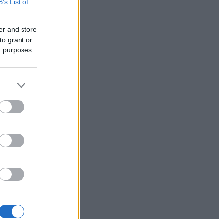
B’s List of
er and store
to grant or
ed purposes