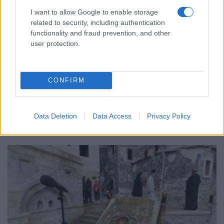
I want to allow Google to enable storage
related to security, including authentication
functionality and fraud prevention, and other
user protection.
ΠΟΝΤΟΣ
Γιάννης-Βασίλης Γιαϊλαλί: Κρίσιμη καμπή στη
CONFIRM
δικαστική υπόθεσή του μετά την αναβολή της
συνάντησης για το καθεστώς ασύλου
3/08/2026 - 11:50μμ
Data Deletion
Data Access
Privacy Policy