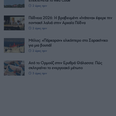
Επεκτείνεται το Red Code
2 ώρες πριν
Πύδνεια 2026: Η βραβευμένη «Ινάτενα» έφερε την
ποντιακή λαλιά στην Αρχαία Πύδνα
2 ώρες πριν
Μήλος: «Πάρκαραν» ελικόπτερο στο Σαρακήνικο
για μια βουτιά!
2 ώρες πριν
Από το Ορμούζ στην Ερυθρά Θάλασσα: Πώς
σκληραίνει το ενεργειακό μέτωπο
3 ώρες πριν