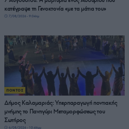
κατέγραψε τη Γενοκτονία «με τα μάτια του»
7/08/2026 - 9:04πμ
ΠΟΝΤΟΣ
Δήμος Καλαμαριάς: Υπερπαραγωγή ποντιακής
μνήμης το Πανηγύρι Μεταμορφώσεως του
Σωτήρος
6/08/2026 - 10:46μμ