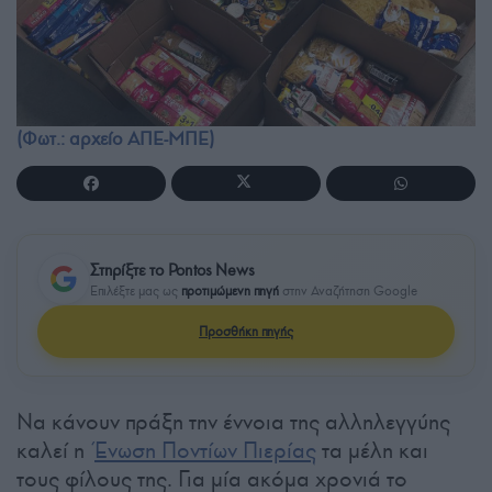
(Φωτ.: αρχείο ΑΠΕ-ΜΠΕ)
Στηρίξτε το Pontos News
Επιλέξτε μας ως
προτιμώμενη πηγή
στην Αναζήτηση Google
Προσθήκη πηγής
Να κάνουν πράξη την έννοια της αλληλεγγύης
καλεί η
Ένωση Ποντίων Πιερίας
τα μέλη και
τους φίλους της. Για μία ακόμα χρονιά το