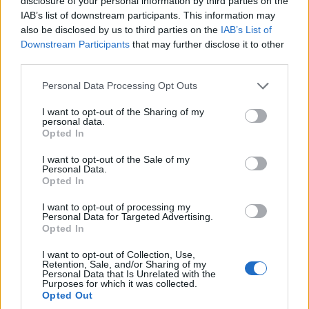
disclosure of your personal information by third parties on the
IAB’s list of downstream participants. This information may
also be disclosed by us to third parties on the
IAB’s List of
Downstream Participants
that may further disclose it to other
third parties.
Please note that this website/app uses one or more Google
Personal Data Processing Opt Outs
services and may gather and store information including but
not limited to your visit or usage behaviour. You may click to
I want to opt-out of the Sharing of my
personal data.
grant or deny consent to Google and its third-party tags to
Opted In
use your data for below specified purposes in below Google
consent section.
I want to opt-out of the Sale of my
Personal Data.
ΠΟΝΤΟΣ
Opted In
Ματσούκα Πόντου: Η χαμένη εκκλησία των
I want to opt-out of processing my
Personal Data for Targeted Advertising.
Ταξιαρχών και το μυστήριο της Παναγίας
Opted In
Πονολύτριας
I want to opt-out of Collection, Use,
4/08/2026 - 8:17μμ
Retention, Sale, and/or Sharing of my
Personal Data that Is Unrelated with the
Purposes for which it was collected.
Opted Out