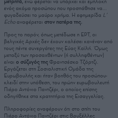
μετρητά,
ενώ φέρεται να υπάρχει και εμπλοκή
ενός ακόμα προσώπου που προσπάθησε να…
φυγαδεύσει το μαύρο χρήμα. Η εφημερίδα
L
’
Echo
αναφέρεται
στον πατέρα της.
Προς το παρόν, όπως μετέδωσε η ΕΡΤ, οι
βελγικές Αρχές δεν έχουν καλέσει κανέναν από
τους πέντε συνεργάτες της Εύας Καϊλή. Όμως
μεταξύ των προσαχθέντων (ή συλληφθέντων)
είναι
ο σύζυγός της
Φραντσέσκο Τζόρτζι.
Εργάζεται στη Σοσιαλιστική Ομάδα της
Ευρωβουλής και ήταν βοηθός του προσώπου-
κλειδί στην υπόθεση, του πρώην ευρωβουλευτή
Πιέρο Αντόνιο Παντζέρι, ο οποίος επίσης
οδηγήθηκε στα κρατητήρια της Εισαγγελίας.
Πληροφορίες αναφέρουν ότι στο σπίτι του
Πιέρο Αντόνιο Παντζέρι στις Βρυξέλλες