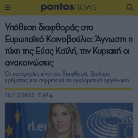
Υπόθεση διαφθοράς στο
Ευρωπαϊκό Κοινοβούλιο: Άγνωστη η
τύχη της Εύας Καϊλή, την Κυριακή οι
ανακοινώσεις
Οι κατηγορίες είναι για διαφθορά, ξέπλυμα
χρήματος και συμμετοχή σε εγκληματική οργάνωση
10/12/2022 - 7:49μμ