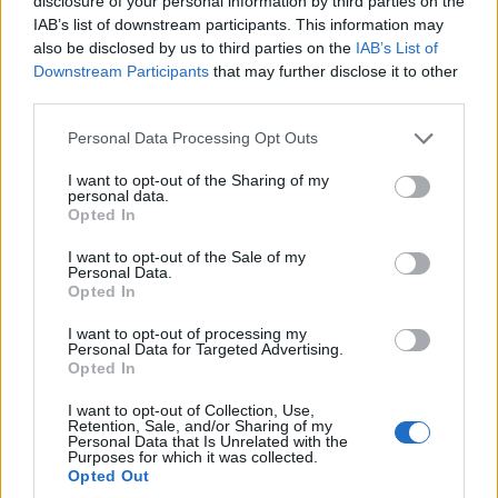
disclosure of your personal information by third parties on the
ΠΟΛΙΤΙΚΗ
IAB’s list of downstream participants. This information may
also be disclosed by us to third parties on the
IAB’s List of
Συνταγματική αναθεώρηση: Σήμερα η πρώτη
Downstream Participants
that may further disclose it to other
ψηφοφορία – Οι αλλαγές που προτείνει η ΝΔ
third parties.
27/07/2026 - 12:08μμ
Please note that this website/app uses one or more Google
Personal Data Processing Opt Outs
services and may gather and store information including but
not limited to your visit or usage behaviour. You may click to
I want to opt-out of the Sharing of my
personal data.
grant or deny consent to Google and its third-party tags to
Opted In
use your data for below specified purposes in below Google
consent section.
I want to opt-out of the Sale of my
Personal Data.
Opted In
I want to opt-out of processing my
Personal Data for Targeted Advertising.
Opted In
I want to opt-out of Collection, Use,
ΠΟΛΙΤΙΚΗ
Retention, Sale, and/or Sharing of my
Personal Data that Is Unrelated with the
Μητσοτάκης-Χριστοδουλίδης: Συντονισμός
Purposes for which it was collected.
Opted Out
Αθήνας και Λευκωσίας για το Κυπριακό και τις