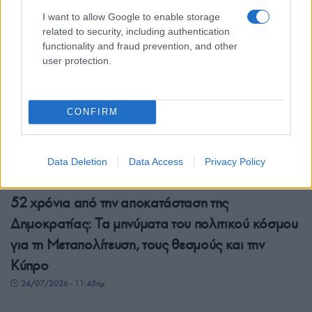
I want to allow Google to enable storage
related to security, including authentication
functionality and fraud prevention, and other
user protection.
CONFIRM
Data Deletion
Data Access
Privacy Policy
ΠΟΛΙΤΙΚΗ
52 χρόνια από την αποκατάσταση της
Δημοκρατίας: Τα μηνύματα του πολιτικού κόσμου
για τη Μεταπολίτευση, τους θεσμούς και την
Κύπρο
24/07/2026 - 11:45πμ