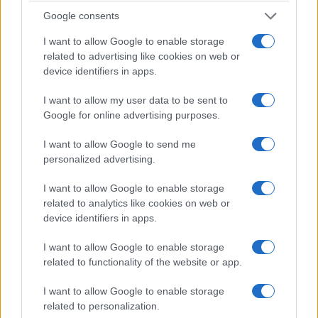
εξελίξεις στην Ανατολική Μεσόγειο
Google consents
25/07/2026 - 3:05μμ
I want to allow Google to enable storage
related to advertising like cookies on web or
device identifiers in apps.
I want to allow my user data to be sent to
Google for online advertising purposes.
I want to allow Google to send me
personalized advertising.
I want to allow Google to enable storage
related to analytics like cookies on web or
device identifiers in apps.
ΠΟΛΙΤΙΚΗ
52η επέτειος Αποκατάστασης της Δημοκρατίας:
I want to allow Google to enable storage
related to functionality of the website or app.
Τα πολιτικά «πηγαδάκια» στο Προεδρικό Μέγαρο
και οι εκλογές
I want to allow Google to enable storage
related to personalization.
24/07/2026 - 11:59μμ