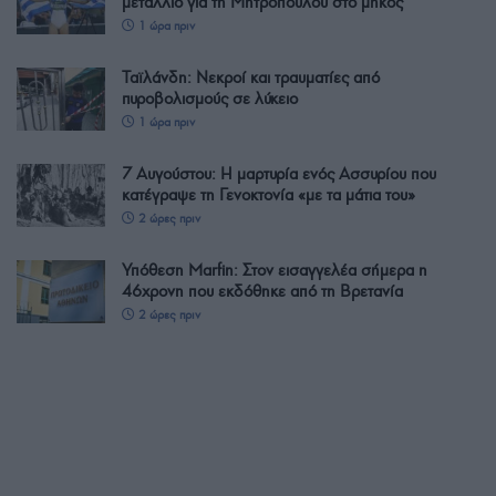
μετάλλιο για τη Μητροπούλου στο μήκος
1 ώρα πριν
Ταϊλάνδη: Νεκροί και τραυματίες από
πυροβολισμούς σε λύκειο
1 ώρα πριν
7 Αυγούστου: Η μαρτυρία ενός Ασσυρίου που
κατέγραψε τη Γενοκτονία «με τα μάτια του»
2 ώρες πριν
Υπόθεση Marfin: Στον εισαγγελέα σήμερα η
46χρονη που εκδόθηκε από τη Βρετανία
2 ώρες πριν