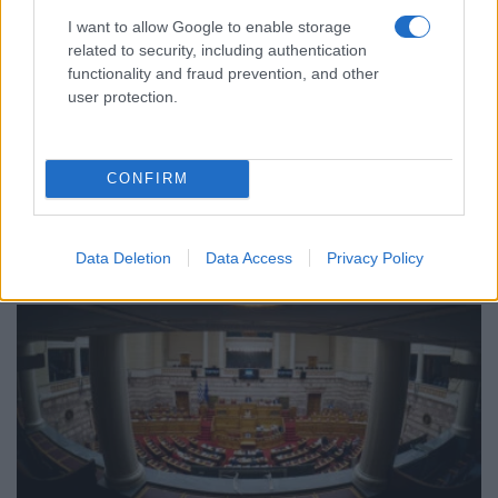
I want to allow Google to enable storage
related to security, including authentication
functionality and fraud prevention, and other
user protection.
ΠΟΛΙΤΙΚΗ
ΟΠΕΚΕΠΕ: Στο εδώλιο το φθινόπωρο τέσσερις
CONFIRM
βουλευτές της ΝΔ – Οι ημερομηνίες των δικών
22/07/2026 - 1:17μμ
Data Deletion
Data Access
Privacy Policy