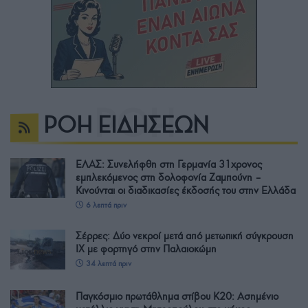
ΡΟΗ ΕΙΔΗΣΕΩΝ
ΕΛΑΣ: Συνελήφθη στη Γερμανία 31χρονος
εμπλεκόμενος στη δολοφονία Ζαμπούνη –
Κινούνται οι διαδικασίες έκδοσής του στην Ελλάδα
6 λεπτά πριν
Σέρρες: Δύο νεκροί μετά από μετωπική σύγκρουση
ΙΧ με φορτηγό στην Παλαιοκώμη
34 λεπτά πριν
Παγκόσμιο πρωτάθλημα στίβου Κ20: Ασημένιο