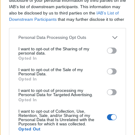
disclosure of your personal information by third parties on the
22/07/2026 - 6:20μμ
IAB’s list of downstream participants. This information may
also be disclosed by us to third parties on the
IAB’s List of
Downstream Participants
that may further disclose it to other
third parties.
Please note that this website/app uses one or more Google
Personal Data Processing Opt Outs
services and may gather and store information including but
not limited to your visit or usage behaviour. You may click to
I want to opt-out of the Sharing of my
personal data.
grant or deny consent to Google and its third-party tags to
Opted In
use your data for below specified purposes in below Google
consent section.
I want to opt-out of the Sale of my
Personal Data.
ΠΟΛΙΤΙΚΗ
Opted In
Άρση ασυλίας για τον Μάριο Σαλμά – Βαριές
I want to opt-out of processing my
Personal Data for Targeted Advertising.
καταγγελίες κατά Γεωργιάδη
Opted In
22/07/2026 - 4:28μμ
I want to opt-out of Collection, Use,
Retention, Sale, and/or Sharing of my
Personal Data that Is Unrelated with the
Purposes for which it was collected.
Opted Out