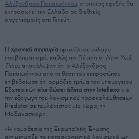
Αλέξανδρου Παπαϊωάννου
, ο οποίος εφεξής θα
εκπροσωπεί την Ελλάδα σε διεθνείς
οργανισμούς στη Γενεύη.
Η
χρονική συγκυρία
προκάλεσε εύλογο
προβληματισμό, καθώς την Πέμπτη οι
New
York
Times
αποκάλυψαν ότι ο Αλέξανδρος
Παπαϊωάννου από τη θέση του εκπροσώπου
επιβεβαίωσε ότι αρμόδιο τμήμα του υπουργείου
Εξωτερικών
είχε δώσει άδεια στην Intellexa
για
την εξαγωγή του λογισμικού παρακολουθήσεων
Predator σε τουλάχιστον μία χώρα, τη
Μαδαγασκάρη.
«Η νομοθεσία της Ευρωπαϊκής Ένωσης
αντιμετωπίζει το κατασκοπευτικό λογισμικό ως