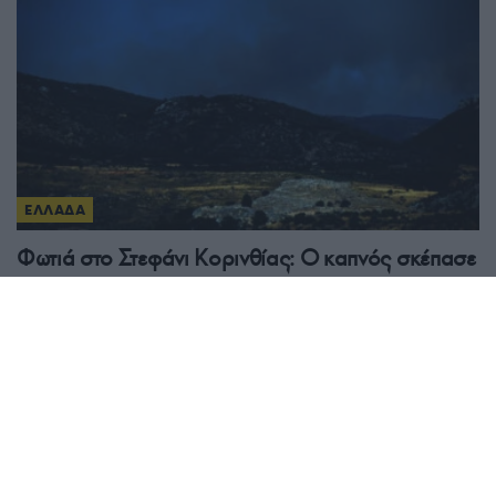
ΕΛΛΑΔΑ
Φωτιά στο Στεφάνι Κορινθίας: Ο καπνός σκέπασε
τις Μυκήνες – Ενισχύθηκαν οι δυνάμεις
7/08/2026 - 6:26μμ