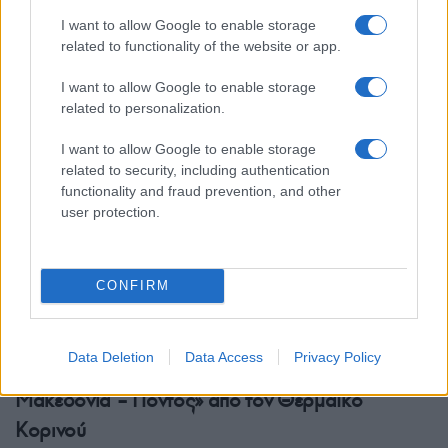
Λυκαβηττός: Σε 57χρονη Ελληνίδα ανήκει η
I want to allow Google to enable storage
σορός που βρέθηκε σε σπηλιά
related to functionality of the website or app.
8/08/2026 - 4:29μμ
I want to allow Google to enable storage
related to personalization.
I want to allow Google to enable storage
related to security, including authentication
functionality and fraud prevention, and other
user protection.
CONFIRM
ΕΛΛΑΔΑ
Data Deletion
Data Access
Privacy Policy
Παραδοσιακή μουσική βραδιά «Θράκη –
Μακεδονία – Πόντος» από τον Θερμαϊκό
Κορινού