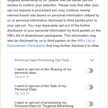
section to confirm your selection. Please note that after your
opt-out request is processed you may continue seeing
interest-based ads based on personal information utilized by
us or personal information disclosed to third parties prior to
your opt-out. You may separately opt-out of the further
ΕΛΛΑΔΑ
disclosure of your personal information by third parties on the
IAB’s list of downstream participants. This information may
ΕΛΑΣ: Συνεχίζεται με ταχείς ρυθμούς η
also be disclosed by us to third parties on the
IAB’s List of
Downstream Participants
that may further disclose it to other
εξάρθρωση της ρωσόφωνης μαφίας –
third parties.
Συνελήφθησαν 49χρονος και 37χρονος
Please note that this website/app uses one or more Google
Personal Data Processing Opt Outs
8/08/2026 - 7:27μμ
services and may gather and store information including but
not limited to your visit or usage behaviour. You may click to
I want to opt-out of the Sharing of my
personal data.
grant or deny consent to Google and its third-party tags to
Opted In
use your data for below specified purposes in below Google
consent section.
I want to opt-out of the Sale of my
Personal Data.
Opted In
I want to opt-out of processing my
Personal Data for Targeted Advertising.