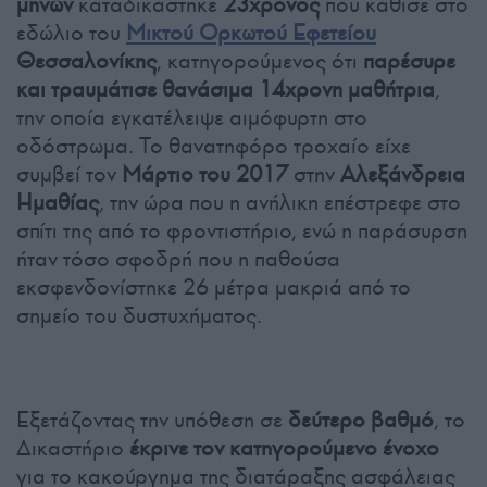
μηνών
καταδικάστηκε
23χρονος
που κάθισε στο
εδώλιο του
Μικτού Ορκωτού Εφετείου
Θεσσαλονίκης
, κατηγορούμενος ότι
παρέσυρε
και τραυμάτισε θανάσιμα 14χρονη μαθήτρια
,
την οποία εγκατέλειψε αιμόφυρτη στο
οδόστρωμα. Το θανατηφόρο τροχαίο είχε
συμβεί τον
Μάρτιο του 2017
στην
Αλεξάνδρεια
Ημαθίας
, την ώρα που η ανήλικη επέστρεφε στο
σπίτι της από το φροντιστήριο, ενώ η παράσυρση
ήταν τόσο σφοδρή που η παθούσα
εκσφενδονίστηκε 26 μέτρα μακριά από το
σημείο του δυστυχήματος.
Εξετάζοντας την υπόθεση σε
δεύτερο βαθμό
, το
Δικαστήριο
έκρινε τον κατηγορούμενο ένοχο
για το κακούργημα της διατάραξης ασφάλειας