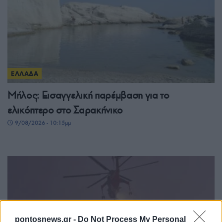
ΕΛΛΑΔΑ
Μήλος: Εισαγγελική παρέμβαση για το
ελικόπτερο στο Σαρακήνικο
9/08/2026 - 10:15μμ
pontosnews.gr -
Do Not Process My Personal