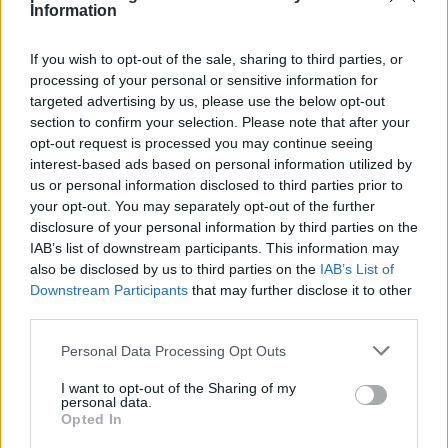
Information
ΕΛΛΑΔΑ
If you wish to opt-out of the sale, sharing to third parties, or
processing of your personal or sensitive information for
Φωτιά σε δασική έκταση στο Μουζάκι Ηλείας
targeted advertising by us, please use the below opt-out
section to confirm your selection. Please note that after your
9/08/2026 - 6:51μμ
opt-out request is processed you may continue seeing
interest-based ads based on personal information utilized by
us or personal information disclosed to third parties prior to
your opt-out. You may separately opt-out of the further
disclosure of your personal information by third parties on the
IAB’s list of downstream participants. This information may
also be disclosed by us to third parties on the
IAB’s List of
Downstream Participants
that may further disclose it to other
third parties.
Please note that this website/app uses one or more Google
Personal Data Processing Opt Outs
services and may gather and store information including but
ΕΛΛΑΔΑ
not limited to your visit or usage behaviour. You may click to
I want to opt-out of the Sharing of my
personal data.
grant or deny consent to Google and its third-party tags to
Opted In
Πυρκαγιές: Κόκκινος συναγερμός και τη Δευτέρα
use your data for below specified purposes in below Google