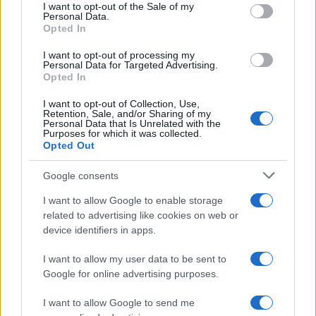
consent section.
– Επεκτείνεται το Red Code
I want to opt-out of the Sale of my
Personal Data.
9/08/2026 - 3:36μμ
Opted In
I want to opt-out of processing my
Personal Data for Targeted Advertising.
Opted In
I want to opt-out of Collection, Use,
Retention, Sale, and/or Sharing of my
Personal Data that Is Unrelated with the
Purposes for which it was collected.
Opted Out
Google consents
I want to allow Google to enable storage
ΕΛΛΑΔΑ
related to advertising like cookies on web or
device identifiers in apps.
Μήλος: «Πάρκαραν» ελικόπτερο στο Σαρακήνικο
για μια βουτιά!
I want to allow my user data to be sent to
Google for online advertising purposes.
9/08/2026 - 2:48μμ
I want to allow Google to send me