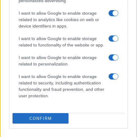
personalized advertising.
I want to allow Google to enable storage
related to analytics like cookies on web or
device identifiers in apps.
I want to allow Google to enable storage
related to functionality of the website or app.
I want to allow Google to enable storage
ΕΛΛΑΔΑ
related to personalization.
Πολλαπλό βιβλίο: Τι αλλάζει για μαθητές και
I want to allow Google to enable storage
related to security, including authentication
εκπαιδευτικούς – Πότε έρχονται τα νέα σχολικά
functionality and fraud prevention, and other
βιβλία
user protection.
9/08/2026 - 1:19μμ
CONFIRM