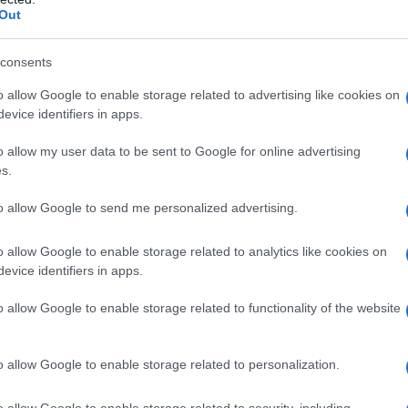
Out
εις
consents
o allow Google to enable storage related to advertising like cookies on
evice identifiers in apps.
o allow my user data to be sent to Google for online advertising
s.
Tweet
Send
to allow Google to send me personalized advertising.
o allow Google to enable storage related to analytics like cookies on
ε μας στο
Google News
evice identifiers in apps.
o allow Google to enable storage related to functionality of the website
o allow Google to enable storage related to personalization.
o allow Google to enable storage related to security, including