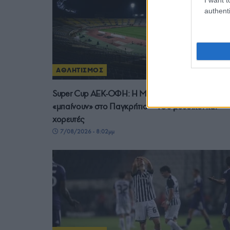
authenti
ΑΘΛΗΤΙΣΜΟΣ
Super Cup ΑΕΚ-ΟΦΗ: Η Μικρασία και η Κρήτη
«μπαίνουν» στο Παγκρήτιο – 150 μουσικοί και
χορευτές
7/08/2026 - 8:02μμ