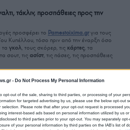
αλτι, τάκλιν, προσπάθειες προς την
λογές προσφέρει το
Pamestoixima.gr
για τους
ου Κυπέλλου, τόσο πριν από την έναρξη όσο
α τα
γκολ
, τους σκόρερ, τις
κάρτες
, τα
 τα σουτ, τις
ασίστ
, τις πάσες, τις προσπάθειες
ι και στους 4 αγώνες την αγορά
«Τελικό
ws.gr -
Do Not Process My Personal Information
οδόσεις»
έως την έναρξή τους, καθώς και την
to opt-out of the sale, sharing to third parties, or processing of your per
 Back»*
.
formation for targeted advertising by us, please use the below opt-out s
r selection. Please note that after your opt-out request is processed y
eing interest-based ads based on personal information utilized by us or
το προσφέρονται και ειδικά
disclosed to third parties prior to your opt-out. You may separately opt-
ποδόσεις για τους αγώνες του Παγκοσμίου
losure of your personal information by third parties on the IAB’s list of