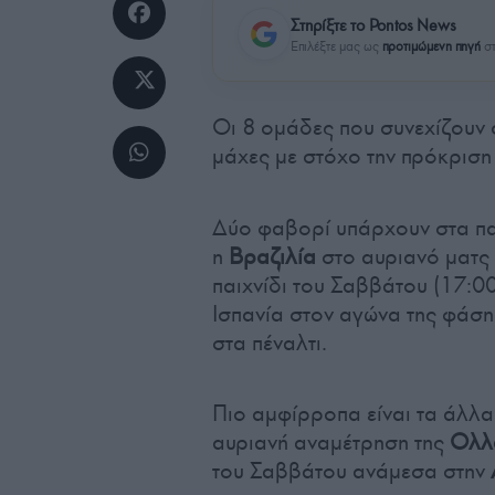
Στηρίξτε το Pontos News
Επιλέξτε μας ως
προτιμώμενη πηγή
στ
Οι 8 ομάδες που συνεχίζουν 
μάχες με στόχο την πρόκριση 
Δύο φαβορί υπάρχουν στα παι
η
Βραζιλία
στο αυριανό ματς 
παιχνίδι του Σαββάτου (17:0
Ισπανία στον αγώνα της φάση
στα πέναλτι.
Πιο αμφίρροπα είναι τα άλλα 
αυριανή αναμέτρηση της
Ολλ
του Σαββάτου ανάμεσα στην