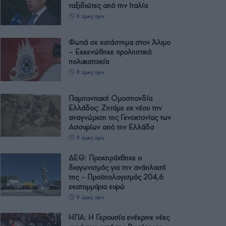
ταξιδιώτες από την Ιταλία
8 ώρες πριν
Φωτιά σε κατάστημα στον Άλιμο
– Εκκενώθηκε προληπτικά
πολυκατοικία
8 ώρες πριν
Παμποντιακή Ομοσπονδία
Ελλάδος: Ζητάμε εκ νέου την
αναγνώριση της Γενοκτονίας των
Ασσυρίων από την Ελλάδα
9 ώρες πριν
ΔΕΘ: Προκηρύχθηκε ο
διαγωνισμός για την ανάπλασή
της – Προϋπολογισμός 204,6
εκατομμύρια ευρώ
9 ώρες πριν
ΗΠΑ: Η Γερουσία ενέκρινε νέες