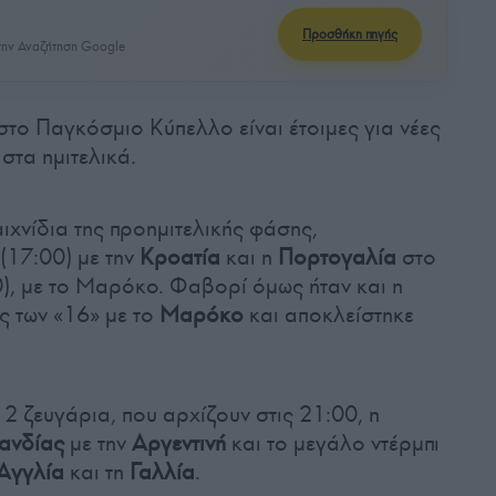
Προσθήκη πηγής
ην Αναζήτηση Google
στο Παγκόσμιο Κύπελλο είναι έτοιμες για νέες
στα ημιτελικά.
χνίδια της προημιτελικής φάσης,
(17:00) με την
Κροατία
και η
Πορτογαλία
στο
0), με το Μαρόκο. Φαβορί όμως ήταν και η
ς των «16» με το
Μαρόκο
και αποκλείστηκε
2 ζευγάρια, που αρχίζουν στις 21:00, η
ανδίας
με την
Αργεντινή
και το μεγάλο ντέρμπι
Αγγλία
και τη
Γαλλία
.