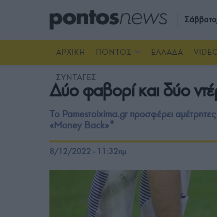
Σάββατο
ΑΡΧΙΚΗ
ΠΟΝΤΟΣ
ΕΛΛΑΔΑ
VIDE
ΣΥΝΤΑΓΕΣ
Δύο φαβορί και δύο ντέ
Το Pamesτoixima.gr προσφέρει αμέτρητες 
«Money Back»*
8/12/2022 - 11:32πμ