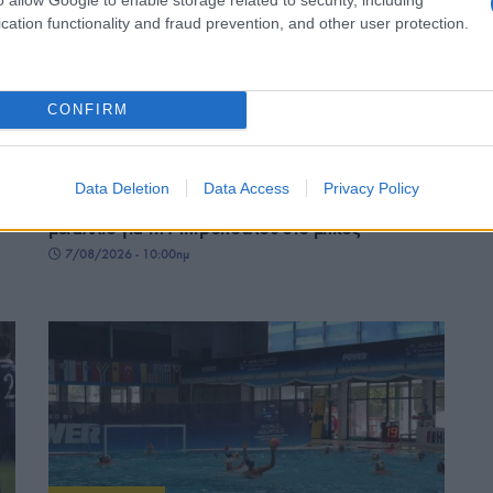
cation functionality and fraud prevention, and other user protection.
CONFIRM
ΑΘΛΗΤΙΣΜΟΣ
Data Deletion
Data Access
Privacy Policy
Παγκόσμιο πρωτάθλημα στίβου Κ20: Ασημένιο
μετάλλιο για τη Μητροπούλου στο μήκος
7/08/2026 - 10:00πμ