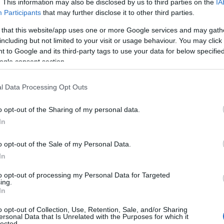
. This information may also be disclosed by us to third parties on the
IA
Participants
that may further disclose it to other third parties.
θε μέρα στο Pamestoixima.gr με
 that this website/app uses one or more Google services and may gath
including but not limited to your visit or usage behaviour. You may click 
 to Google and its third-party tags to use your data for below specifi
ogle consent section.
lenge
, το νέο παιχνίδι του
Pamestoixima.gr
με
ώρα παγκοσμίου επιπέδου.
l Data Processing Opt Outs
o opt-out of the Sharing of my personal data.
όσμιο, μαζεύεις βαθμούς και κερδίζεις
In
λα* περιμένουν όσους τερματίσουν στην
, από το Pamestoixima.gr.
o opt-out of the Sale of my Personal Data.
In
ρόκληση σε περιμένει στο
World Challenge
.
to opt-out of processing my Personal Data for Targeted
ing.
In
ΕΠ | Κίνδυνος εθισμού & απώλειας
o opt-out of Collection, Use, Retention, Sale, and/or Sharing
ΙΞΗΣ 1114 | Παίξε Υπεύθυνα
ersonal Data that Is Unrelated with the Purposes for which it
lected.