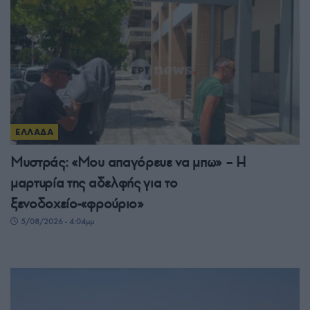
ΕΛΛΑΔΑ
Μυστράς: «Μου απαγόρευε να μπω» – Η
μαρτυρία της αδελφής για το
ξενοδοχείο-«φρούριο»
5/08/2026 - 4:04μμ