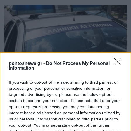
ΕΛΛΑΔΑ
pontosnews.gr -
Do Not Process My Personal
Information
Άνω Λιόσια: Διαλευκάνθηκε η υπόθεση του
72χρονου που βρέθηκε νεκρός σε αυτοκίνητο –
If you wish to opt-out of the sale, sharing to third parties, or
processing of your personal or sensitive information for
Δύο συλλήψεις
targeted advertising by us, please use the below opt-out
6/08/2026 - 7:30μμ
section to confirm your selection. Please note that after your
opt-out request is processed you may continue seeing
interest-based ads based on personal information utilized by
us or personal information disclosed to third parties prior to
your opt-out. You may separately opt-out of the further