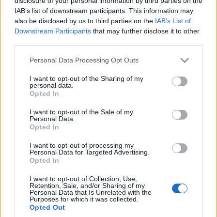
disclosure of your personal information by third parties on the
IAB’s list of downstream participants. This information may
also be disclosed by us to third parties on the
IAB’s List of
Downstream Participants
that may further disclose it to other
third parties.
Please note that this website/app uses one or more Google
Personal Data Processing Opt Outs
services and may gather and store information including but
ΕΛΛΑΔΑ
not limited to your visit or usage behaviour. You may click to
I want to opt-out of the Sharing of my
personal data.
grant or deny consent to Google and its third-party tags to
Μετρό Θεσσαλονίκης: Προσωρινές αλλαγές στο
Opted In
use your data for below specified purposes in below Google
ωράριο λειτουργίας σήμερα και αύριο
consent section.
I want to opt-out of the Sale of my
Personal Data.
6/08/2026 - 5:09μμ
Opted In
I want to opt-out of processing my
Personal Data for Targeted Advertising.
Opted In
I want to opt-out of Collection, Use,
Retention, Sale, and/or Sharing of my
Personal Data that Is Unrelated with the
Purposes for which it was collected.
Opted Out