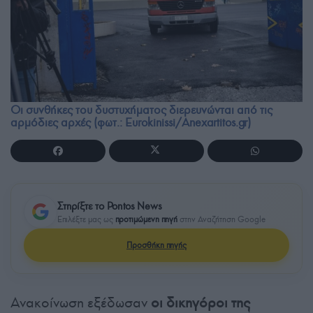
Οι συνθήκες του δυστυχήματος διερευνώνται από τις
αρμόδιες αρχές (φωτ.: Eurokinissi/Anexartitos.gr)
Στηρίξτε το Pontos News
Επιλέξτε μας ως
προτιμώμενη πηγή
στην Αναζήτηση Google
Προσθήκη πηγής
Ανακοίνωση εξέδωσαν
οι δικηγόροι της