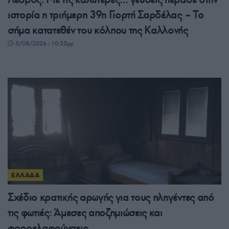
ιστορία η τριήμερη 39η Γιορτή Σαρδέλας – Το
σήμα κατατεθέν του κόλπου της Καλλονής
5/08/2026 - 10:35μμ
ΕΛΛΑΔΑ
Σχέδιο κρατικής αρωγής για τους πληγέντες από
τις φωτιές: Άμεσες αποζημιώσεις και
φοροελαφρύνσεις