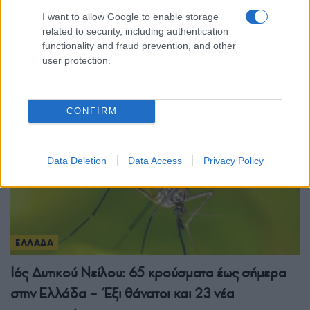
Προφυλακιστέος ο 26χρονος Αφγανός που
I want to allow Google to enable storage
κατηγορείται για τον φόνο της 38χρονης
related to security, including authentication
Βρετανίδας στην Κυψέλη
functionality and fraud prevention, and other
user protection.
6/08/2026 - 3:08μμ
CONFIRM
Data Deletion
Data Access
Privacy Policy
ΕΛΛΑΔΑ
Ιός Δυτικού Νείλου: 65 κρούσματα έως σήμερα
στην Ελλάδα – Έξι θάνατοι και 23 νέα