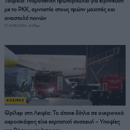
Τουρκία: Νομοθετική πρωτοβουλία για ειρήνευση
με το PKK, αμνηστία στους πρώην μαχητές και
αναστολή ποινών
5/08/2026 - 4:30μμ
ΚΟΣΜΟΣ
Θρίλερ στη Λειψία: Το drone δίπλα σε ουκρανικό
αεροσκάφος είχε εκρηκτική συσκευή – Υποψίες