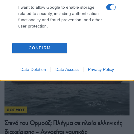
Πόλεμος στο Ιράν: Εξαντλούνται τα αποθέματα
I want to allow Google to enable storage
related to security, including authentication
πυραύλων των ΗΠΑ – Ανησυχία για την αμυντική
functionality and fraud prevention, and other
ετοιμότητα
user protection.
4/08/2026 - 7:50μμ
CONFIRM
Data Deletion
Data Access
Privacy Policy
ΚΟΣΜΟΣ
Στενά του Ορμούζ: Πλήγμα σε πλοίο ελληνικής
διαχείρισης – Αγνοείται ναυτικός