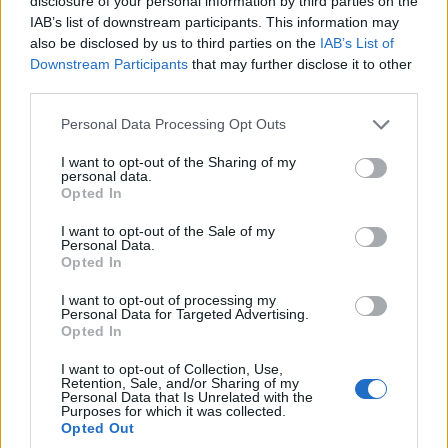
disclosure of your personal information by third parties on the
IAB’s list of downstream participants. This information may
also be disclosed by us to third parties on the
IAB’s List of
Downstream Participants
that may further disclose it to other
third parties.
Please note that this website/app uses one or more Google
Personal Data Processing Opt Outs
services and may gather and store information including but
not limited to your visit or usage behaviour. You may click to
I want to opt-out of the Sharing of my
ΚΟΣΜΟΣ
personal data.
grant or deny consent to Google and its third-party tags to
Opted In
Αργεντινή-Βραζιλία: Στα άκρα η διπλωματική
use your data for below specified purposes in below Google
consent section.
I want to opt-out of the Sale of my
κρίση – Αποχωρούν οι πρεσβευτές
Personal Data.
Opted In
5/08/2026 - 11:45πμ
I want to opt-out of processing my
Personal Data for Targeted Advertising.
Opted In
I want to opt-out of Collection, Use,
Retention, Sale, and/or Sharing of my
Personal Data that Is Unrelated with the
Purposes for which it was collected.
Opted Out