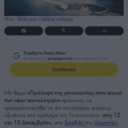
(Φωτ.: flickr.com / hélène veilleux)
Στηρίξτε το Pontos News
Επιλέξτε μας ως
προτιμώμενη πηγή
στην Αναζήτηση Google
Προσθήκη πηγής
Με θέμα
«Πρόληψη της γενοκτονίας στην εποχή
των νέων τεχνολογιών»
πρόκειται να
πραγματοποιηθεί το 4ο παγκόσμιο φόρουμ
«Ενάντια στο έγκλημα της Γενοκτονίας»
στις 12
και 13 Δεκεμβρίου
, στο
Ερεβάν
της
Αρμενίας
.