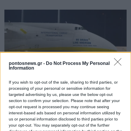
pontosnews.gr -
Do Not Process My Personal
ΚΟΣΜΟΣ
Information
Συναγερμός στη Λειψία: Drone κοντά σε
If you wish to opt-out of the sale, sharing to third parties, or
ουκρανικό αεροσκάφος – Έκτακτη προσγείωση
processing of your personal or sensitive information for
cargo της DHL
targeted advertising by us, please use the below opt-out
section to confirm your selection. Please note that after your
5/08/2026 - 12:31μμ
opt-out request is processed you may continue seeing
interest-based ads based on personal information utilized by
us or personal information disclosed to third parties prior to
your opt-out. You may separately opt-out of the further