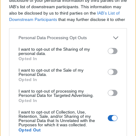
disclosure of your personal information by third parties on the
IAB’s list of downstream participants. This information may
also be disclosed by us to third parties on the
IAB’s List of
Downstream Participants
that may further disclose it to other
ΚΟΣΜΟΣ
third parties.
Πυροβολισμοί στην Ταϊλάνδη: Σκότωσε τον
Please note that this website/app uses one or more Google
Personal Data Processing Opt Outs
services and may gather and store information including but
παππού και τη γιαγιά του πριν ανοίξει πυρ στο
not limited to your visit or usage behaviour. You may click to
I want to opt-out of the Sharing of my
σχολείο του ο 14χρονος
personal data.
grant or deny consent to Google and its third-party tags to
Opted In
use your data for below specified purposes in below Google
7/08/2026 - 3:26μμ
consent section.
I want to opt-out of the Sale of my
Personal Data.
Opted In
I want to opt-out of processing my
Personal Data for Targeted Advertising.
Opted In
I want to opt-out of Collection, Use,
Retention, Sale, and/or Sharing of my
Personal Data that Is Unrelated with the
Purposes for which it was collected.
Opted Out