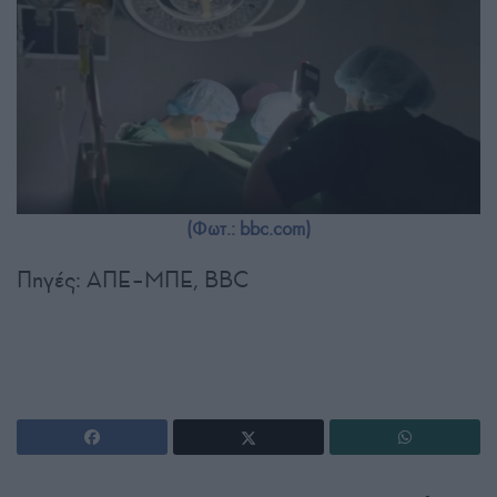
(Φωτ.: bbc.com)
Πηγές: ΑΠΕ–ΜΠΕ, BBC