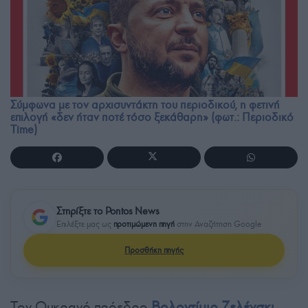
Σύμφωνα με τον αρχισυντάκτη του περιοδικού, η φετινή
επιλογή «δεν ήταν ποτέ τόσο ξεκάθαρη» (φωτ.: Περιοδικό
Time)
Στηρίξτε το Pontos News
Επιλέξτε μας ως
προτιμώμενη πηγή
στην Αναζήτηση Google
Προσθήκη πηγής
Τον Ουκρανό πρόεδρο
Βολοντίμιρ Ζελένσκι