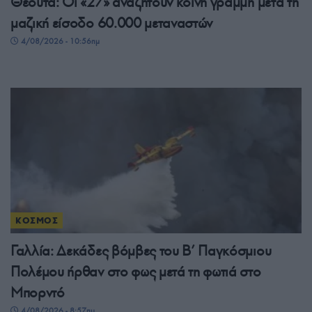
Θέουτα: Οι «27» αναζητούν κοινή γραμμή μετά τη
μαζική είσοδο 60.000 μεταναστών
4/08/2026 - 10:56πμ
ΚΟΣΜΟΣ
Γαλλία: Δεκάδες βόμβες του Β’ Παγκόσμιου
Πολέμου ήρθαν στο φως μετά τη φωτιά στο
Μπορντό
4/08/2026 - 8:57πμ