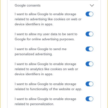
ΚΟΣΜΟΣ
Google consents
Ταϊλάνδη: Νεκροί και τραυματίες από
I want to allow Google to enable storage
related to advertising like cookies on web or
πυροβολισμούς σε λύκειο
device identifiers in apps.
7/08/2026 - 9:32πμ
I want to allow my user data to be sent to
Google for online advertising purposes.
I want to allow Google to send me
personalized advertising.
I want to allow Google to enable storage
related to analytics like cookies on web or
device identifiers in apps.
I want to allow Google to enable storage
related to functionality of the website or app.
ΚΟΣΜΟΣ
Υεμένη: Οι Χούθι ξανανοίγουν το μέτωπο – 58
I want to allow Google to enable storage
related to personalization.
νεκροί στη φονικότερη επίθεση από το 2022