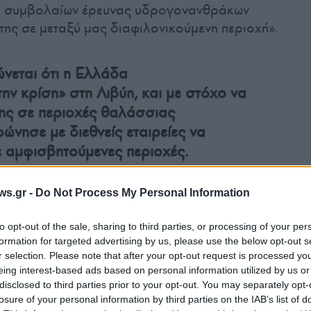
ψη συμβολαίων έρευνας υδρογονανθράκων
ήτης σε μεταξύ μας διαφιλονικούμενη περιοχή».
νεται ότι η Ελλάδα
ην κρίση» στη Λιβύη, και με στόχο να
της σε περιοχές θαλάσσιας
ώνησε με διεθνείς εταιρείες να
ε αμφισβητούμενες περιοχές.
ταθμό ΣΚΑΪ, ο
κυβερνητικός εκπρόσωπος
ws.gr -
Do Not Process My Personal Information
ε την είδηση ​​ότι η περιοχή των ερευνών που
στα νότια της Κρήτης θα επεκταθεί προς τα
to opt-out of the sale, sharing to third parties, or processing of your per
έκταση αυτή έγινε στο πλαίσιο του αρχικού
formation for targeted advertising by us, please use the below opt-out s
r selection. Please note that after your opt-out request is processed y
eing interest-based ads based on personal information utilized by us or
disclosed to third parties prior to your opt-out. You may separately opt-
losure of your personal information by third parties on the IAB’s list of