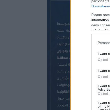
participants
Downstream 
Please note
information 
deny consent
in below Go
Persona
I want t
Opted 
I want t
Opted 
I want 
Advertis
Opted 
I want t
of my P
was col