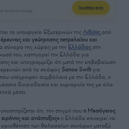
Προσθήκη πηγής
ην Αναζήτηση Google
ται το υπουργείο Εξωτερικών της
Λιβύης
από
ς
έρευνας και γεώτρησης πετρελαίου και
 σύνορα της χώρας με την
Ελλάδας
στη
νωσή του, κατηγορεί την Ελλάδα για
σης και υπογραμμίζει ότι μετά την επιβεβαίωση
 ερευνών από το σκάφος
Sanco Swift
για
 που υπέγραψαν συμβόλαια με την Ελλάδα, η
λάσσια δικαιοδοσία και κυριαρχία της με όλα
ατικά μέσα.
υποστηρίζεται ότι, την στιγμή που
η Μεσόγειος
 ειρήνης και ανάπτυξης»
η Ελλάδα επιχειρεί να
ην οριοθέτηση των θαλασσίων συνόρων μεταξύ