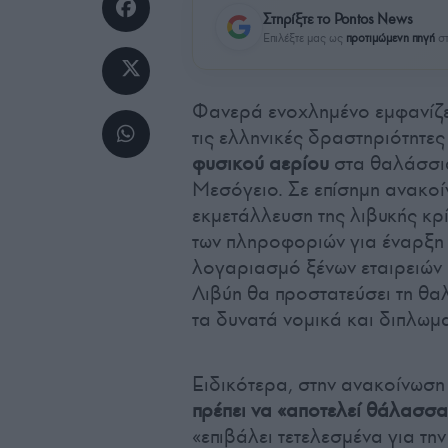
Στηρίξτε το Pontos News
Επιλέξτε μας ως
προτιμώμενη πηγή
στ
Φανερά ενοχλημένο εμφανίζε
τις ελληνικές δραστηριότητε
φυσικού αερίου
στα θαλάσσια
Μεσόγειο. Σε επίσημη ανακοί
εκμετάλλευση της λιβυκής κρί
των πληροφοριών για έναρξη
λογαριασμό ξένων εταιρειών
Λιβύη θα προστατεύσει τη θα
τα δυνατά νομικά και διπλωμ
Ειδικότερα, στην ανακοίνωση 
πρέπει να «αποτελεί θάλασσα
«επιβάλει τετελεσμένα για τ