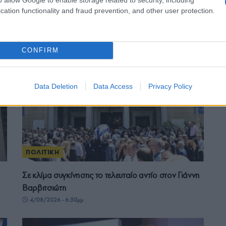
ε μας στο
Google News
cation functionality and fraud prevention, and other user protection.
CONFIRM
Data Deletion
Data Access
Privacy Policy
ΠΟΛΙΤΙΚΗ
Σε κλίμα συγκίνησης το τελευταίο αντίο στον Γιάννη
Βαρβιτσιώτη
4/08/2026 - 6:50μμ