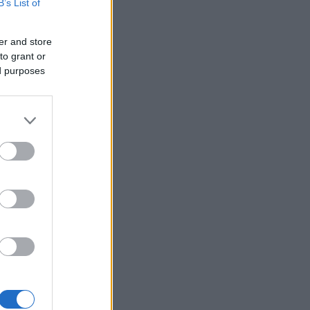
B’s List of
er and store
to grant or
ed purposes