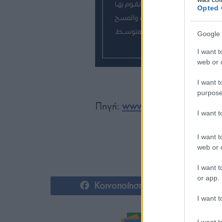
Opted 
Google 
I want t
web or d
I want t
purpose
Πηγή:
www.petroturk.com/
I want 
I want t
web or d
I want t
or app.
Κοινοποίηση
I want t
I want t