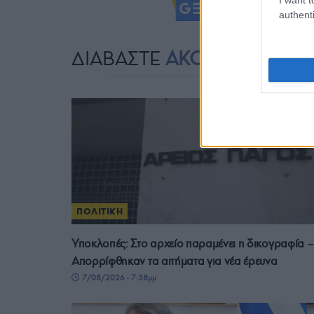
Ακολουθήστ
authenti
ΔΙΑΒΑΣΤΕ
ΑΚΟΜΗ
ΠΟΛΙΤΙΚΗ
Υποκλοπές: Στο αρχείο παραμένει η δικογραφία –
Απορρίφθηκαν τα αιτήματα για νέα έρευνα
7/08/2026 - 7:38μμ