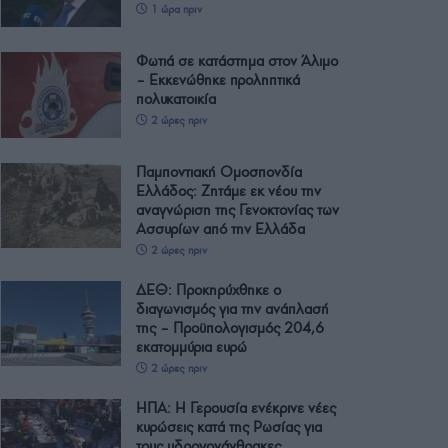
1 ώρα πριν
Φωτιά σε κατάστημα στον Άλιμο
– Εκκενώθηκε προληπτικά
πολυκατοικία
2 ώρες πριν
Παμποντιακή Ομοσπονδία
Ελλάδος: Ζητάμε εκ νέου την
αναγνώριση της Γενοκτονίας των
Ασσυρίων από την Ελλάδα
2 ώρες πριν
ΔΕΘ: Προκηρύχθηκε ο
διαγωνισμός για την ανάπλασή
της – Προϋπολογισμός 204,6
εκατομμύρια ευρώ
2 ώρες πριν
ΗΠΑ: Η Γερουσία ενέκρινε νέες
κυρώσεις κατά της Ρωσίας για
τους υδρογονάνθρακες