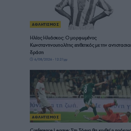
ΑΘΛΗΤΙΣΜΟΣ
Ηλίας Ηλιάσκος: Ο μορφωμένος
Κωνσταντινουπολίτης επιθετικός με την αντιστασια
δράση
6/08/2026 - 12:21μμ
ΑΘΛΗΤΙΣΜΟΣ
Conference League: Στη Σόφια θα κριθεί η πρόκρι