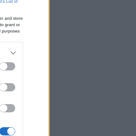
B’s List of
er and store
to grant or
ed purposes