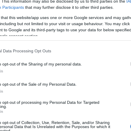
. This information may also be disclosed by us to third parties on the
IA
Participants
that may further disclose it to other third parties.
 that this website/app uses one or more Google services and may gath
including but not limited to your visit or usage behaviour. You may click 
χρόνο του;
 to Google and its third-party tags to use your data for below specifi
ogle consent section.
οδόσφαιρο. Η μουσική ήταν στη ζωή μου από
έπαιζε λύρα επαγγελματικά
και πήγαινα κι εγώ
l Data Processing Opt Outs
αι τέτοιου είδους events. Από τότε μου έχει
o opt-out of the Sharing of my personal data.
κής, το οποίο όσο μεγάλωνα ήθελα να το
In
μπορώ να πω ότι το χω. Μ’ αρέσει, για να
 και λύρα
».
o opt-out of the Sale of my Personal Data.
In
to opt-out of processing my Personal Data for Targeted
ing.
In
o opt-out of Collection, Use, Retention, Sale, and/or Sharing
ersonal Data that Is Unrelated with the Purposes for which it
Tweet
Send
lected.