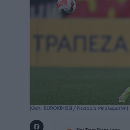
(Φωτ.: EUROKINISSI / Νεκταρία Μπαλωματίνη)
Στηρίξτε το Pontos News