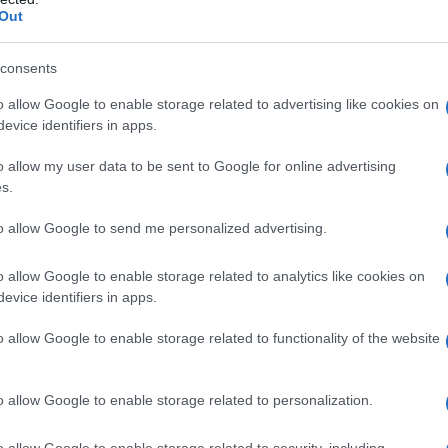
Out
ε μας στο
Google News
consents
o allow Google to enable storage related to advertising like cookies on
evice identifiers in apps.
o allow my user data to be sent to Google for online advertising
s.
to allow Google to send me personalized advertising.
o allow Google to enable storage related to analytics like cookies on
evice identifiers in apps.
o allow Google to enable storage related to functionality of the website
ΑΘΛΗΤΙΣΜΟΣ
o allow Google to enable storage related to personalization.
Παγκόσμιο πρωτάθλημα στίβου Κ20: Ασημένιο
μετάλλιο για τη Μητροπούλου στο μήκος
o allow Google to enable storage related to security, including