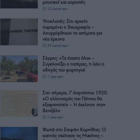
μουσικοί και χορευτές
15 λεπτά πριν
Υποκλοπές: Στο αρχείο
παραμένει η δικογραφία –
Απορρίφθηκαν τα αιτήματα για
νέα έρευνα
39 λεπτά πριν
Σέρρες: «Τα έχασα όλα» –
Συγκλονίζει ο πατέρας, τι λέει ο
οδηγός του φορτηγού
1 ώρα πριν
Σαν σήμερα, 7 Αυγούστου 1920:
«Ο ελληνισμός του Πόντου θα
εξαφανιστεί» – Η έκκληση στον
Βενιζέλο
1 ώρα πριν
Φωτιά στο Στεφάνι Κορινθίας: Ο
καπνός σκέπασε τις Μυκήνες –