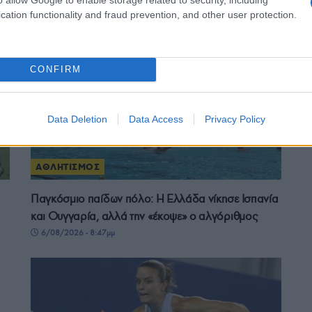
7/08/2026 - 10:00πμ
cation functionality and fraud prevention, and other user protection.
CONFIRM
Data Deletion
Data Access
Privacy Policy
ΑΘΛΗΤΙΣΜΟΣ
Παγκόσμιο παίδων πόλο: Η Ελλάδα νίκησε Ισπανία
και Ουγγαρία, αλλά την «έκοψε» ο αλγόριθμος
6/08/2026 - 8:47μμ