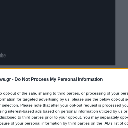
ερα στον ραδιοφωνικό σταθμό City Of Primo
ws.gr -
Do Not Process My Personal Information
ο που διέρρευσε αλλά και για την αγάπη του
to opt-out of the sale, sharing to third parties, or processing of your per
formation for targeted advertising by us, please use the below opt-out s
r selection. Please note that after your opt-out request is processed y
α ποντιακά, είμαι Πόντιος. Από
eing interest-based ads based on personal information utilized by us or
η η οικογένεια είναι ποντιακής
disclosed to third parties prior to your opt-out. You may separately opt-
 τύχει θα τραγουδήσω κιόλας, δεν
losure of your personal information by third parties on the IAB’s list of