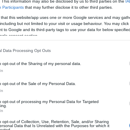
Πατρίδα μ’ έχασα» και «Πάρθεν η Ρωμανία».
. This information may also be disclosed by us to third parties on the
IA
Participants
that may further disclose it to other third parties.
 that this website/app uses one or more Google services and may gath
των συντελεστών, αλλά και των
including but not limited to your visit or usage behaviour. You may click 
δεύτερης και τρίτης γενιάς των Ελλήνων της
 to Google and its third-party tags to use your data for below specifi
ogle consent section.
l Data Processing Opt Outs
o opt-out of the Sharing of my personal data.
In
o opt-out of the Sale of my Personal Data.
In
to opt-out of processing my Personal Data for Targeted
ing.
In
o opt-out of Collection, Use, Retention, Sale, and/or Sharing
ersonal Data that Is Unrelated with the Purposes for which it
lected.