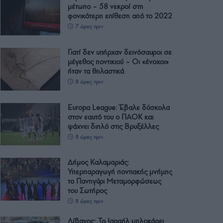
μέτωπο – 58 νεκροί στη
φονικότερη επίθεση από το 2022
7 ώρες πριν
Γιατί δεν υπήρχαν δεινόσαυροι σε
μέγεθος ποντικιού – Οι «ένοχοι»
ήταν τα θηλαστικά
8 ώρες πριν
Europa League: Έβαλε δύσκολα
στον εαυτό του ο ΠΑΟΚ και
ψάχνει διπλό στις Βρυξέλλες
8 ώρες πριν
Δήμος Καλαμαριάς:
Υπερπαραγωγή ποντιακής μνήμης
το Πανηγύρι Μεταμορφώσεως
του Σωτήρος
8 ώρες πριν
Λίβανος: Το Ισραήλ μπλοκάρει