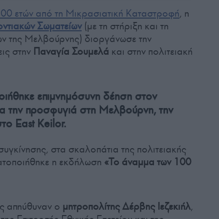
00 ετών από τη Μικρασιατική Καταστροφή
, η
ντιακών Σωματείων
(με τη στήριξη και τη
ν της Μελβούρνης) διοργάνωσε την
ις στην
Παναγία Σουμελά
και στην πολιτειακή
οιήθηκε επιμνημόσυνη δέηση στον
ια την προσφυγιά στη Μελβούρνη, την
ο East Keilor.
συγκίνησης, στα σκαλοπάτια της πολιτειακής
ατοποιήθηκε η εκδήλωση
«Το άναμμα των 100
ύς απηύθυναν ο
μητροπολίτης Δέρβης Ιεζεκιήλ
,
της Επιτροπής Εθνικής Επετείου και της