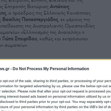
ής Επιτροπής Βικτώριας
Αντώνιος
κης
, ο πρόεδρος της Ελληνικής Κοινότητας
ς
Βασίλης Παπαστεργιάδης
, εκ μέρους της
Εκπαίδευσης της Αυστραλιανής Ομοσπονδίας
ωματείων «Ελληνισμός της Ανατολής» η
α
Γιώτα Σταυρίδου
, καθώς και εκπρόσωποι
ν σωματείων.
μιλητών σκόρπισαν ρίγη συγκίνησης,
λεσε το ηχηρό μήνυμα που έστειλαν
ws.gr -
Do Not Process My Personal Information
ων λαών.
to opt-out of the sale, sharing to third parties, or processing of your per
formation for targeted advertising by us, please use the below opt-out s
r selection. Please note that after your opt-out request is processed y
ίτερα στο άκουσμα της λύρας του
Στέφανου
eing interest-based ads based on personal information utilized by us or
ιά των χορευτικών τμημάτων της
«Ποντιακής
disclosed to third parties prior to your opt-out. You may separately opt-
υμελά» Whittlesea
τραγούδησαν και χόρεψαν
losure of your personal information by third parties on the IAB’s list of