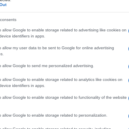
Out
consents
o allow Google to enable storage related to advertising like cookies on
evice identifiers in apps.
(Φωτ.: vema.com.au)
o allow my user data to be sent to Google for online advertising
s.
όεδρος της Αυστραλιανής Ομοσπονδίας
to allow Google to send me personalized advertising.
 Ελευθεριάδου-Σταματοπούλου
ευχαρίστησε
 ουσιαστική παρουσία τους, τους συντελεστές
o allow Google to enable storage related to analytics like cookies on
evice identifiers in apps.
 συνεργασία τους, και τους παρευρισκόμενους
ην υπόσχεση: «Θα τιμούμε την προσφορά τον
o allow Google to enable storage related to functionality of the website
ρογόνων μας, αφού δεν πρόκειται να τους
o allow Google to enable storage related to personalization.
o allow Google to enable storage related to security, including