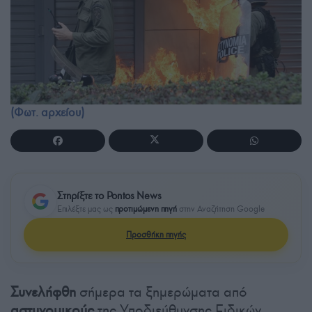
(Φωτ. αρχείου)
Στηρίξτε το Pontos News
Επιλέξτε μας ως
προτιμώμενη πηγή
στην Αναζήτηση Google
Προσθήκη πηγής
Συνελήφθη
σήμερα τα ξημερώματα από
αστυνομικούς
της Υποδιεύθυνσης Ειδικών