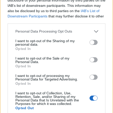
disclosure of your personal information by third parties on the
αιτήσεις – Ποια ΑΦΜ υποβάλλουν σήμερα
IAB’s list of downstream participants. This information may
5/08/2026 - 10:33πμ
also be disclosed by us to third parties on the
IAB’s List of
Downstream Participants
that may further disclose it to other
third parties.
Please note that this website/app uses one or more Google
Personal Data Processing Opt Outs
services and may gather and store information including but
not limited to your visit or usage behaviour. You may click to
I want to opt-out of the Sharing of my
personal data.
grant or deny consent to Google and its third-party tags to
Opted In
use your data for below specified purposes in below Google
consent section.
I want to opt-out of the Sale of my
Personal Data.
Opted In
ΕΛΛΑΔΑ
I want to opt-out of processing my
Personal Data for Targeted Advertising.
Άντριου Χάτσινσον: Ο Βρετανός πιλότος που
Opted In
κατάφερε να διασωθεί, δευτερόλεπτα πριν
I want to opt-out of Collection, Use,
Retention, Sale, and/or Sharing of my
συντριβεί το ελικόπτερο στην Ψάθα
Personal Data that Is Unrelated with the
Purposes for which it was collected.
5/08/2026 - 9:21πμ
Opted Out