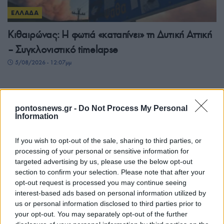
ΕΛΛΑΔΑ
Κιθαιρώνας: Η φωτιά «καταπίνει» τη Δυτική Αττική
– Συγκλονιστικό timelapse
5/08/2026 - 12:07μμ
pontosnews.gr -
Do Not Process My Personal
Information
If you wish to opt-out of the sale, sharing to third parties, or
processing of your personal or sensitive information for
targeted advertising by us, please use the below opt-out
section to confirm your selection. Please note that after your
opt-out request is processed you may continue seeing
ΕΛΛΑΔΑ
interest-based ads based on personal information utilized by
us or personal information disclosed to third parties prior to
Τουρισμός για Όλους 2026-2027: Ανοίγουν οι
your opt-out. You may separately opt-out of the further