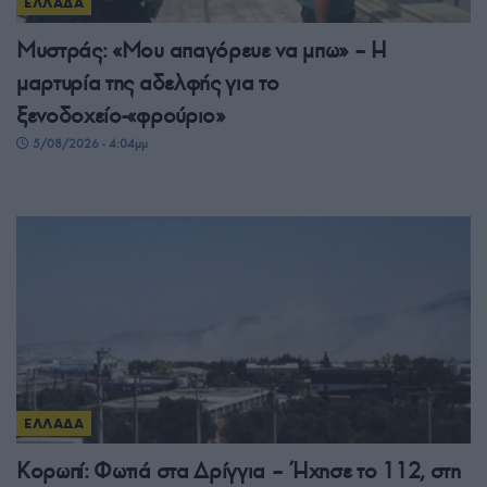
ΕΛΛΑΔΑ
Μυστράς: «Μου απαγόρευε να μπω» – Η
μαρτυρία της αδελφής για το
ξενοδοχείο-«φρούριο»
5/08/2026 - 4:04μμ
ΕΛΛΑΔΑ
Κορωπί: Φωτιά στα Δρίγγια – Ήχησε το 112, στη