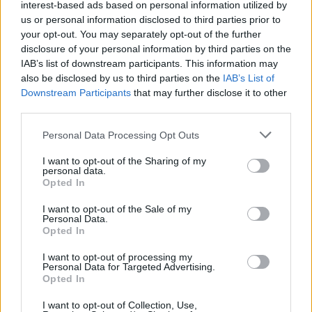
interest-based ads based on personal information utilized by
ΕΛΛΑΔΑ
us or personal information disclosed to third parties prior to
your opt-out. You may separately opt-out of the further
Καιρός: Τοπικά στους 38°C η θερμοκρασία –
disclosure of your personal information by third parties on the
Βοριάδες έως και 7 μποφόρ πρόσκαιρα
IAB’s list of downstream participants. This information may
6/08/2026 - 8:08πμ
also be disclosed by us to third parties on the
IAB’s List of
Downstream Participants
that may further disclose it to other
third parties.
Please note that this website/app uses one or more Google
Personal Data Processing Opt Outs
services and may gather and store information including but
not limited to your visit or usage behaviour. You may click to
I want to opt-out of the Sharing of my
personal data.
grant or deny consent to Google and its third-party tags to
Opted In
use your data for below specified purposes in below Google
consent section.
I want to opt-out of the Sale of my
Personal Data.
Opted In
ΕΛΛΑΔΑ
I want to opt-out of processing my
Personal Data for Targeted Advertising.
Opted In
Θεσσαλονίκη: Στον Δήμο Καλαμαριάς
μεταφέρθηκε το φωτογραφικό αρχείο του Γιάννη
I want to opt-out of Collection, Use,