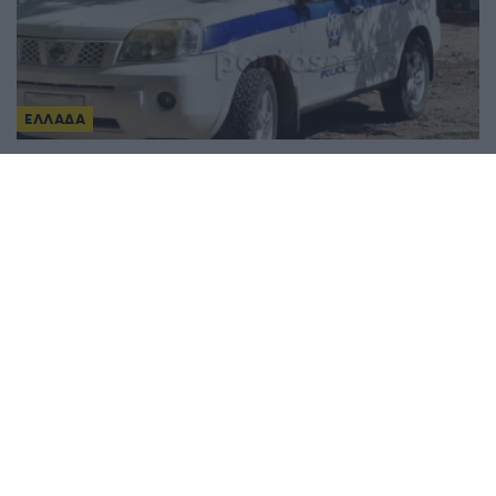
ΕΛΛΑΔΑ
Φρίκη στον Μυστρά: 55χρονος έκρυβε χρόνια σε
καταψύκτη τη σορό του πατέρα του για να
εισπράττει τη σύνταξή του
4/08/2026 - 10:20μμ