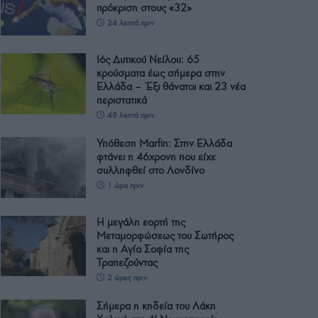
πρόκριση στους «32»
24 λεπτά πριν
Ιός Δυτικού Νείλου: 65
κρούσματα έως σήμερα στην
Ελλάδα – Έξι θάνατοι και 23 νέα
περιστατικά
48 λεπτά πριν
Υπόθεση Μarfin: Στην Ελλάδα
φτάνει η 46χρονη που είχε
συλληφθεί στο Λονδίνο
1 ώρα πριν
Η μεγάλη εορτή της
Μεταμορφώσεως του Σωτήρος
και η Αγία Σοφία της
Τραπεζούντας
2 ώρες πριν
Σήμερα η κηδεία του Λάκη