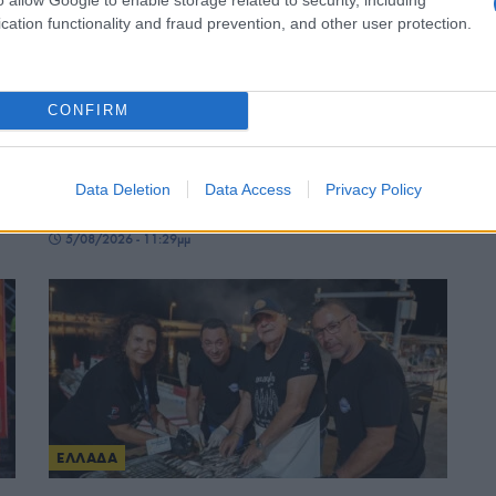
cation functionality and fraud prevention, and other user protection.
CONFIRM
ΕΛΛΑΔΑ
Θεσσαλονίκη: Στον Δήμο Καλαμαριάς μεταφέρθηκε
Data Deletion
Data Access
Privacy Policy
το φωτογραφικό αρχείο του Γιάννη Κυριακίδη
5/08/2026 - 11:29μμ
ΕΛΛΑΔΑ