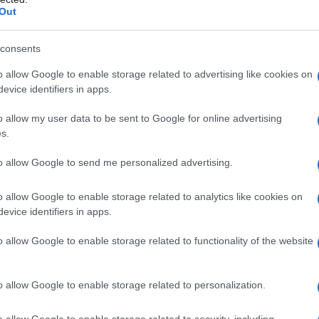
Out
consents
o allow Google to enable storage related to advertising like cookies on
evice identifiers in apps.
o allow my user data to be sent to Google for online advertising
s.
to allow Google to send me personalized advertising.
o allow Google to enable storage related to analytics like cookies on
ΕΛΛΑΔΑ
evice identifiers in apps.
ην
Υπόθεση Μarfin: Στην Ελλάδα φτάνει η 46χρονη
o allow Google to enable storage related to functionality of the website
που είχε συλληφθεί στο Λονδίνο
6/08/2026 - 9:30πμ
o allow Google to enable storage related to personalization.
o allow Google to enable storage related to security, including