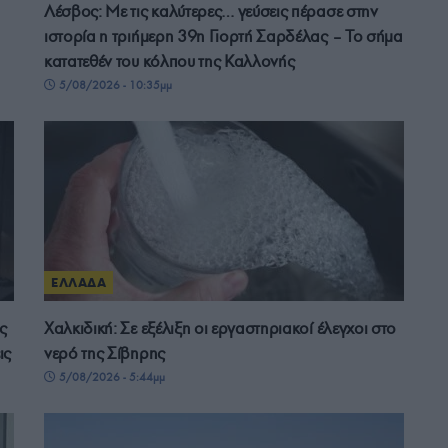
Λέσβος: Με τις καλύτερες… γεύσεις πέρασε στην
ιστορία η τριήμερη 39η Γιορτή Σαρδέλας – Το σήμα
κατατεθέν του κόλπου της Καλλονής
5/08/2026 - 10:35μμ
ΕΛΛΑΔΑ
ς
Χαλκιδική: Σε εξέλιξη οι εργαστηριακοί έλεγχοι στο
ις
νερό της Σίβηρης
5/08/2026 - 5:44μμ