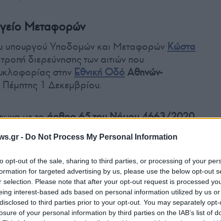
ργείο Μεταφορών
ου υπουργού Υποδομών και Μεταφορών
Κώστα
τροπή διερεύνησης των αιτιών που
κυκλοφορίας στην
Εθνική Οδό
Αθηνών-
 Πέμπτης 1 Δεκεμβρίου.
μφωνα με το
άρθρο 65 του Νόμου 4663/2020
ης το συντομότερο δυνατό και σε κάθε
ws.gr -
Do Not Process My Personal Information
ν.
to opt-out of the sale, sharing to third parties, or processing of your per
formation for targeted advertising by us, please use the below opt-out s
ής Διερεύνησης είναι η διερεύνηση και
r selection. Please note that after your opt-out request is processed y
ιακοπής της κυκλοφορίας επί της Εθνικής Οδού
eing interest-based ads based on personal information utilized by us or
ης Κακιάς Σκάλας στο ρεύμα προς Αθήνα
disclosed to third parties prior to your opt-out. You may separately opt-
 μετά την εκδήλωση των δυσμενών καιρικών
losure of your personal information by third parties on the IAB’s list of