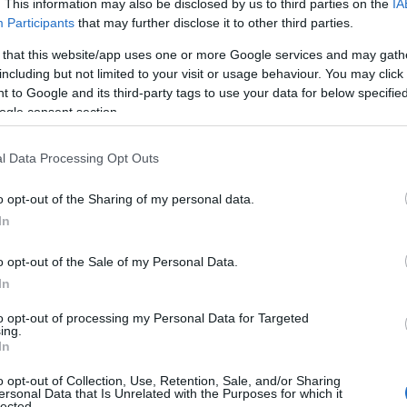
ΕΛ).
. This information may also be disclosed by us to third parties on the
IA
Participants
that may further disclose it to other third parties.
 that this website/app uses one or more Google services and may gath
επιμερισμός και καταλογισμός τυχόν
including but not limited to your visit or usage behaviour. You may click 
ς αρμόδιους φορείς λειτουργίας και
 to Google and its third-party tags to use your data for below specifi
ogle consent section.
l Data Processing Opt Outs
ΜΠΕ
o opt-out of the Sharing of my personal data.
In
o opt-out of the Sale of my Personal Data.
In
Tweet
Send
to opt-out of processing my Personal Data for Targeted
ing.
In
o opt-out of Collection, Use, Retention, Sale, and/or Sharing
ε μας στο
Google News
ersonal Data that Is Unrelated with the Purposes for which it
lected.