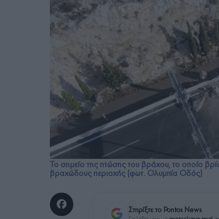
Το σημείο της πτώσης του βράχου, το οποίο βρί
βραχώδους περιοχής (φωτ. Ολυμπία Οδός)
Στηρίξτε το Pontos News
Επιλέξτε μας ως
προτιμώμενη πηγή
στ