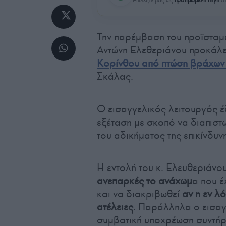
Την παρέμβαση του προϊσταμ
Αντώνη Ελεθεριάνου προκάλε
Κορίνθου από πτώση βράχων
Σκάλας.
Ο εισαγγελικός λειτουργός έ
εξέταση με σκοπό να διαπιστω
του αδικήματος της επικίνδυ
Η εντολή του κ. Ελευθεριάνου
ανεπαρκές το ανάχωμ
α που έ
και να διακριβωθεί
αν η εν λ
ατέλειες
. Παράλληλα ο εισαγ
συμβατική υποχρέωση συντήρ