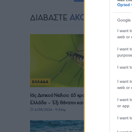
Opted 
ΔΙΑΒΑΣΤΕ
ΑΚΟΜΗ
Google 
I want t
web or d
I want t
purpose
I want 
I want t
ΕΛΛΑΔΑ
web or d
Ιός Δυτικού Νείλου: 65 κρούσματα έως σήμερα στ
I want t
Ελλάδα – Έξι θάνατοι και 23 νέα περιστατικά
or app.
6/08/2026 - 9:54πμ
I want t
I want t