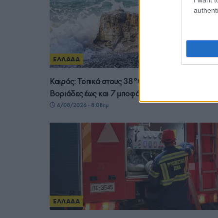
authenti
ΕΛΛΑΔΑ
Καιρός: Τοπικά στους 38°C η θερμοκρασία –
Βοριάδες έως και 7 μποφόρ πρόσκαιρα
6/08/2026 - 8:08πμ
ΕΛΛΑΔΑ