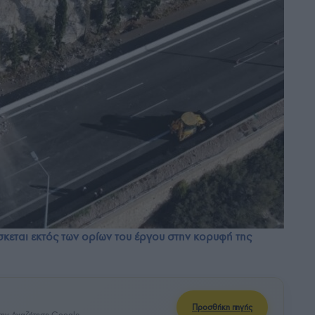
σκεται εκτός των ορίων του έργου στην κορυφή της
Προσθήκη πηγής
ην Αναζήτηση Google