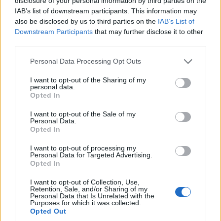
disclosure of your personal information by third parties on the
IAB’s list of downstream participants. This information may
also be disclosed by us to third parties on the
IAB’s List of
Downstream Participants
that may further disclose it to other
third parties.
ΕΚΔΗΛΩΣΕΙΣ
Please note that this website/app uses one or more Google
Personal Data Processing Opt Outs
services and may gather and store information including but
Η λύρα θα ηχήσει στη Βεγόρα της Φλώρινας, στο
not limited to your visit or usage behaviour. You may click to
I want to opt-out of the Sharing of my
personal data.
μεγάλο ποντιακό γλέντι
grant or deny consent to Google and its third-party tags to
Opted In
use your data for below specified purposes in below Google
1/08/2026 - 10:40μμ
consent section.
I want to opt-out of the Sale of my
Personal Data.
Opted In
I want to opt-out of processing my
Personal Data for Targeted Advertising.
Opted In
I want to opt-out of Collection, Use,
Retention, Sale, and/or Sharing of my
Personal Data that Is Unrelated with the
Purposes for which it was collected.
Opted Out