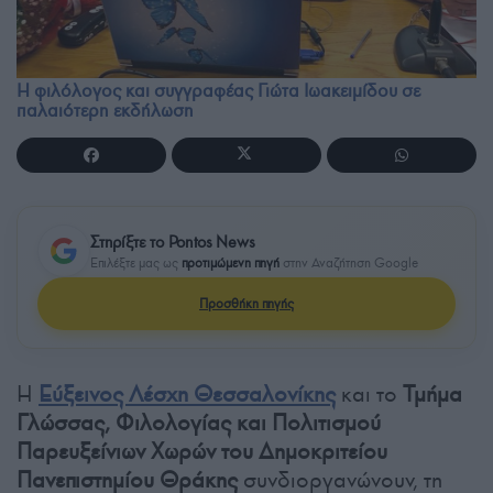
Η φιλόλογος και συγγραφέας Γιώτα Ιωακειμίδου σε
παλαιότερη εκδήλωση
Στηρίξτε το Pontos News
Επιλέξτε μας ως
προτιμώμενη πηγή
στην Αναζήτηση Google
Προσθήκη πηγής
Η
Εύξεινος Λέσχη Θεσσαλονίκης
και το
Τμήμα
Γλώσσας, Φιλολογίας και Πολιτισμού
Παρευξείνιων Χωρών του Δημοκριτείου
Πανεπιστημίου Θράκης
συνδιοργανώνουν, τη