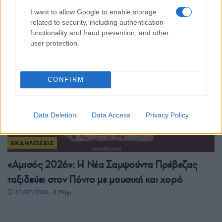
μουσική και παράδοση στον Νέο Κλείτο
I want to allow Google to enable storage
31/07/2026 - 6:03μμ
related to security, including authentication
functionality and fraud prevention, and other
user protection.
CONFIRM
Data Deletion
Data Access
Privacy Policy
ΕΚΔΗΛΩΣΕΙΣ
«Αμισός 2026»: Η Νέα Σαμψούντα Πρέβεζας
ταξιδεύει στον Πόντο με μουσική και χορό
31/07/2026 - 3:59μμ