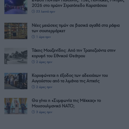
Ένωση Ποντίων Πολίχνης: 15ες Ποντιακές Μνήμες
2026 στο πρώην Στρατόπεδο Καρατάσιου
53 λεπτά πριν
Νέες μειώσεις τιμών σε βασικά αγαθά στα ράφια
των σουπερμάρκετ
1 ώρα πριν
Τάκης Μουζενίδης: Από την Τραπεζούντα στην
κορυφή του Εθνικού Θεάτρου
2 ώρες πριν
Κορυφώνεται η έξοδος των αδειούχων του
Αυγούστου από τα λιμάνια της Αττικής
2 ώρες πριν
Θα γίνει η «Συμφωνία της Μέκκας» το
Μουσουλμανικό ΝΑΤΟ;
3 ώρες πριν