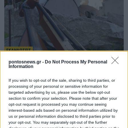
ΕΚΔΗΛΩΣΕΙΣ
Ένωση Ποντίων Καλαμαριάς: Δύο λύρες, μία
pontosnews.gr -
Do Not Process My Personal
Information
θάλασσα – Γεωργία Νταγάκη και Αλέξης
Παρχαρίδης θα βρεθούν «Παρά θίν’ αλός»
If you wish to opt-out of the sale, sharing to third parties, or
processing of your personal or sensitive information for
2/08/2026 - 11:45πμ
targeted advertising by us, please use the below opt-out
section to confirm your selection. Please note that after your
opt-out request is processed you may continue seeing
interest-based ads based on personal information utilized by
us or personal information disclosed to third parties prior to
your opt-out. You may separately opt-out of the further