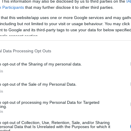
. This information may also be disclosed by us to third parties on the
IA
Participants
that may further disclose it to other third parties.
τα θαλάσσια και παραθαλάσσια καταιγίδες.
 that this website/app uses one or more Google services and may gath
τόπους ισχυρά, στην κεντρική Μακεδονία μέχρι
including but not limited to your visit or usage behaviour. You may click 
ην ανατολική Μακεδονία και τη Θράκη από
 to Google and its third-party tags to use your data for below specifi
ράδυ. Χιόνια θα πέσουν στα ορεινά.
ogle consent section.
 μποφόρ. Από το μεσημέρι στη δυτική και την
βορειοδυτικοί 4-6 μποφόρ.
l Data Processing Opt Outs
βαθμούς Κελσίου. Στη δυτική Μακεδονία θα
o opt-out of the Sharing of my personal data.
η.
In
δυτική Στερεά, δυτική Πελοπόννησος
o opt-out of the Sale of my Personal Data.
In
με βροχές, και κυρίως στα θαλάσσια και
to opt-out of processing my Personal Data for Targeted
 φαινόμενα στο Ιόνιο, τη δυτική Πελοπόννησο
ing.
In
ις προμεσημβρινές ώρες θα είναι κατά τόπους
 ορεινά της Ηπείρου.
o opt-out of Collection, Use, Retention, Sale, and/or Sharing
ersonal Data that Is Unrelated with the Purposes for which it
ς 4-5 και βαθμιαία από το μεσημέρι δυτικοί-
lected.