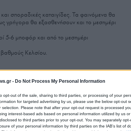
και σποραδικές καταιγίδες. Τα φαινόμενα θα
μως γρήγορα θα εξασθενήσουν και το μεσημέρι
οί 5-6 μποφόρ και από το μεσημέρι
 βαθμούς Κελσίου.
ws.gr -
Do Not Process My Personal Information
στα θαλάσσια και παραθαλάσσια καταιγίδες.
όπους ισχυρά μέχρι τις μεσημβρινές ώρες.
to opt-out of the sale, sharing to third parties, or processing of your per
 μποφόρ και από το μεσημέρι βορειοδυτικοί
formation for targeted advertising by us, please use the below opt-out s
r selection. Please note that after your opt-out request is processed y
 βαθμούς Κελσίου.
eing interest-based ads based on personal information utilized by us or
disclosed to third parties prior to your opt-out. You may separately opt-
losure of your personal information by third parties on the IAB’s list of