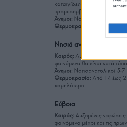
καταιγίδες. Τα φαινόμενα στη 
authenti
προμεσημβρινές ώρες θα είνα
Άνεμοι:
Νότιοι-νοτιοδυτικοί 
Θερμοκρασία:
Από 13 έως 2
Νησιά ανατολικού Αιγα
Καιρός:
Αυξημένες νεφώσεις 
φαινόμενα θα είναι κατά τόπο
Άνεμοι:
Νοτιοανατολικοί 5-7
Θερμοκρασία:
Από 14 έως 2
χαμηλότερη.
Εύβοια
Καιρός:
Αυξημένες νεφώσεις 
φαινόμενα μέχρι και τις πρωι