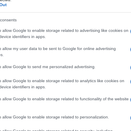
αση.
Out
βαθμούς Κελσίου. Στο εσωτερικό της Ηπείρου
τερη.
consents
o allow Google to enable storage related to advertising like cookies on
evice identifiers in apps.
ερεά, ανατολική Πελοπόννησος
o allow my user data to be sent to Google for online advertising
με βροχές και καταιγίδες. Τα φαινόμενα θα
s.
ως από τις προμεσημβρινές ώρες στα νότια και
ξασθενήσουν.
to allow Google to send me personalized advertising.
ολικοί 5-7 μποφόρ και μετά το μεσημέρι από
όρ.
o allow Google to enable storage related to analytics like cookies on
evice identifiers in apps.
βαθμούς Κελσίου. Στα βόρεια θα είναι 2-3
o allow Google to enable storage related to functionality of the website
o allow Google to enable storage related to personalization.
αυξημένες με βροχές και σποραδικές
o allow Google to enable storage related to security, including