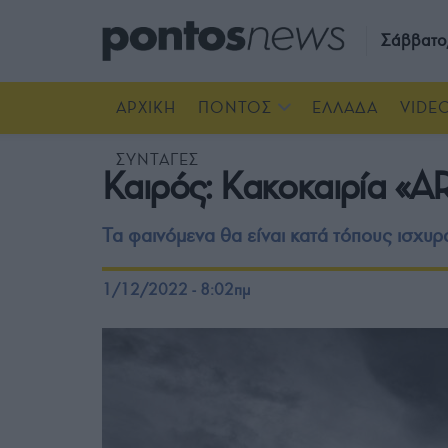
Σάββατο
ΑΡΧΙΚΗ
ΠΟΝΤΟΣ
ΕΛΛΑΔΑ
VIDE
ΣΥΝΤΑΓΕΣ
Καιρός: Κακοκαιρία «AR
Τα φαινόμενα θα είναι κατά τόπους ισχυρ
1/12/2022 - 8:02πμ