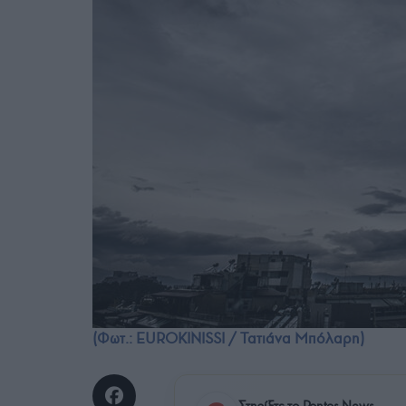
(Φωτ.: EUROKINISSI / Τατιάνα Μπόλαρη)
Στηρίξτε το Pontos News