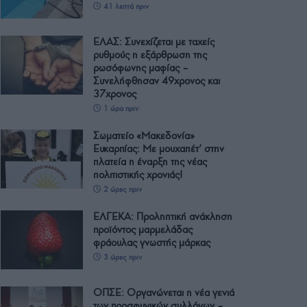
41 λεπτά πριν
ΕΛΑΣ: Συνεχίζεται με ταχείς
ρυθμούς η εξάρθρωση της
ρωσόφωνης μαφίας –
Συνελήφθησαν 49χρονος και
37χρονος
1 ώρα πριν
Σωματείο «Μακεδονία»
Ευκαρπίας: Με μουχαπέτ’ στην
πλατεία η έναρξη της νέας
πολιτιστικής χρονιάς!
2 ώρες πριν
ΕΛΓΕΚΑ: Προληπτική ανάκληση
προϊόντος μαρμελάδας
φράουλας γνωστής μάρκας
3 ώρες πριν
ΟΠΣΕ: Οργανώνεται η νέα γενιά
των προσφυγικών συλλόγων –