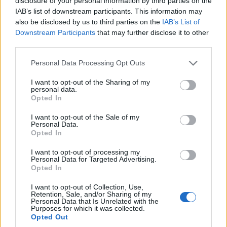
disclosure of your personal information by third parties on the
IAB’s list of downstream participants. This information may
also be disclosed by us to third parties on the
IAB’s List of
Downstream Participants
that may further disclose it to other
third parties.
Please note that this website/app uses one or more Google
Personal Data Processing Opt Outs
services and may gather and store information including but
ΕΛΛΑΔΑ
not limited to your visit or usage behaviour. You may click to
I want to opt-out of the Sharing of my
personal data.
grant or deny consent to Google and its third-party tags to
Υπόθεση Marfin: Προθεσμία έλαβε για την
Opted In
use your data for below specified purposes in below Google
απολογία της η 46χρονη κατηγορούμενη
consent section.
I want to opt-out of the Sale of my
Personal Data.
7/08/2026 - 12:30μμ
Opted In
I want to opt-out of processing my
Personal Data for Targeted Advertising.
Opted In
I want to opt-out of Collection, Use,
Retention, Sale, and/or Sharing of my
Personal Data that Is Unrelated with the
Purposes for which it was collected.
Opted Out