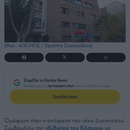
(Φωτ.: ΑΠΕ-ΜΠΕ / Χριστίνα Ζαχοπούλου)
Στηρίξτε το Pontos News
Επιλέξτε μας ως
προτιμώμενη πηγή
στην Αναζήτηση Google
Προσθήκη πηγής
Ομόφωνη ήταν η απόφαση του νέου Διοικητικού
Συμβουλίου της
«Κιβωτού του Κόσμου»
να