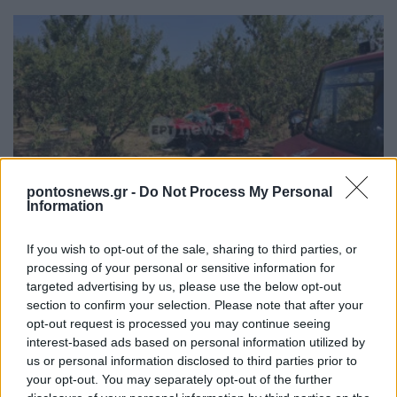
ΕΛΛΑΔΑ
pontosnews.gr -
Do Not Process My Personal
Information
Σέρρες: Βίντεο-ντοκουμέντο από το τροχαίο που
κόστισε τη ζωή μητέρας και γιου – Η στιγμή της
If you wish to opt-out of the sale, sharing to third parties, or
processing of your personal or sensitive information for
σφοδρής σύγκρουσης
targeted advertising by us, please use the below opt-out
7/08/2026 - 12:59μμ
section to confirm your selection. Please note that after your
opt-out request is processed you may continue seeing
interest-based ads based on personal information utilized by
us or personal information disclosed to third parties prior to
your opt-out. You may separately opt-out of the further