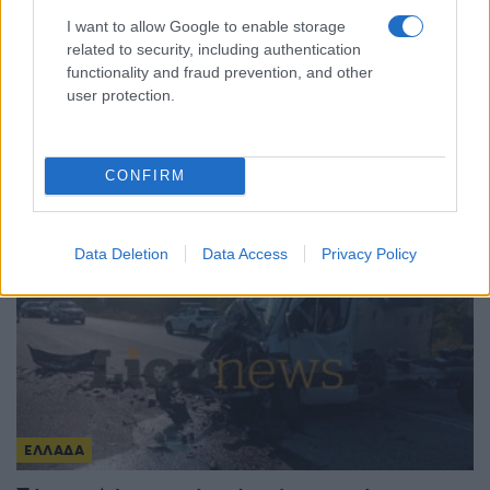
I want to allow Google to enable storage
ΕΛΑΣ: Συνελήφθη στη Γερμανία 31χρονος
related to security, including authentication
εμπλεκόμενος στη δολοφονία Ζαμπούνη –
functionality and fraud prevention, and other
user protection.
Κινούνται οι διαδικασίες έκδοσής του στην
Ελλάδα
7/08/2026 - 10:55πμ
CONFIRM
Data Deletion
Data Access
Privacy Policy
ΕΛΛΑΔΑ