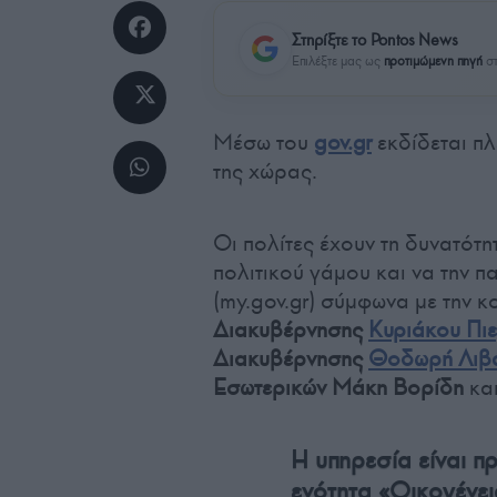
Στηρίξτε το Pontos News
Επιλέξτε μας ως
προτιμώμενη πηγή
στ
Μέσω του
gov.gr
εκδίδεται π
της χώρας.
Οι πολίτες έχουν τη δυνατότη
πολιτικού γάμου και να την 
(my.gov.gr) σύμφωνα με την 
Διακυβέρνησης
Κυριάκου Πι
Διακυβέρνησης
Θοδωρή Λιβά
Εσωτερικών Μάκη Βορίδη
και
Η υπηρεσία είναι π
ενότητα «Οικογένει