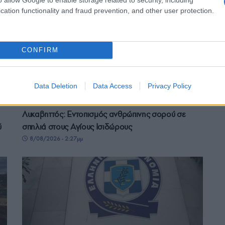
cation functionality and fraud prevention, and other user protection.
CONFIRM
Data Deletion
Data Access
Privacy Policy
ΕΛΛΑΔΑ
Λυκαβηττός: Εντοπισμός ανθρώπινης σορού σε
ύ
σπηλιά στους Αγίους Ισιδώρους
8/08/2026 - 2:27μμ