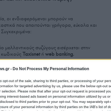
ία, οι ενδιαφερόμενοι μπορούν να
αστικά που απαιτούνται γρήγορα, εύκολα και
 Συγκεκριμένα:
ο μελλοντικούς συζύγους εισέρχεται στην
 κωδικούς
Taxisnet
ή
web banking.
ws.gr -
Do Not Process My Personal Information
υ, τα στοιχεία του/της μελλοντικού/ης
ελίδα της εφημερίδας που δημοσιεύτηκε η
to opt-out of the sale, sharing to third parties, or processing of your per
ς και ένα αποδεικτικό της μόνιμης κατοικίας.
formation for targeted advertising by us, please use the below opt-out s
r selection. Please note that after your opt-out request is processed y
eing interest-based ads based on personal information utilized by us or
χετικό ηλεκτρονικό παράβολο.
disclosed to third parties prior to your opt-out. You may separately opt-
losure of your personal information by third parties on the IAB’s list of