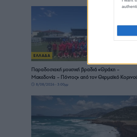
authenti
ΕΛΛΑΔΑ
Παραδοσιακή μουσική βραδιά «Θράκη –
Μακεδονία – Πόντος» από τον Θερμαϊκό Κορινο
8/08/2026 - 3:00μμ