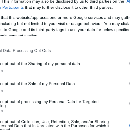
. This information may also be disclosed by us to third parties on the
IA
Participants
that may further disclose it to other third parties.
 that this website/app uses one or more Google services and may gath
ίδεται ύστερα από 7 ημερολογιακές ημέρες,
including but not limited to your visit or usage behaviour. You may click 
το χρονικό διάστημα για την υποβολή
 to Google and its third-party tags to use your data for below specifi
ogle consent section.
 της, αποστέλλεται στη θυρίδα του πολίτη
ώνεται μέσω e-mail και SMS.
l Data Processing Opt Outs
δήμων
o opt-out of the Sharing of my personal data.
In
 υπηρεσία έκδοσης άδειας πολιτικού γάμου
ων δήμων στο gov.gr.
o opt-out of the Sale of my Personal Data.
In
ακής Διακυβέρνησης έχει ήδη
to opt-out of processing my Personal Data for Targeted
ing.
δες για το σύνολο των 332 δήμων της
In
o opt-out of Collection, Use, Retention, Sale, and/or Sharing
ersonal Data that Is Unrelated with the Purposes for which it
lected.