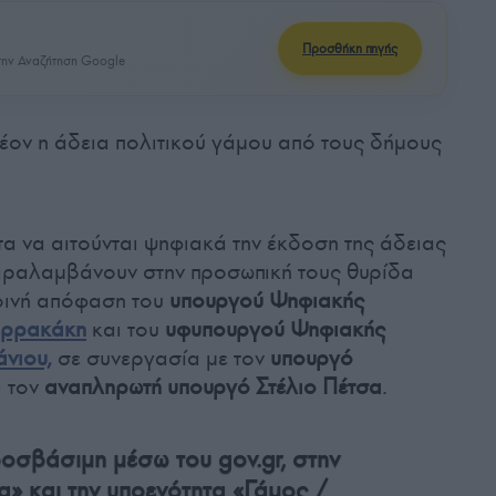
Προσθήκη πηγής
ην Αναζήτηση Google
λέον η άδεια πολιτικού γάμου από τους δήμους
τα να αιτούνται ψηφιακά την έκδοση της άδειας
παραλαμβάνουν στην προσωπική τους θυρίδα
κοινή απόφαση του
υπουργού Ψηφιακής
ερρακάκη
και του
υφυπουργού Ψηφιακής
νιου,
σε συνεργασία με τον
υπουργό
 τον
αναπληρωτή υπουργό Στέλιο Πέτσα
.
ροσβάσιμη μέσω του gov.gr, στην
α» και την υποενότητα «Γάμος /