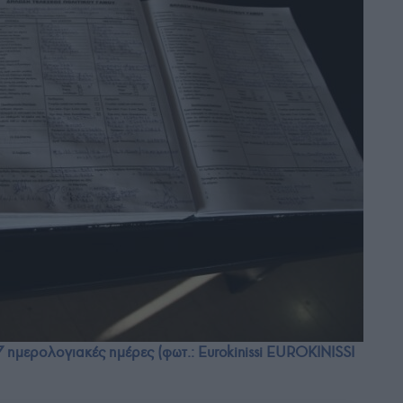
7 ημερολογιακές ημέρες (φωτ.: Eurokinissi EUROKINISSI