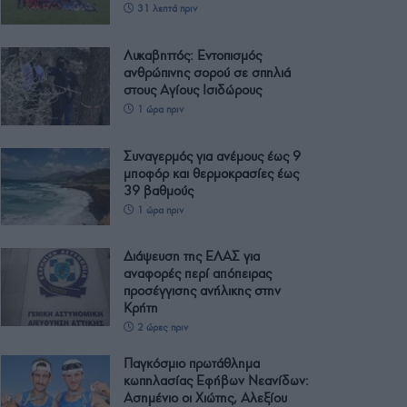
31 λεπτά πριν
Λυκαβηττός: Εντοπισμός
ανθρώπινης σορού σε σπηλιά
στους Αγίους Ισιδώρους
1 ώρα πριν
Συναγερμός για ανέμους έως 9
μποφόρ και θερμοκρασίες έως
39 βαθμούς
1 ώρα πριν
Διάψευση της ΕΛΑΣ για
αναφορές περί απόπειρας
προσέγγισης ανήλικης στην
Κρήτη
2 ώρες πριν
Παγκόσμιο πρωτάθλημα
κωπηλασίας Εφήβων Νεανίδων:
Ασημένιο οι Χιώτης, Αλεξίου