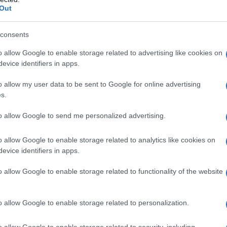
γίνεται ύστερα από αίτημα κάθε δήμου. Μέχρι
Out
 την έχουν ενεργοποιήσει. Οι πολίτες μπορούν
μους που έχουν ενταχθεί στο gov.gr στον
consents
aitiseis-dhmoi.services.gov.gr/dhmoi/
.
o allow Google to enable storage related to advertising like cookies on
evice identifiers in apps.
o allow my user data to be sent to Google for online advertising
s.
to allow Google to send me personalized advertising.
Tweet
Send
o allow Google to enable storage related to analytics like cookies on
evice identifiers in apps.
ε μας στο
Google News
o allow Google to enable storage related to functionality of the website
o allow Google to enable storage related to personalization.
o allow Google to enable storage related to security, including