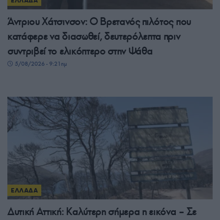
ΕΛΛΑΔΑ
Άντριου Χάτσινσον: Ο Βρετανός πιλότος που
κατάφερε να διασωθεί, δευτερόλεπτα πριν
συντριβεί το ελικόπτερο στην Ψάθα
5/08/2026 - 9:21πμ
ΕΛΛΑΔΑ
Δυτική Αττική: Καλύτερη σήμερα η εικόνα – Σε