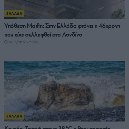
ΕΛΛΑΔΑ
Υπόθεση Μarfin: Στην Ελλάδα φτάνει η 46χρονη
που είχε συλληφθεί στο Λονδίνο
6/08/2026 - 9:30πμ
ΕΛΛΑΔΑ
Καιρός: Τοπικά στους 38°C η θερμοκρασία –