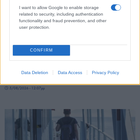
I want to allow Google to enable storage
related to security, including authentication
functionality and fraud prevention, and other
user protection.
CONFIRM
ΕΛΛΑΔΑ
Κιθαιρώνας: Η φωτιά «καταπίνει» τη Δυτική Αττική
Data Deletion
Data Access
Privacy Policy
– Συγκλονιστικό timelapse
5/08/2026 - 12:07μμ