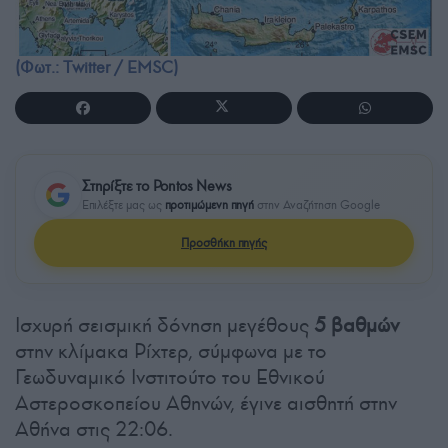
(Φωτ.: Twitter / EMSC)
Στηρίξτε το Pontos News
Επιλέξτε μας ως
προτιμώμενη πηγή
στην Αναζήτηση Google
Προσθήκη πηγής
Ισχυρή σεισμική δόνηση μεγέθους
5 βαθμών
στην κλίμακα Ρίχτερ, σύμφωνα με το
Γεωδυναμικό Ινστιτούτο του Εθνικού
Αστεροσκοπείου Αθηνών, έγινε αισθητή στην
Αθήνα στις 22:06.