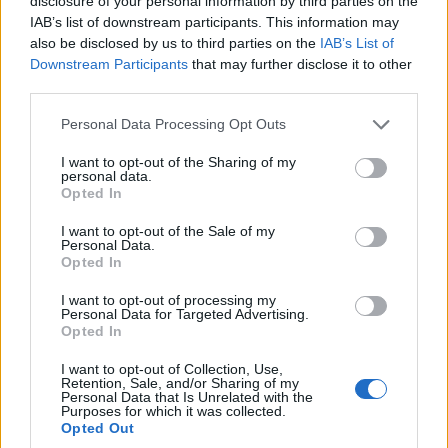
disclosure of your personal information by third parties on the
μαρτυρία της αδελφής για το
IAB’s list of downstream participants. This information may
also be disclosed by us to third parties on the
IAB’s List of
ξενοδοχείο-«φρούριο»
Downstream Participants
that may further disclose it to other
5/08/2026 - 4:04μμ
third parties.
Please note that this website/app uses one or more Google
Personal Data Processing Opt Outs
services and may gather and store information including but
not limited to your visit or usage behaviour. You may click to
I want to opt-out of the Sharing of my
personal data.
grant or deny consent to Google and its third-party tags to
Opted In
use your data for below specified purposes in below Google
consent section.
I want to opt-out of the Sale of my
Personal Data.
Opted In
I want to opt-out of processing my
Personal Data for Targeted Advertising.
Opted In
ΕΛΛΑΔΑ
I want to opt-out of Collection, Use,
Κορωπί: Φωτιά στα Δρίγγια – Ήχησε το 112, στη
Retention, Sale, and/or Sharing of my
Personal Data that Is Unrelated with the
μάχη έξι εναέρια μέσα
Purposes for which it was collected.
Opted Out
5/08/2026 - 2:25μμ