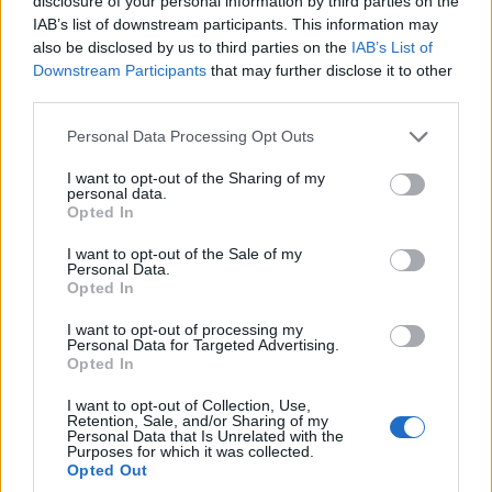
disclosure of your personal information by third parties on the
IAB’s list of downstream participants. This information may
Καιρός: Χωρίς εκπλήξεις και σήμερα – Μέχρι
also be disclosed by us to third parties on the
IAB’s List of
Downstream Participants
that may further disclose it to other
38°C η θερμοκρασία, έως 7 μποφόρ οι άνεμοι
third parties.
5/08/2026 - 8:10πμ
Please note that this website/app uses one or more Google
Personal Data Processing Opt Outs
services and may gather and store information including but
not limited to your visit or usage behaviour. You may click to
I want to opt-out of the Sharing of my
personal data.
grant or deny consent to Google and its third-party tags to
Opted In
use your data for below specified purposes in below Google
consent section.
I want to opt-out of the Sale of my
Personal Data.
Opted In
I want to opt-out of processing my
Personal Data for Targeted Advertising.
Opted In
ΕΛΛΑΔΑ
I want to opt-out of Collection, Use,
Retention, Sale, and/or Sharing of my
Προφυλακιστέος ο 41χρονος για τον θάνατο της
Personal Data that Is Unrelated with the
Purposes for which it was collected.
διασώστριας του ΕΚΑΒ στη Σύρο
Opted Out