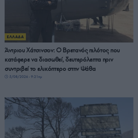
ΕΛΛΑΔΑ
Άντριου Χάτσινσον: Ο Βρετανός πιλότος που
κατάφερε να διασωθεί, δευτερόλεπτα πριν
συντριβεί το ελικόπτερο στην Ψάθα
5/08/2026 - 9:21πμ