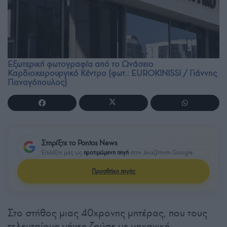
Εξωτερική φωτογραφία από το Ωνάσειο
Καρδιοχειρουργικό Κέντρο (φωτ.: EUROKINISSI / Γιάννης
Παναγόπουλος)
Στηρίξτε το Pontos News
Επιλέξτε μας ως
προτιμώμενη πηγή
στην Αναζήτηση Google
Προσθήκη πηγής
Στο στήθος μιας 40χρονης μητέρας, που τους
τελευταίους μήνες ζούσε με μηχανική