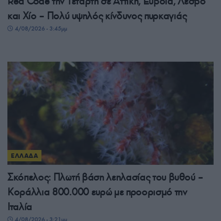
Red Code την Τετάρτη σε Αττική, Εύβοια, Λέσβο
και Χίο – Πολύ υψηλός κίνδυνος πυρκαγιάς
4/08/2026 - 3:45μμ
ΕΛΛΑΔΑ
Σκόπελος: Πλωτή βάση λεηλασίας του βυθού –
Κοράλλια 800.000 ευρώ με προορισμό την
Ιταλία
4/08/2026 - 3:21μμ