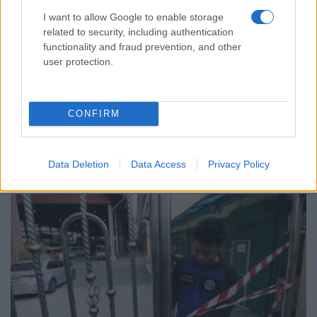
I want to allow Google to enable storage
related to security, including authentication
functionality and fraud prevention, and other
ΚΟΣΜΟΣ
user protection.
Πυροβολισμοί στην Ταϊλάνδη: Σκότωσε τον
παππού και τη γιαγιά του πριν ανοίξει πυρ στο
CONFIRM
σχολείο του ο 14χρονος
7/08/2026 - 3:26μμ
Data Deletion
Data Access
Privacy Policy