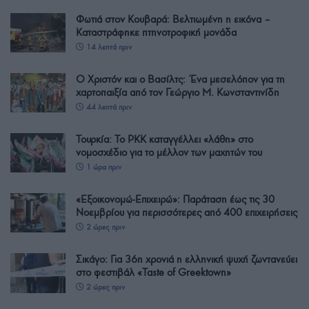
Φωτιά στον Κουβαρά: Βελτιωμένη η εικόνα –
Καταστράφηκε πτηνοτροφική μονάδα
14 λεπτά πριν
Ο Χριστόν και ο Βασίλτς: Ένα μεσελόπον για τη
χαρτοπαιξία από τον Γεώργιο Μ. Κωνσταντινίδη
44 λεπτά πριν
Τουρκία: Το PKK καταγγέλλει «λάθη» στο
νομοσχέδιο για το μέλλον των μαχητών του
1 ώρα πριν
«Εξοικονομώ-Επιχειρώ»: Παράταση έως τις 30
Νοεμβρίου για περισσότερες από 400 επιχειρήσεις
2 ώρες πριν
Σικάγο: Για 36η χρονιά η ελληνική ψυχή ζωντανεύει
στο φεστιβάλ «Taste of Greektown»
2 ώρες πριν