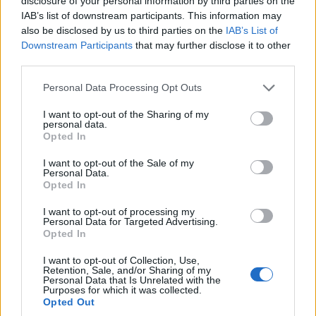
disclosure of your personal information by third parties on the
7/08/2026 - 11:57μμ
IAB’s list of downstream participants. This information may
also be disclosed by us to third parties on the
IAB’s List of
Downstream Participants
that may further disclose it to other
third parties.
Please note that this website/app uses one or more Google
Personal Data Processing Opt Outs
services and may gather and store information including but
not limited to your visit or usage behaviour. You may click to
I want to opt-out of the Sharing of my
personal data.
grant or deny consent to Google and its third-party tags to
Opted In
use your data for below specified purposes in below Google
consent section.
I want to opt-out of the Sale of my
Personal Data.
ΚΟΣΜΟΣ
Opted In
ΗΠΑ: Η Γερουσία ενέκρινε νέες κυρώσεις κατά
I want to opt-out of processing my
Personal Data for Targeted Advertising.
της Ρωσίας για τους υδρογονάνθρακες
Opted In
7/08/2026 - 10:11μμ
I want to opt-out of Collection, Use,
Retention, Sale, and/or Sharing of my
Personal Data that Is Unrelated with the
Purposes for which it was collected.
Opted Out