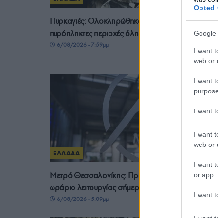
Opted 
Πυρκαγιές: Ολοκληρώθηκαν 325 αυτοψίες της στι
πυρόπληκτες περιοχές όλης της χώρας
Google 
6/08/2026 - 7:59μμ
I want t
web or d
I want t
purpose
I want 
I want t
web or d
ΕΛΛΑΔΑ
I want t
Μετρό Θεσσαλονίκης: Προσωρινές αλλαγές στο
or app.
ωράριο λειτουργίας σήμερα και αύριο
I want t
6/08/2026 - 5:09μμ
I want t