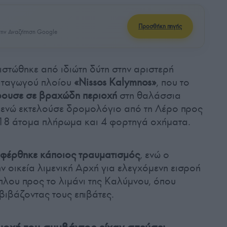
Προσθήκη πηγής
ην Αναζήτηση Google
στώθηκε από ιδιώτη δύτη στην αριστερή
αταγωγού πλοίου
«Nissos Kalymnos»
, που το
ουσε σε βραχώδη περιοχή
στη θαλάσσια
, ενώ εκτελούσε δρομολόγιο από τη Λέρο προς
 18 άτομα πλήρωμα και 4 φορτηγά οχήματα.
αφέρθηκε κάποιος τραυματισμός
, ενώ ο
ν οικεία λιμενική Αρχή για ελεγχόμενη εισροή
πλου προς το λιμάνι της Καλύμνου, όπου
ιβάζοντας τους επιβάτες.