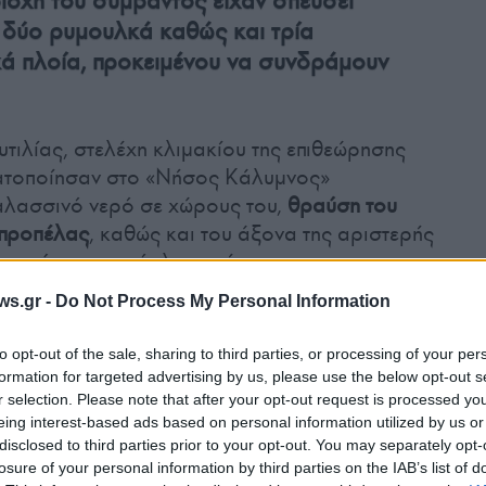
ιοχή του συμβάντος είχαν σπεύσει
 δύο ρυμουλκά καθώς και τρία
κά πλοία, προκειμένου να συνδράμουν
τιλίας, στελέχη κλιμακίου της επιθεώρησης
ατοποίησαν στο «Νήσος Κάλυμνος»
αλασσινό νερό σε χώρους του,
θραύση του
 προπέλας
, καθώς και του άξονα της αριστερής
γορεύτηκε ο απόπλους μέχρι την
ws.gr -
Do Not Process My Personal Information
to opt-out of the sale, sharing to third parties, or processing of your per
ποντιστεί πλωτό φράγμα για την
αποφυγή τυχόν
formation for targeted advertising by us, please use the below opt-out s
r selection. Please note that after your opt-out request is processed y
eing interest-based ads based on personal information utilized by us or
disclosed to third parties prior to your opt-out. You may separately opt-
losure of your personal information by third parties on the IAB’s list of