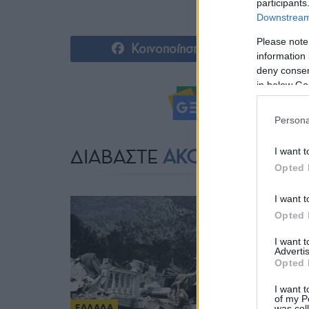
participants
Downstream 
Please note
Κοινοποίηση
information 
deny consent
in below Go
Ακολουθήστ
Persona
ΔΙΑΒΑΣΤΕ
ΑΚΟΜΗ
I want t
Opted 
I want t
Opted 
I want 
Advertis
Opted 
I want t
of my P
ΕΛΛΑΔΑ
was col