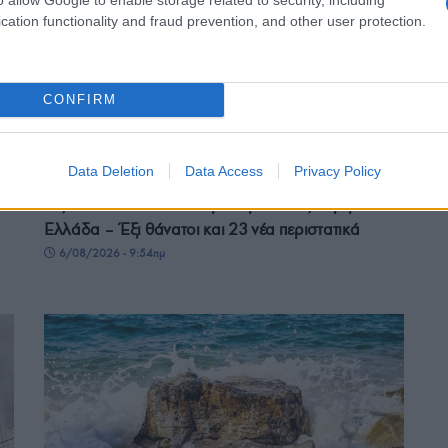
cation functionality and fraud prevention, and other user protection.
CONFIRM
ΕΛΛΑΔΑ
Data Deletion
Data Access
Privacy Policy
Ιός Δυτικού Νείλου: 65 κρούσματα έως σήμερα στην
Ελλάδα – Έξι θάνατοι και 23 νέα περιστατικά
6/08/2026 - 9:54πμ