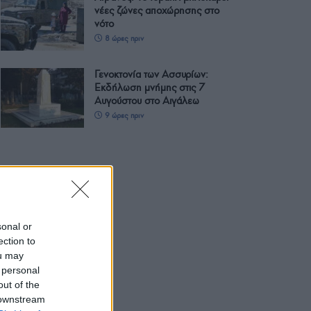
νέες ζώνες αποχώρησης στο
νότο
8 ώρες πριν
Γενοκτονία των Ασσυρίων:
Εκδήλωση μνήμης στις 7
Αυγούστου στο Αιγάλεω
9 ώρες πριν
sonal or
ection to
ou may
 personal
out of the
 downstream