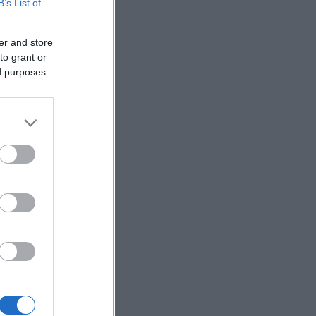
B’s List of
er and store
to grant or
ed purposes