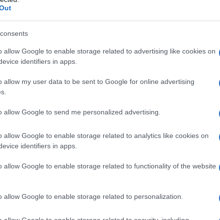
Out
ς
Άνω Λιόσια: Διαλευκάνθηκε η υπόθεση του
72χρονου που βρέθηκε νεκρός σε αυτοκίνητο – Δύο
consents
συλλήψεις
o allow Google to enable storage related to advertising like cookies on
6/08/2026 - 7:30μμ
evice identifiers in apps.
o allow my user data to be sent to Google for online advertising
s.
to allow Google to send me personalized advertising.
o allow Google to enable storage related to analytics like cookies on
evice identifiers in apps.
ΕΛΛΑΔΑ
o allow Google to enable storage related to functionality of the website
Καστοριά: Έκτακτα μέτρα μετά τον εντοπισμό
ευλογιάς των προβάτων στον Γέρμα
o allow Google to enable storage related to personalization.
6/08/2026 - 3:33μμ
o allow Google to enable storage related to security, including