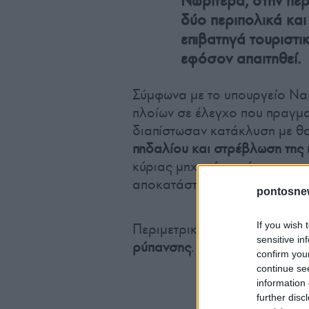
Νωρίτερα, στην περ
δύο περιπολικά και
επιβατηγά τουριστι
εφόσον απαιτηθεί.
Σύμφωνα με το υπουργείο Ναυ
πλοίων σε έλεγχο που πραγμ
διαπίστωσαν κατάκλυση με θ
πηδαλίου και στρέβλωση της
κύριας μηχανής, ενώ του απα
αποκατάσταση των ζημιών.
pontosne
If you wish 
Περιμετρικά του πλοίου έχει 
sensitive in
ρύπανσης
.
confirm you
continue se
information 
further disc