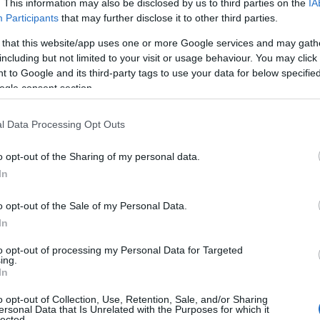
. This information may also be disclosed by us to third parties on the
IA
Participants
that may further disclose it to other third parties.
 that this website/app uses one or more Google services and may gath
Tweet
Send
including but not limited to your visit or usage behaviour. You may click 
 to Google and its third-party tags to use your data for below specifi
ogle consent section.
ε μας στο
Google News
l Data Processing Opt Outs
o opt-out of the Sharing of my personal data.
In
o opt-out of the Sale of my Personal Data.
In
to opt-out of processing my Personal Data for Targeted
ing.
In
o opt-out of Collection, Use, Retention, Sale, and/or Sharing
ersonal Data that Is Unrelated with the Purposes for which it
ΕΛΛΑΔΑ
lected.