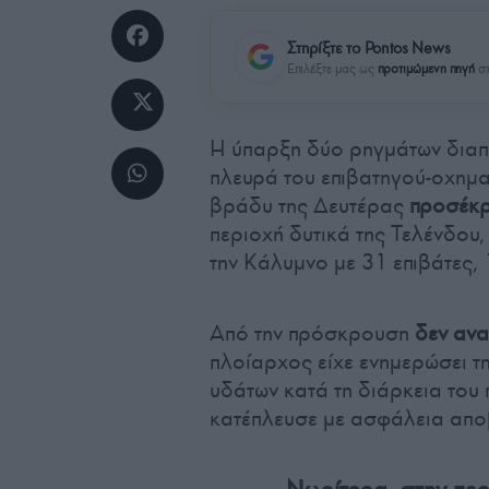
Στηρίξτε το Pontos News
Επιλέξτε μας ως
προτιμώμενη πηγή
στ
Η ύπαρξη δύο ρηγμάτων διαπι
πλευρά του επιβατηγού-οχημ
βράδυ της Δευτέρας
προσέκρ
περιοχή δυτικά της Τελένδου
την Κάλυμνο με 31 επιβάτες,
Από την πρόσκρουση
δεν αν
πλοίαρχος είχε ενημερώσει τη
υδάτων κατά τη διάρκεια του 
κατέπλευσε με ασφάλεια αποβ