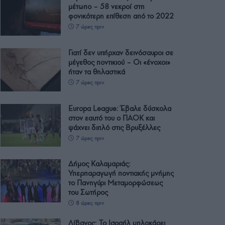
μέτωπο – 58 νεκροί στη
φονικότερη επίθεση από το 2022
7 ώρες πριν
Γιατί δεν υπήρχαν δεινόσαυροι σε
μέγεθος ποντικιού – Οι «ένοχοι»
ήταν τα θηλαστικά
7 ώρες πριν
Europa League: Έβαλε δύσκολα
στον εαυτό του ο ΠΑΟΚ και
ψάχνει διπλό στις Βρυξέλλες
7 ώρες πριν
Δήμος Καλαμαριάς:
Υπερπαραγωγή ποντιακής μνήμης
το Πανηγύρι Μεταμορφώσεως
του Σωτήρος
8 ώρες πριν
Λίβανος: Το Ισραήλ μπλοκάρει