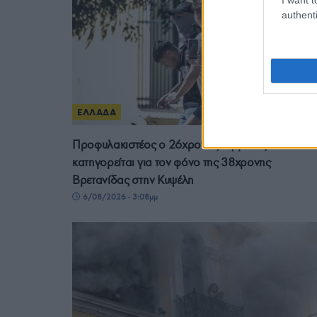
authenti
ΕΛΛΑΔΑ
Προφυλακιστέος ο 26χρονος Αφγανός που
κατηγορείται για τον φόνο της 38χρονης
Βρετανίδας στην Κυψέλη
6/08/2026 - 3:08μμ