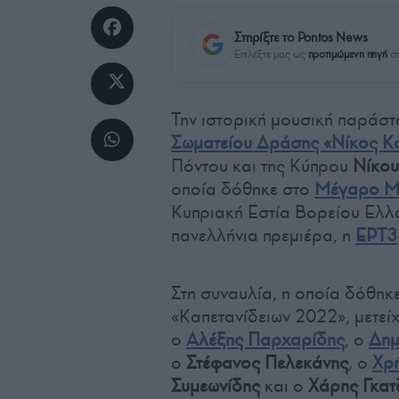
Στηρίξτε το Pontos News
Επιλέξτε μας ως
προτιμώμενη πηγή
στ
Την ιστορική μουσική παράσ
Σωματείου Δράσης «Νίκος Κ
Πόντου και της Κύπρου
Νίκου
οποία δόθηκε στο
Μέγαρο Μ
Κυπριακή Εστία Βορείου Ελλά
πανελλήνια πρεμιέρα, η
ΕΡΤ3
Στη συναυλία, η οποία δόθηκε
«Καπετανίδειων 2022», μετεί
ο
Αλέξης Παρχαρίδης
, ο
Δημ
ο
Στέφανος Πελεκάνης
, ο
Χρή
Συμεωνίδης
και ο
Χάρης Γκατ