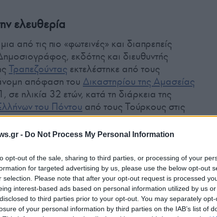
την ελευθερία
μια από τις πιο «φωτεινές» και διαπρεπείς
Δημοσιογράφος, εκδότης και διευθυντής
ης
Τραπεζούντας
εκτελέστηκε από τους
άνομη απόφαση του
Δικαστηρίου της Αμασείας
, σε ηλικία 32 ετών, κατά τη διάρκεια της
 Ελλήνων του Πόντου
από τους Τούρκους στις
ws.gr -
Do Not Process My Personal Information
 οραματίστηκε την ελευθερία της Κύπρου και
to opt-out of the sale, sharing to third parties, or processing of your per
όμενος στην
ΕΟΚΑ
. Υπήρξε ένας από τους
formation for targeted advertising by us, please use the below opt-out s
ρες του Κυπριακού Αγώνα για την αποτίναξη
r selection. Please note that after your opt-out request is processed y
τηκε την 14η Μαρτίου 1957 από τους
eing interest-based ads based on personal information utilized by us or
ια κατακραυγή. Η θυσία του έγινε θρύλος,
disclosed to third parties prior to your opt-out. You may separately opt-
losure of your personal information by third parties on the IAB’s list of