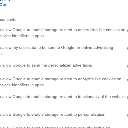
Out
consents
ΕΚΔΗΛΩΣΕΙΣ
o allow Google to enable storage related to advertising like cookies on
Ένωση Ποντίων Πολίχνης: 15ες Ποντιακές Μνήμες
evice identifiers in apps.
2026 στο πρώην Στρατόπεδο Καρατάσιου
o allow my user data to be sent to Google for online advertising
8/08/2026 - 11:08πμ
s.
to allow Google to send me personalized advertising.
o allow Google to enable storage related to analytics like cookies on
evice identifiers in apps.
o allow Google to enable storage related to functionality of the website
ΕΚΔΗΛΩΣΕΙΣ
o allow Google to enable storage related to personalization.
Γενοκτονία των Ασσυρίων: Εκδήλωση μνήμης στις 7
o allow Google to enable storage related to security, including