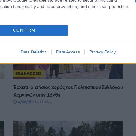
Αυγούστου στο Αιγάλεω
cation functionality and fraud prevention, and other user protection.
6/08/2026 - 9:58μμ
CONFIRM
Data Deletion
Data Access
Privacy Policy
ΕΚΔΗΛΩΣΕΙΣ
Έρχεται ο ετήσιος χορός του Πολιτιστικού Συλλόγου
Κομνηνών στην Ξάνθη
6/08/2026 - 12:46μμ