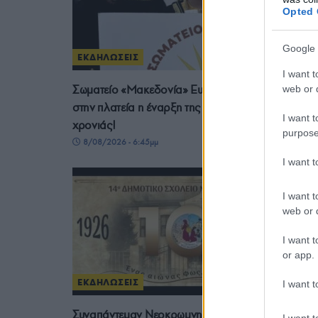
Opted 
Google 
ΕΚΔΗΛΩΣΕΙΣ
I want t
Σωματείο «Μακεδονία» Ευκαρπίας: Με μουχαπέτ’
web or d
στην πλατεία η έναρξη της νέας πολιτιστικής
I want t
χρονιάς!
purpose
8/08/2026 - 6:45μμ
I want 
I want t
web or d
I want t
or app.
ΕΚΔΗΛΩΣΕΙΣ
I want t
Συναπάντεμαν Νεοκρωμνητών και μαθητών του
I want t