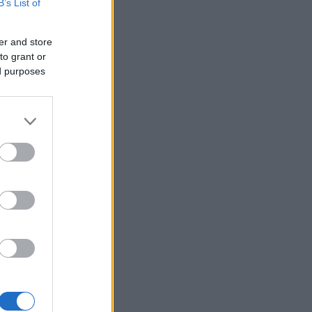
B’s List of
er and store
to grant or
ed purposes