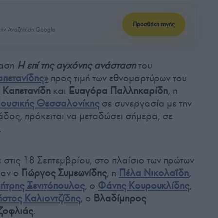
Προσθήκη πηγής
ην Αναζήτηση Google
ταση
Η επί της αγχόνης ανάσταση
του
απετανίδης»
προς τιμή των εθνομαρτύρων του
 Καπετανίδη
και
Ευαγόρα Παλληκαρίδη
, η
ουσικής Θεσσαλονίκης
σε συνεργασία με την
δος, πρόκειται να μεταδώσει σήμερα, σε
.
 στις 18 Σεπτεμβρίου, στο πλαίσιο των πρώτων
χαν ο
Γιώργος Συμεωνίδης
, η
Πέλα Νικολαΐδη
,
ήτρης Ξενιτόπουλος
, ο
Φάνης Κουρουκλίδης
,
στος Καλιοντζίδης
, ο
Βλαδίμηρος
ζοφλιάς
.