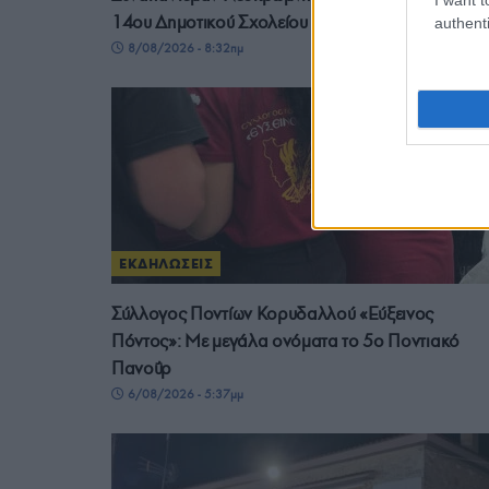
14ου Δημοτικού Σχολείου Δράμας
authenti
8/08/2026 - 8:32πμ
ΕΚΔΗΛΩΣΕΙΣ
Σύλλογος Ποντίων Κορυδαλλού «Εύξεινος
Πόντος»: Με μεγάλα ονόματα το 5ο Ποντιακό
Πανοΰρ
6/08/2026 - 5:37μμ