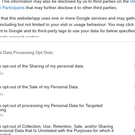
. This information may also be disclosed by us to third parties on the
IA
Participants
that may further disclose it to other third parties.
 that this website/app uses one or more Google services and may gath
including but not limited to your visit or usage behaviour. You may click 
 to Google and its third-party tags to use your data for below specifi
ogle consent section.
Tweet
Send
l Data Processing Opt Outs
o opt-out of the Sharing of my personal data.
ε μας στο
Google News
In
o opt-out of the Sale of my Personal Data.
In
to opt-out of processing my Personal Data for Targeted
ing.
In
o opt-out of Collection, Use, Retention, Sale, and/or Sharing
ersonal Data that Is Unrelated with the Purposes for which it
lected.