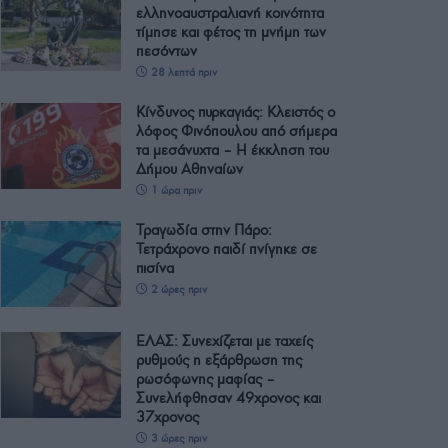
ελληνοαυστραλιανή κοινότητα
τίμησε και φέτος τη μνήμη των
πεσόντων
28 λεπτά πριν
Κίνδυνος πυρκαγιάς: Κλειστός ο
λόφος Φινόπουλου από σήμερα
τα μεσάνυχτα – Η έκκληση του
Δήμου Αθηναίων
1 ώρα πριν
Τραγωδία στην Πάρο:
Τετράχρονο παιδί πνίγηκε σε
πισίνα
2 ώρες πριν
ΕΛΑΣ: Συνεχίζεται με ταχείς
ρυθμούς η εξάρθρωση της
ρωσόφωνης μαφίας –
Συνελήφθησαν 49χρονος και
37χρονος
3 ώρες πριν