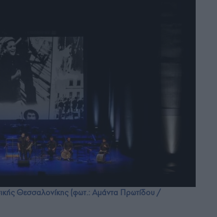
ικής Θεσσαλονίκης (φωτ.: Αμάντα Πρωτίδου /