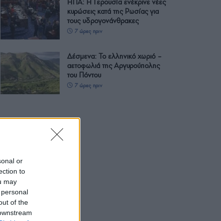
ΗΠΑ: Η Γερουσία ενέκρινε νέες
κυρώσεις κατά της Ρωσίας για
τους υδρογονάνθρακες
7 ώρες πριν
Δέσμενα: Το ελληνικό χωριό –
αετοφωλιά της Αργυρούπολης
του Πόντου
7 ώρες πριν
sonal or
ection to
ou may
 personal
out of the
 downstream