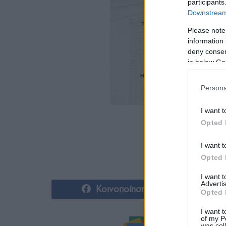
participants
Downstream 
Please note
information 
deny consent
in below Go
Persona
I want t
Opted 
I want t
Opted 
I want 
Advertis
Κοινοποίηση
Opted 
I want t
of my P
was col