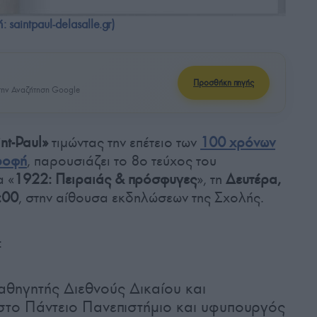
saintpaul-delasalle.gr)
Προσθήκη πηγής
ην Αναζήτηση Google
nt-Paul»
τιμώντας την επέτειο των
100 χρόνων
ροφή
, παρουσιάζει το 8ο τεύχος του
α «
1922: Πειραιάς & πρόσφυγες
», τη
Δευτέρα,
:00
, στην αίθουσα εκδηλώσεων της Σχολής.
:
 καθηγητής Διεθνούς Δικαίου και
 στο Πάντειο Πανεπιστήμιο και υφυπουργός