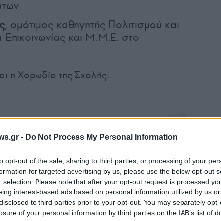
άτων
ς
, ομότιμος καθηγητής Πολιτισμού και
α Επικοινωνίας και Μ.Μ.Ε. στο
αι η Χορωδία της Σχολής.
ws.gr -
Do Not Process My Personal Information
to opt-out of the sale, sharing to third parties, or processing of your per
formation for targeted advertising by us, please use the below opt-out s
r selection. Please note that after your opt-out request is processed y
eing interest-based ads based on personal information utilized by us or
disclosed to third parties prior to your opt-out. You may separately opt-
losure of your personal information by third parties on the IAB’s list of