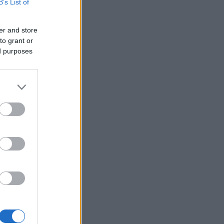
B’s List of
er and store
to grant or
ed purposes