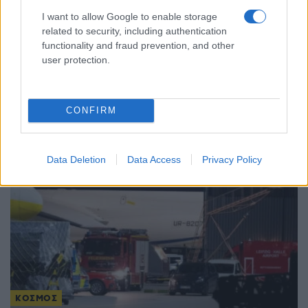
I want to allow Google to enable storage
related to security, including authentication
ΚΟΣΜΟΣ
functionality and fraud prevention, and other
Τουρκία: Νομοθετική πρωτοβουλία για ειρήνευση
user protection.
με το PKK, αμνηστία στους πρώην μαχητές και
αναστολή ποινών
CONFIRM
5/08/2026 - 4:30μμ
Data Deletion
Data Access
Privacy Policy
ΚΟΣΜΟΣ