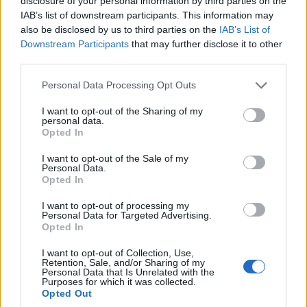
disclosure of your personal information by third parties on the
IAB’s list of downstream participants. This information may
also be disclosed by us to third parties on the
IAB’s List of
Downstream Participants
that may further disclose it to other
third parties.
Please note that this website/app uses one or more Google
Personal Data Processing Opt Outs
services and may gather and store information including but
not limited to your visit or usage behaviour. You may click to
I want to opt-out of the Sharing of my
personal data.
grant or deny consent to Google and its third-party tags to
Opted In
ΚΟΣΜΟΣ
use your data for below specified purposes in below Google
consent section.
I want to opt-out of the Sale of my
Πολιτικές αναταράξεις στο Ιράν και διπλωματικός
Personal Data.
Opted In
πυρετός για τα Στενά του Ορμούζ
6/08/2026 - 11:07πμ
I want to opt-out of processing my
Personal Data for Targeted Advertising.
Opted In
I want to opt-out of Collection, Use,
Retention, Sale, and/or Sharing of my
Personal Data that Is Unrelated with the
Purposes for which it was collected.
Opted Out