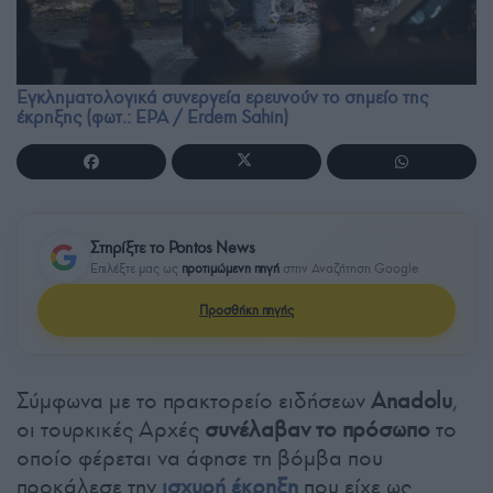
Εγκληματολογικά συνεργεία ερευνούν το σημείο της
έκρηξης (φωτ.: EPA / Erdem Sahin)
Στηρίξτε το Pontos News
Επιλέξτε μας ως
προτιμώμενη πηγή
στην Αναζήτηση Google
Προσθήκη πηγής
Σύμφωνα με το πρακτορείο ειδήσεων
Anadolu
,
οι τουρκικές Αρχές
συνέλαβαν το πρόσωπο
το
οποίο φέρεται να άφησε τη βόμβα που
προκάλεσε την
ισχυρή έκρηξη
που είχε ως