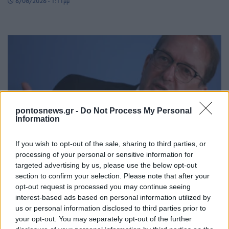
6/08/2026 - 1:11μμ
pontosnews.gr -
Do Not Process My Personal
Information
ΚΟΣΜΟΣ
If you wish to opt-out of the sale, sharing to third parties, or
Γερμανία: Νέα διάσταση στις απειλές βλέπει το
processing of your personal or sensitive information for
targeted advertising by us, please use the below opt-out
Βερολίνο μετά τον εντοπισμό drone με εκρηκτικά
section to confirm your selection. Please note that after your
στη Λειψία
opt-out request is processed you may continue seeing
interest-based ads based on personal information utilized by
6/08/2026 - 11:56πμ
us or personal information disclosed to third parties prior to
your opt-out. You may separately opt-out of the further