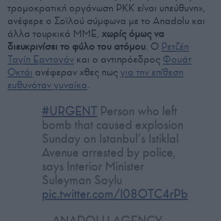
τρομοκρατική οργάνωση PKK είναι υπεύθυνη»,
ανέφερε ο Σοϊλού σύμφωνα με το Anadolu και
άλλα τουρκικά ΜΜΕ,
χωρίς όμως να
διευκρινίσει το φύλο του ατόμου
. Ο
Ρετζέπ
Ταγίπ Ερντογάν
και ο αντιπρόεδρος
Φουάτ
Οκτάι
ανέφεραν χθες πως
για την επίθεση
ευθυνόταν γυναίκα
.
#URGENT
Person who left
bomb that caused explosion
Sunday on Istanbul’s Istiklal
Avenue arrested by police,
says Interior Minister
Suleyman Soylu
pic.twitter.com/I08OTC4rPb
— ANADOLU AGENCY