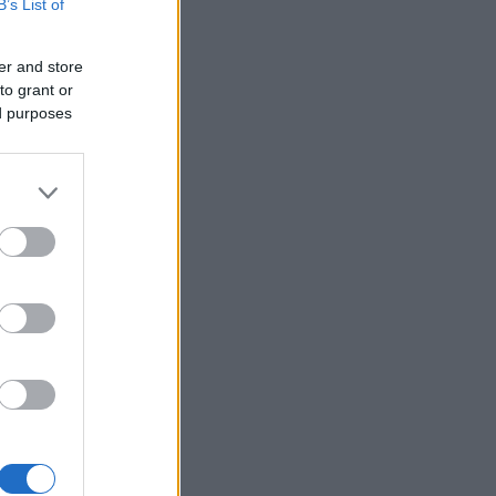
B’s List of
er and store
to grant or
ed purposes