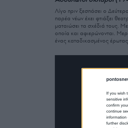
Λίγο πριν ξεσπάσει ο Δεύτερ
παρέα νέων έχει φτιάξει θεα
ματαιώσει τα σχέδιά τους. Με
οποία και αφιερώνονται. Μερι
ένας καταδικασμένος έρωτας
pontosne
If you wish 
sensitive in
confirm you
continue se
information 
further disc