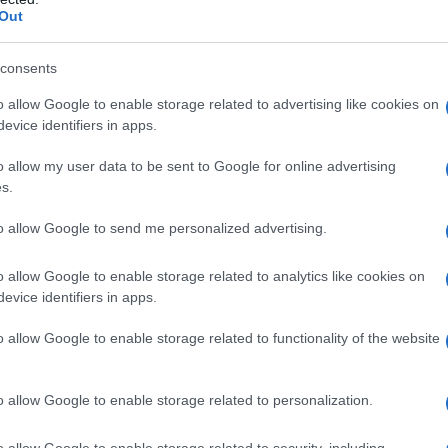
Out
consents
o allow Google to enable storage related to advertising like cookies on
evice identifiers in apps.
o allow my user data to be sent to Google for online advertising
s.
to allow Google to send me personalized advertising.
o allow Google to enable storage related to analytics like cookies on
ι
(1948)
evice identifiers in apps.
τε «κόβει» σαν το μαχαίρι. Πόσο μάλλον εδώ
o allow Google to enable storage related to functionality of the website
ά σπουδαία. Βασισμένη στο ομότιτλο θεατρικό
υλου
, γραμμένη μέσα στον
εμφύλιο,
σατιρίζει
o allow Google to enable storage related to personalization.
ήνων, από όποια κομματική παράταξη κι αν
αι το θεατρικό, προκάλεσε αντιδράσεις, όπου
o allow Google to enable storage related to security, including