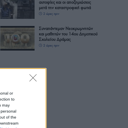
αυτοψίες και οι αποζημιώσεις
μετά την καταστροφική φωτιά
2 ώρες πριν
Συναπάντεμαν Νεοκρωμνητών
και μαθητών του 14ου Δημοτικού
Σχολείου Δράμας
2 ώρες πριν
sonal or
ection to
ou may
 personal
out of the
 downstream