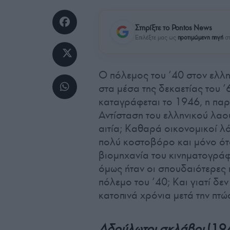
Στηρίξτε το Pontos News
Επιλέξτε μας ως
προτιμώμενη πηγή
στ
Ο πόλεμος του ’40 στον ελλη
στα μέσα της δεκαετίας του ’6
καταγράφεται το 1946, η παρ
Αντίσταση του ελληνικού λαού
αιτία; Καθαρά οικονομικοί λόγ
πολύ κοστοβόρο και μόνο ότα
βιομηχανία του κινηματογράφ
όμως ήταν οι σπουδαιότερες ι
πόλεμο του ’40; Και γιατί δεν
κατοπινά χρόνια μετά την πτ
Αδούλωτοι σκλάβοι
(19