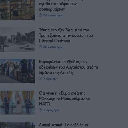
αγαθά στα ράφια των
σουπερμάρκετ
23 λεπτά πριν
Τάκης Μουζενίδης: Από την
Τραπεζούντα στην κορυφή του
Εθνικού Θεάτρου
50 λεπτά πριν
Κορυφώνεται η έξοδος των
αδειούχων του Αυγούστου από τα
λιμάνια της Αττικής
1 ώρα πριν
Θα γίνει η «Συμφωνία της
Μέκκας» το Μουσουλμανικό
ΝΑΤΟ;
2 ώρες πριν
Δυτική Αττική: Σε εξέλιξη οι