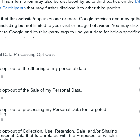
. This information may also be disclosed by us to third parties on the
IA
Participants
that may further disclose it to other third parties.
 that this website/app uses one or more Google services and may gath
including but not limited to your visit or usage behaviour. You may click 
 to Google and its third-party tags to use your data for below specifi
ogle consent section.
να σκηνοθετεί την ταινία, αλλά σταμάτησε,
νο αποτυχίας. Την ολοκλήρωσε ο
Βίων
l Data Processing Opt Outs
λλές πρωτιές καθώς, είναι η πρώτη ταινία που
o opt-out of the Sharing of my personal data.
 τότε–πόλεμο του ’40, η πρώτη εμφάνιση στον
In
 Λαμπέτη
και τον
Ζώρα Τσάπελη
, αλλά η πρώτη
Μάνος Χατζιδάκις.
o opt-out of the Sale of my Personal Data.
In
to opt-out of processing my Personal Data for Targeted
ing.
In
o opt-out of Collection, Use, Retention, Sale, and/or Sharing
ersonal Data that Is Unrelated with the Purposes for which it
lected.