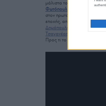
μάλιστα το
ΚΚΕ
διέγραψε ένα
authenti
Φωτόπουλο
για τη συμμετοχή
στον πρωταγωνιστικό ρόλο, δ
εποχής, από
Γεωργία Βασιλε
Δημόπουλο
πριν ασχοληθεί μ
Τσαγανέας
στο ρόλο του τρε
Προς τι το μίσος και ο αλλ