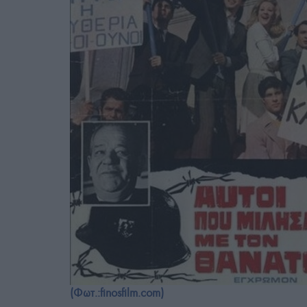
(Φωτ.:finosfilm.com)