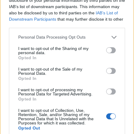
disclosure of your personal information by third parties on the
IAB’s list of downstream participants. This information may
also be disclosed by us to third parties on the
IAB’s List of
ΥΓΕΙΑ
Downstream Participants
that may further disclose it to other
third parties.
Διατροφή: Πώς επηρεάζουν τις συνήθειές μας οι
Please note that this website/app uses one or more Google
υψηλές θερμοκρασίες του καλοκαιρού
Personal Data Processing Opt Outs
services and may gather and store information including but
20/06/2026 - 5:44μμ
not limited to your visit or usage behaviour. You may click to
I want to opt-out of the Sharing of my
personal data.
grant or deny consent to Google and its third-party tags to
Opted In
use your data for below specified purposes in below Google
consent section.
I want to opt-out of the Sale of my
Personal Data.
Opted In
I want to opt-out of processing my
Personal Data for Targeted Advertising.
Opted In
I want to opt-out of Collection, Use,
Retention, Sale, and/or Sharing of my
Personal Data that Is Unrelated with the
ΥΓΕΙΑ
Purposes for which it was collected.
Opted Out