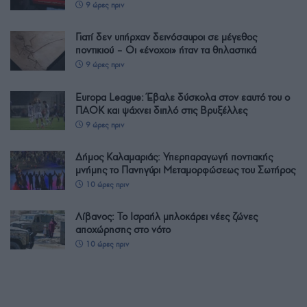
9 ώρες πριν
Γιατί δεν υπήρχαν δεινόσαυροι σε μέγεθος
ποντικιού – Οι «ένοχοι» ήταν τα θηλαστικά
9 ώρες πριν
Europa League: Έβαλε δύσκολα στον εαυτό του ο
ΠΑΟΚ και ψάχνει διπλό στις Βρυξέλλες
9 ώρες πριν
Δήμος Καλαμαριάς: Υπερπαραγωγή ποντιακής
μνήμης το Πανηγύρι Μεταμορφώσεως του Σωτήρος
10 ώρες πριν
Λίβανος: Το Ισραήλ μπλοκάρει νέες ζώνες
αποχώρησης στο νότο
10 ώρες πριν