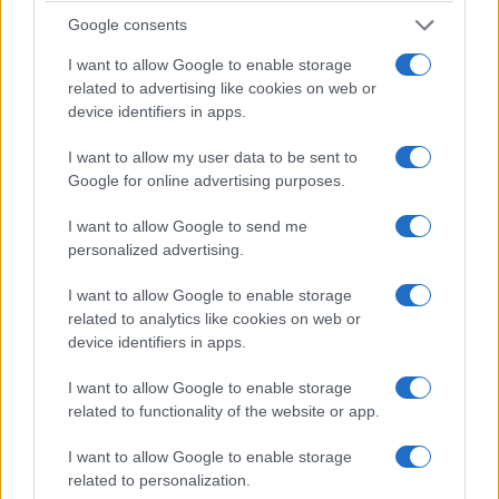
SOS από τον Ερυθρό Σταυρό για τον
Google consents
λαγοκέφαλο: Οδηγός επιβίωσης για τοξικότητα
I want to allow Google to enable storage
και δαγκώματα
related to advertising like cookies on web or
16/06/2026 - 12:15μμ
device identifiers in apps.
I want to allow my user data to be sent to
Google for online advertising purposes.
I want to allow Google to send me
personalized advertising.
I want to allow Google to enable storage
related to analytics like cookies on web or
device identifiers in apps.
I want to allow Google to enable storage
ΥΓΕΙΑ
related to functionality of the website or app.
Καθηγητής του Yale: Το ελαιόλαδο μπορεί να
I want to allow Google to enable storage
μειώσει τον κίνδυνο διαβήτη και να ενισχύσει το
related to personalization.