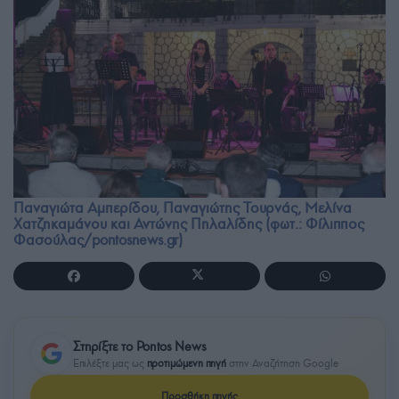
Παναγιώτα Αμπερίδου, Παναγιώτης Τουρνάς, Μελίνα
Χατζηκαμάνου και Αντώνης Πηλαλίδης (φωτ.: Φίλιππος
Φασούλας/pontosnews.gr)
Στηρίξτε το Pontos News
Επιλέξτε μας ως
προτιμώμενη πηγή
στην Αναζήτηση Google
Προσθήκη πηγής