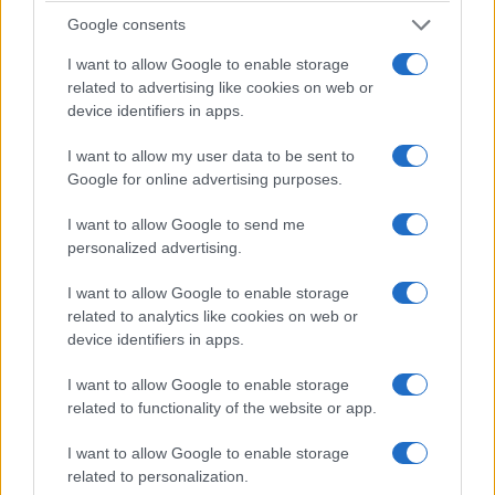
Google consents
Ρωμανός Κοντογιαννίδης
I want to allow Google to enable storage
Βίντεο, φωτογραφίες:
Φίλιππος
related to advertising like cookies on web or
device identifiers in apps.
Φασούλας
.
Το pontosnews.gr είναι χορηγός
I want to allow my user data to be sent to
Google for online advertising purposes.
επικοινωνίας στο 24ο Συναπάντημα
Νεολαίας Ποντιακών Σωματείων.
I want to allow Google to send me
personalized advertising.
I want to allow Google to enable storage
related to analytics like cookies on web or
device identifiers in apps.
I want to allow Google to enable storage
related to functionality of the website or app.
Ακολουθήστε μας στο
Google
I want to allow Google to enable storage
News
related to personalization.