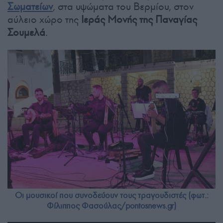
Σωματείων
, στα υψώματα του Βερμίου, στον
αύλειο χώρο της
Ιεράς Μονής της Παναγίας
Σουμελά
.
Οι μουσικοί που συνοδεύουν τους τραγουδιστές (φωτ.:
Φίλιππος Φασούλας/pontosnews.gr)