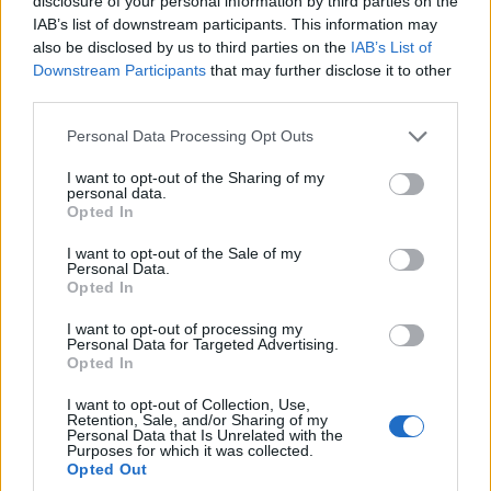
disclosure of your personal information by third parties on the
IAB’s list of downstream participants. This information may
also be disclosed by us to third parties on the
IAB’s List of
Downstream Participants
that may further disclose it to other
third parties.
Η συνεδρίαση της πρώτης ημέρας του 24ου
Συναπαντήματος Νεολαίας Ποντιακών
Please note that this website/app uses one or more Google
Personal Data Processing Opt Outs
services and may gather and store information including but
Σωματείων περιελάμβανε εισήγηση από τον
not limited to your visit or usage behaviour. You may click to
I want to opt-out of the Sharing of my
μηχανολόγο μηχανικό, πολιτικό επιστήμονα και
personal data.
grant or deny consent to Google and its third-party tags to
Opted In
γενικό γραμματέα του Σωματείου «Παναγία
use your data for below specified purposes in below Google
Σουμελά»
Γιάννη Βιόπουλο
, ο οποίος
consent section.
I want to opt-out of the Sale of my
Personal Data.
παρουσίασε το θέμα
Οι συνθήκες των Σεβρών
Opted In
και της Λοζάνης
. Μεταξύ άλλων έκανε μια
απλοποιημένη προσέγγιση του καθοριστικού
I want to opt-out of processing my
Personal Data for Targeted Advertising.
ρόλου που διέπραξαν οι δύο συνθήκες στη
Opted In
Μικρασιατική Καταστροφή και
στον ξεριζωμό
I want to opt-out of Collection, Use,
των Ελλήνων της Ανατολής
και παρουσίασε τους
Retention, Sale, and/or Sharing of my
Personal Data that Is Unrelated with the
λόγους που γίνεται συχνή αναφορά σε αυτές
Purposes for which it was collected.
σήμερα.
Opted Out