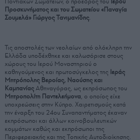
Ποντιακών Σωματείων, ο πρόεδρος του
Ιερού
Προσκυνήματος και του Σωματείου «Παναγία
Σουμελά»
Γιώργος Τανιμανίδης
.
Τις αποστολές των νεολαίων από ολόκληρη την
Ελλάδα υποδέχθηκε και καλωσόρισε στους
χώρους του Ιερού Μοναστηριού ο
καθηγούμενος και πρωτοσύγκελος της
Ιεράς
Μητρόπολης Βεροίας, Ναούσης και
Καμπανίας
Αθηναγόρας, ως εκπρόσωπος του
Μητροπολίτη Παντελεήμονα
, ο οποίος είχε
υποχρεώσεις στην Κύπρο. Χαιρετισμούς κατά
την έναρξη του 24ου Συναπαντήματος έκαναν
εκπρόσωποι και άλλων κοινοβουλευτικών
κομμάτων καθώς και εκπρόσωποι της
Περιφερειακής και της Τοπικής Αυτοδιοίκησης.