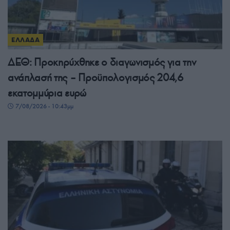
ΕΛΛΑΔΑ
ΔΕΘ: Προκηρύχθηκε ο διαγωνισμός για την
ανάπλασή της – Προϋπολογισμός 204,6
εκατομμύρια ευρώ
7/08/2026 - 10:43μμ