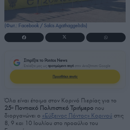
(Φωτ.: Facebook / Sakis Agathaggelidis)
Στηρίξτε το Pontos News
Επιλέξτε μας ως
προτιμώμενη πηγή
στην Αναζήτηση Google
Προσθήκη πηγής
Όλα είναι έτοιμα στον Κορινό Πιερίας για το
25
Ποντιακό Πολιτιστικό Τριήμερο
που
ο
διοργανώνει ο
«Εύξεινος Πόντος» Κορινού
στις
8, 9 και 10 Ιουλίου στο προαύλιο του