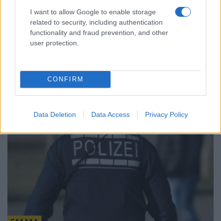
I want to allow Google to enable storage
related to security, including authentication
ΕΛΛΑΔΑ
functionality and fraud prevention, and other
user protection.
Φωτιά στη Βοιωτία: Προφυλακίστηκαν ο
δήμαρχος Στυλίδας και άλλοι δύο
κατηγορούμενοι
CONFIRM
7/08/2026 - 11:25πμ
Data Deletion
Data Access
Privacy Policy