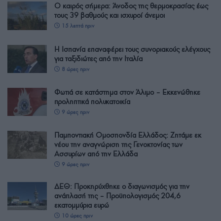
Ο καιρός σήμερα: Άνοδος της θερμοκρασίας έως
τους 39 βαθμούς και ισχυροί άνεμοι
15 λεπτά πριν
Η Ισπανία επαναφέρει τους συνοριακούς ελέγχους
για ταξιδιώτες από την Ιταλία
8 ώρες πριν
Φωτιά σε κατάστημα στον Άλιμο – Εκκενώθηκε
προληπτικά πολυκατοικία
9 ώρες πριν
Παμποντιακή Ομοσπονδία Ελλάδος: Ζητάμε εκ
νέου την αναγνώριση της Γενοκτονίας των
Ασσυρίων από την Ελλάδα
9 ώρες πριν
ΔΕΘ: Προκηρύχθηκε ο διαγωνισμός για την
ανάπλασή της – Προϋπολογισμός 204,6
εκατομμύρια ευρώ
10 ώρες πριν