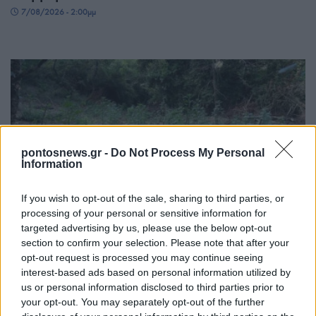
7/08/2026 - 2:00μμ
pontosnews.gr -
Do Not Process My Personal
Information
ΕΛΛΑΔΑ
If you wish to opt-out of the sale, sharing to third parties, or
processing of your personal or sensitive information for
ΕΛΑΣ: Φυτεία με περισσότερα από 2.000
targeted advertising by us, please use the below opt-out
δενδρύλλια κάνναβης εντοπίστηκε σε δύσβατη
section to confirm your selection. Please note that after your
opt-out request is processed you may continue seeing
δασική περιοχή στη Φθιώτιδα
interest-based ads based on personal information utilized by
7/08/2026 - 1:32μμ
us or personal information disclosed to third parties prior to
your opt-out. You may separately opt-out of the further