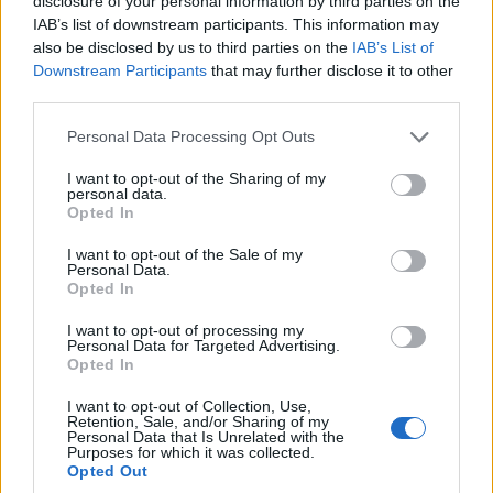
disclosure of your personal information by third parties on the
IAB’s list of downstream participants. This information may
also be disclosed by us to third parties on the
IAB’s List of
Downstream Participants
that may further disclose it to other
third parties.
Please note that this website/app uses one or more Google
Personal Data Processing Opt Outs
services and may gather and store information including but
not limited to your visit or usage behaviour. You may click to
I want to opt-out of the Sharing of my
personal data.
grant or deny consent to Google and its third-party tags to
Opted In
use your data for below specified purposes in below Google
ΕΛΛΑΔΑ
consent section.
I want to opt-out of the Sale of my
Personal Data.
Σέρρες: Βίντεο-ντοκουμέντο από το τροχαίο που
Opted In
κόστισε τη ζωή μητέρας και γιου – Η στιγμή της
I want to opt-out of processing my
σφοδρής σύγκρουσης
Personal Data for Targeted Advertising.
Opted In
7/08/2026 - 12:59μμ
I want to opt-out of Collection, Use,
Retention, Sale, and/or Sharing of my
Personal Data that Is Unrelated with the
Purposes for which it was collected.
Opted Out