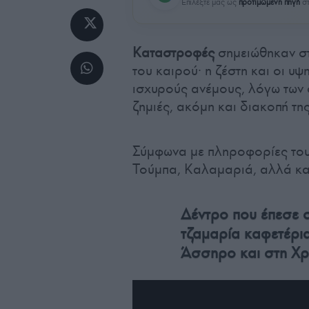
Επιλέξτε μας ως
προτιμώμενη πηγή
στ
Καταστροφές
σημειώθηκαν στ
του καιρού· η ζέστη και οι 
ισχυρούς ανέμους, λόγω των
ζημιές, ακόμη και διακοπή τη
Σύμφωνα με πληροφορίες το
Τούμπα, Καλαμαριά, αλλά και
Δέντρο που έπεσε 
τζαμαρία καφετέρι
Άσσηρο και στη Χ