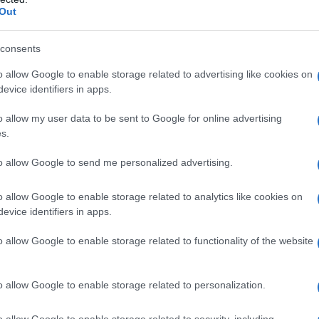
Out
consents
o allow Google to enable storage related to advertising like cookies on
ΕΛΛΑΔΑ
evice identifiers in apps.
Γαβούστημα 2026: Το μεγάλο πολιτιστικό
o allow my user data to be sent to Google for online advertising
συναπάντημα διοργανώνει ο Πολιτιστικός
s.
Λαογραφικός Σύλλογος Καππαδοκών Κόνιτσας «Οι
Ρίζες»
to allow Google to send me personalized advertising.
8/08/2026 - 12:15μμ
o allow Google to enable storage related to analytics like cookies on
evice identifiers in apps.
o allow Google to enable storage related to functionality of the website
o allow Google to enable storage related to personalization.
o allow Google to enable storage related to security, including