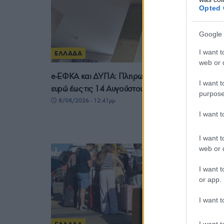
Opted 
Google 
I want t
ΕΛΛΑΔΑ
web or d
e-ΕΦΚΑ και ΔΥΠΑ: Πληρωμές 56,7 εκατομμυρίων
I want t
ευρώ έως τις 14 Αυγούστου
purpose
8/08/2026 - 12:41μμ
I want 
I want t
web or d
I want t
or app.
I want t
I want t