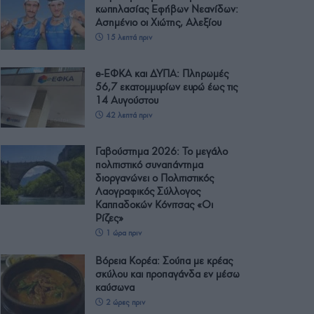
κωπηλασίας Εφήβων Νεανίδων:
Ασημένιο οι Χιώτης, Αλεξίου
15 λεπτά πριν
e-ΕΦΚΑ και ΔΥΠΑ: Πληρωμές
56,7 εκατομμυρίων ευρώ έως τις
14 Αυγούστου
42 λεπτά πριν
Γαβούστημα 2026: Το μεγάλο
πολιτιστικό συναπάντημα
διοργανώνει ο Πολιτιστικός
Λαογραφικός Σύλλογος
Καππαδοκών Κόνιτσας «Οι
Ρίζες»
1 ώρα πριν
Βόρεια Κορέα: Σούπα με κρέας
σκύλου και προπαγάνδα εν μέσω
καύσωνα
2 ώρες πριν