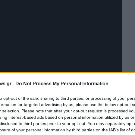
ws.gr -
Do Not Process My Personal Information
to opt-out of the sale, sharing to third parties, or processing of your per
formation for targeted advertising by us, please use the below opt-out s
ο προϊστάμενος υποστήριξης Κυκλοφορίας
r selection. Please note that after your opt-out request is processed y
 Χρήστος Τούρτας, δύο δέντρα που έπεσαν
eing interest-based ads based on personal information utilized by us or
σταθμό Θεσσαλονίκης και έξω από το
disclosed to third parties prior to your opt-out. You may separately opt-
losure of your personal information by third parties on the IAB’s list of
ος, είχαν ως αποτέλεσμα
να σταματήσει η