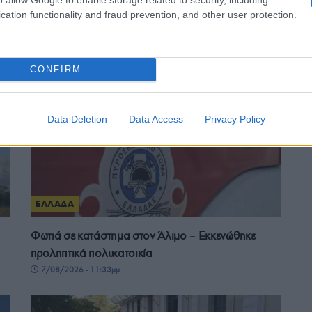
ΕΛΛΑΔΑ
cation functionality and fraud prevention, and other user protection.
Δυτική Αττική: Σε εξέλιξη οι αυτοψίες και οι
αποζημιώσεις μετά την καταστροφική φωτιά
8/08/2026 - 8:57πμ
CONFIRM
Data Deletion
Data Access
Privacy Policy
ΕΛΛΑΔΑ
Φωτιά σε κατάστημα στον Άλιμο – Εκκενώθηκε
προληπτικά πολυκατοικία
7/08/2026 - 11:33μμ