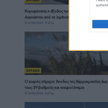
ΕΛΛΑΔΑ
authenti
Κορυφώνεται η έξοδος των αδειούχων του
Αυγούστου από τα λιμάνια της Αττικής
8/08/2026 - 9:47πμ
ΕΛΛΑΔΑ
Ο καιρός σήμερα: Άνοδος της θερμοκρασίας έως
τους 39 βαθμούς και ισχυροί άνεμοι
8/08/2026 - 8:07πμ