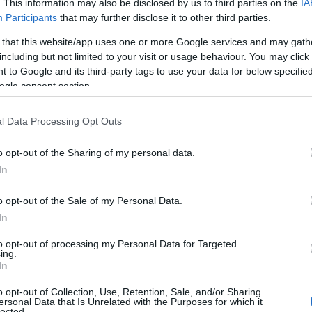
. This information may also be disclosed by us to third parties on the
IA
αι προς τη Θεσσαλονίκη.
Participants
that may further disclose it to other third parties.
 that this website/app uses one or more Google services and may gath
including but not limited to your visit or usage behaviour. You may click 
 to Google and its third-party tags to use your data for below specifi
ogle consent section.
l Data Processing Opt Outs
Tweet
Send
o opt-out of the Sharing of my personal data.
In
ε μας στο
Google News
o opt-out of the Sale of my Personal Data.
In
to opt-out of processing my Personal Data for Targeted
ing.
In
o opt-out of Collection, Use, Retention, Sale, and/or Sharing
ersonal Data that Is Unrelated with the Purposes for which it
lected.