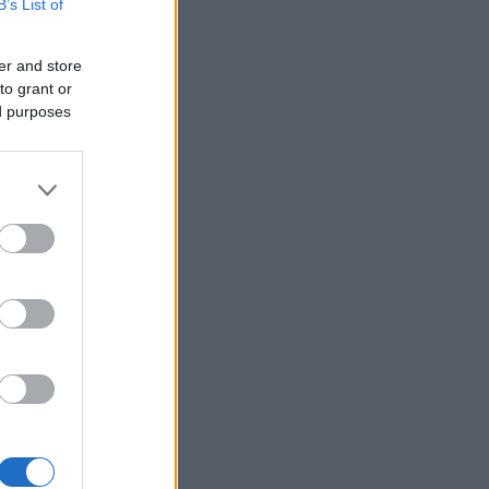
B’s List of
er and store
to grant or
ed purposes