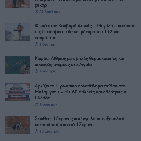
ρεκόρ
59 λεπτά πριν
Φωτιά στον Κουβαρά Αττικής – Μεγάλη επιχείρηση
της Πυροσβεστικής και μήνυμα του 112 για
ετοιμότητα
1 ώρα πριν
Καιρός: Αίθριος με υψηλές θερμοκρασίες και
ισχυρούς ανέμους στο Αιγαίο
1 ώρα πριν
Αρχίζει το Ευρωπαϊκό πρωτάθλημα στίβου στο
Μπέρμιγχαμ – Με 60 αθλητές και αθλήτριες η
Ελλάδα
9 ώρες πριν
Σκιάθος: 15χρονος κατήγγειλε τη σεξουαλική
κακοποίησή του από 17χρονο
10 ώρες πριν