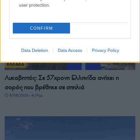
user protection.
CONFIRM
Data Deletion
Data Access
Privacy Policy
ΕΛΛΑΔΑ
Λυκαβηττός: Σε 57χρονη Ελληνίδα ανήκει η
σορός που βρέθηκε σε σπηλιά
8/08/2026 - 4:29μμ