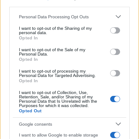
ΕΛΛΑΔΑ
third parties.
Τραγωδία στην Πάρο: Τετράχρονο παιδί πνίγηκε
Please note that this website/app uses one or more Google
Personal Data Processing Opt Outs
σε πισίνα
services and may gather and store information including but
not limited to your visit or usage behaviour. You may click to
I want to opt-out of the Sharing of my
8/08/2026 - 8:12μμ
personal data.
grant or deny consent to Google and its third-party tags to
Opted In
use your data for below specified purposes in below Google
consent section.
I want to opt-out of the Sale of my
Personal Data.
Opted In
I want to opt-out of processing my
Personal Data for Targeted Advertising.
Opted In
I want to opt-out of Collection, Use,
Retention, Sale, and/or Sharing of my
Personal Data that Is Unrelated with the
Purposes for which it was collected.
Opted Out
ΕΛΛΑΔΑ
ΕΛΑΣ: Συνεχίζεται με ταχείς ρυθμούς η
Google consents
εξάρθρωση της ρωσόφωνης μαφίας –
I want to allow Google to enable storage