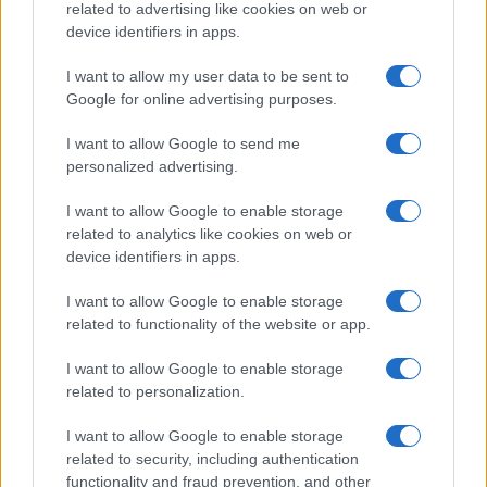
Συνελήφθησαν 49χρονος και 37χρονος
related to advertising like cookies on web or
device identifiers in apps.
8/08/2026 - 7:27μμ
I want to allow my user data to be sent to
Google for online advertising purposes.
I want to allow Google to send me
personalized advertising.
I want to allow Google to enable storage
related to analytics like cookies on web or
device identifiers in apps.
I want to allow Google to enable storage
ΕΛΛΑΔΑ
related to functionality of the website or app.
ΕΛΓΕΚΑ: Προληπτική ανάκληση προϊόντος
I want to allow Google to enable storage
related to personalization.
μαρμελάδας φράουλας γνωστής μάρκας
8/08/2026 - 5:55μμ
I want to allow Google to enable storage
related to security, including authentication
functionality and fraud prevention, and other