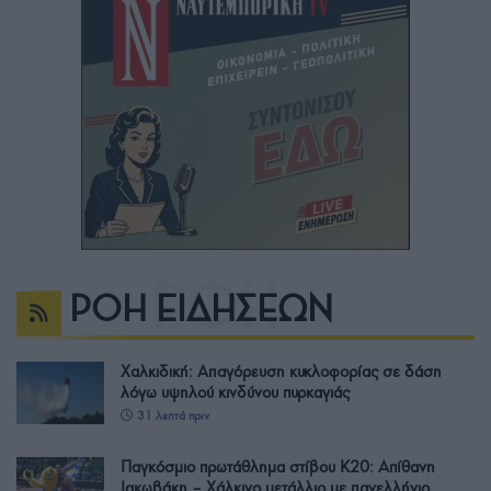
ΡΟΗ ΕΙΔΗΣΕΩΝ
Χαλκιδική: Απαγόρευση κυκλοφορίας σε δάση
λόγω υψηλού κινδύνου πυρκαγιάς
31 λεπτά πριν
Παγκόσμιο πρωτάθλημα στίβου Κ20: Απίθανη
Ιακωβάκη – Χάλκινο μετάλλιο με πανελλήνιο