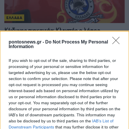
ΕΛΛΑΔΑ
Κίνδυνος πυρκαγιάς: Κλειστός ο λόφος
Φινόπουλου από σήμερα τα μεσάνυχτα – Η
pontosnews.gr -
Do Not Process My Personal
έκκληση του Δήμου Αθηναίων
Information
8/08/2026 - 8:54μμ
If you wish to opt-out of the sale, sharing to third parties, or
processing of your personal or sensitive information for
targeted advertising by us, please use the below opt-out
section to confirm your selection. Please note that after your
opt-out request is processed you may continue seeing
interest-based ads based on personal information utilized by
us or personal information disclosed to third parties prior to
your opt-out. You may separately opt-out of the further
disclosure of your personal information by third parties on the
IAB’s list of downstream participants. This information may
also be disclosed by us to third parties on the
IAB’s List of
Downstream Participants
that may further disclose it to other