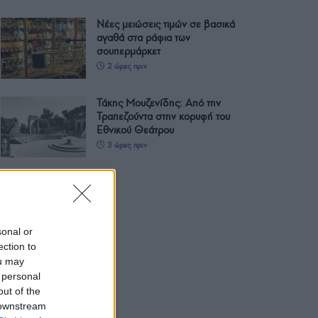
Νέες μειώσεις τιμών σε βασικά
αγαθά στα ράφια των
σουπερμάρκετ
2 ώρες πριν
Τάκης Μουζενίδης: Από την
Τραπεζούντα στην κορυφή του
Εθνικού Θεάτρου
3 ώρες πριν
sonal or
ection to
ou may
 personal
out of the
 downstream