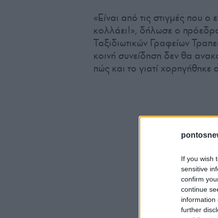
«Είναι από τις στιγμές που ο
κολλάει!», δήλωσε ο πρόεδρ
Ταξιδιωτικών Γραφείων Τραπ
κοινή συνείδηση δεν θα ανακο
πώς και το γιατί χορηγήθηκε α
pontosne
If you wish 
sensitive in
confirm you
continue se
information 
further disc