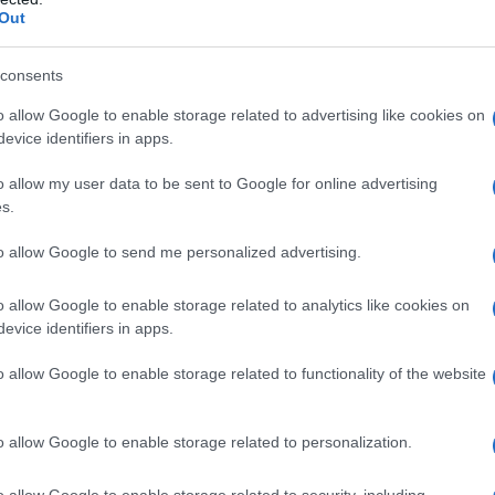
Out
άδεια της επαρχιακής διοίκησης
consents
σχολιάστηκε από τον πρόεδρο της Ένωσης
εζούντας (TÜRSAB) Βολκάν Κανταρτζί, ο
o allow Google to enable storage related to advertising like cookies on
ει τα πνεύματα. Όπως δήλωσε στα τουρκικά
evice identifiers in apps.
α επιτρέπει την πραγματοποίηση τέτοιου
o allow my user data to be sent to Google for online advertising
γία Σουμελά και η συγκεκριμένη έγινε με
s.
ης.
to allow Google to send me personalized advertising.
εοκλίπ θα προβάλει τις φυσικές
o allow Google to enable storage related to analytics like cookies on
ής και θα είναι επιτυχημένο», τόνισε
evice identifiers in apps.
.
o allow Google to enable storage related to functionality of the website
τοίκων για το εάν ήταν ασφαλές αυτό που
o allow Google to enable storage related to personalization.
ους που συμμετείχαν στα γυρίσματα όσο και
 δεδομένη την συχνή πτώση βράχων, ο Κανταρτζί
o allow Google to enable storage related to security, including