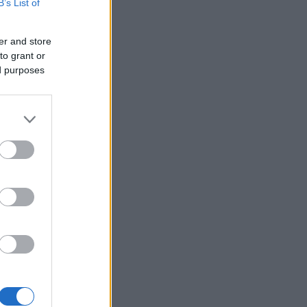
B’s List of
er and store
to grant or
ed purposes