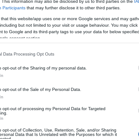
. This information may also be disclosed by us to third parties on the
IA
Participants
that may further disclose it to other third parties.
 that this website/app uses one or more Google services and may gath
including but not limited to your visit or usage behaviour. You may click 
 to Google and its third-party tags to use your data for below specifi
ogle consent section.
κε πώς θα αντιδρούσαν οι
l Data Processing Opt Outs
ια τέτοια εκδήλωση γινόταν σε τζαμί
o opt-out of the Sharing of my personal data.
In
 δήλωση για το σημαντικότερο πολιτιστικό
o opt-out of the Sale of my Personal Data.
ονή Σουμελά, που είναι υποψήφια για την
In
 τη δημόσια συνείδηση των υπευθύνων αυτής
to opt-out of processing my Personal Data for Targeted
ας τις απόψεις πολλών ντόπιων η ζωή των
ing.
In
τελευταία χρόνια, από το επαναλαμβανόμενο
 εργασίες.
o opt-out of Collection, Use, Retention, Sale, and/or Sharing
ersonal Data that Is Unrelated with the Purposes for which it
lected.