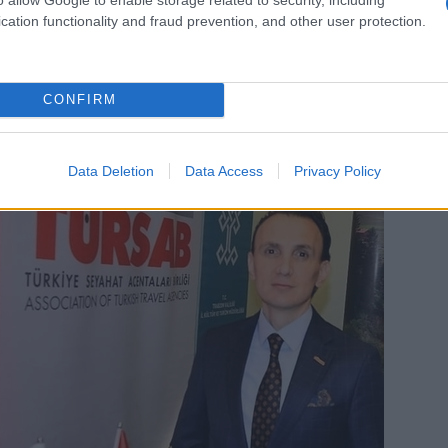
 και πως τα ντεσιμπέλ δεν ήταν αρκετά για να
cation functionality and fraud prevention, and other user protection.
CONFIRM
Data Deletion
Data Access
Privacy Policy