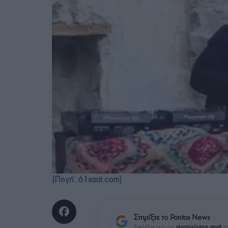
(Πηγή: 61saat.com)
Στηρίξτε το Pontos News
Επιλέξτε μας ως
προτιμώμενη πηγή
στ