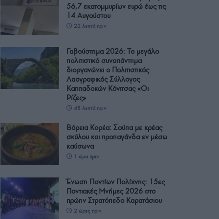
56,7 εκατομμυρίων ευρώ έως τις
14 Αυγούστου
22 λεπτά πριν
Γαβούστημα 2026: Το μεγάλο
πολιτιστικό συναπάντημα
διοργανώνει ο Πολιτιστικός
Λαογραφικός Σύλλογος
Καππαδοκών Κόνιτσας «Οι
Ρίζες»
48 λεπτά πριν
Βόρεια Κορέα: Σούπα με κρέας
σκύλου και προπαγάνδα εν μέσω
καύσωνα
1 ώρα πριν
Ένωση Ποντίων Πολίχνης: 15ες
Ποντιακές Μνήμες 2026 στο
πρώην Στρατόπεδο Καρατάσιου
2 ώρες πριν