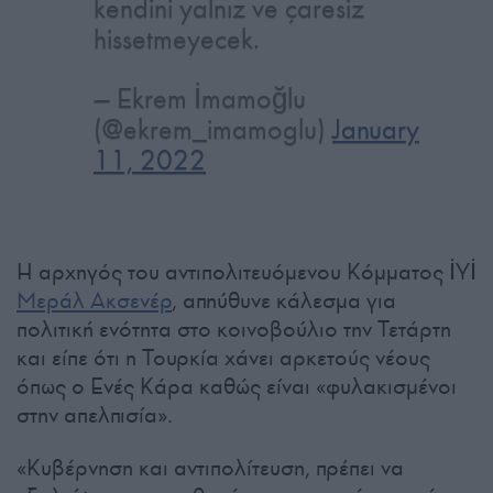
kendini yalnız ve çaresiz
hissetmeyecek.
— Ekrem İmamoğlu
(@ekrem_imamoglu)
January
11, 2022
Η αρχηγός του αντιπολιτευόμενου Κόμματος İYİ
Μεράλ Ακσενέρ
, απηύθυνε κάλεσμα για
πολιτική ενότητα στο κοινοβούλιο την Τετάρτη
και είπε ότι η Τουρκία χάνει αρκετούς νέους
όπως ο Ενές Κάρα καθώς είναι «φυλακισμένοι
στην απελπισία».
«Κυβέρνηση και αντιπολίτευση, πρέπει να