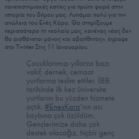
πανεπιστημιακές εστίες για πρώτη φορά στην
ιστορία του δήμου μας. Λυπάμαι πολύ για την
απώλεια του Ενές Κάρα. Θα στηρίξουμε
περισσότερο τη νεολαία μας, κανένας νέος δεν
θα αισθάνεται μόνος και αβοήθητος», έγραψε
στο Twitter Στις 11 Ιανουαρίου.
Çocuklarımızı yıllarca bazı
vakıf, dernek, cemaat
yurtlarına teslim ettiler. İBB
tarihinde ilk kez üniversite
yurtlarını bu yüzden hizmete
açtık.
#EnesKara
’nın acı
kaybına çok üzüldüm.
Gençlerimize daha çok
destek olacağız, hiçbir genç