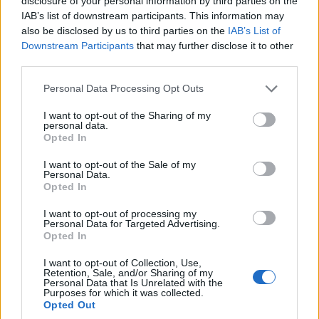
disclosure of your personal information by third parties on the
ΚΟΣΜΟΣ
IAB’s list of downstream participants. This information may
also be disclosed by us to third parties on the
IAB’s List of
Ορμούζ: «Ναι» από Ιράν και Ομάν, αλλά όχι
Downstream Participants
that may further disclose it to other
άνοιγμα – Οι τρεις όροι προς τις ΗΠΑ
third parties.
6/08/2026 - 8:23μμ
Please note that this website/app uses one or more Google
Personal Data Processing Opt Outs
services and may gather and store information including but
not limited to your visit or usage behaviour. You may click to
I want to opt-out of the Sharing of my
personal data.
grant or deny consent to Google and its third-party tags to
Opted In
use your data for below specified purposes in below Google
consent section.
I want to opt-out of the Sale of my
Personal Data.
Opted In
I want to opt-out of processing my
Personal Data for Targeted Advertising.
Opted In
I want to opt-out of Collection, Use,
ΚΟΣΜΟΣ
Retention, Sale, and/or Sharing of my
Personal Data that Is Unrelated with the
Γερμανία: Το ουκρανικό αεροσκάφος κοντά στο
Purposes for which it was collected.
Opted Out
οποίο βρέθηκε drone με εκρηκτικά μετέφερε