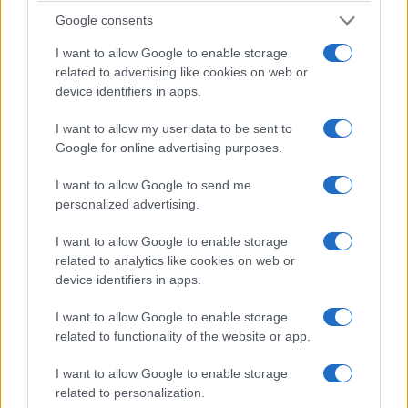
Google consents
πυρομαχικά, σύμφωνα με την έγκυρη «SZ»
6/08/2026 - 6:33μμ
I want to allow Google to enable storage
related to advertising like cookies on web or
device identifiers in apps.
I want to allow my user data to be sent to
Google for online advertising purposes.
I want to allow Google to send me
personalized advertising.
I want to allow Google to enable storage
related to analytics like cookies on web or
device identifiers in apps.
ΚΟΣΜΟΣ
I want to allow Google to enable storage
Χιροσίμα: 81 χρόνια από την πρώτη ατομική
related to functionality of the website or app.
βόμβα στην ιστορία της ανθρωπότητας
I want to allow Google to enable storage
6/08/2026 - 1:11μμ
related to personalization.