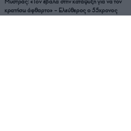
Μυστράς: «Τον έβαλα στην κατάψυξη για να τον
κρατήσω άφθαρτο» – Ελεύθερος ο 55χρονος
7/08/2026 - 5:14μμ
ΕΛΛΑΔΑ
Φωτιά τώρα στο Στεφάνι Κορινθίας – Μήνυμα
από το 112, στη μάχη 7 εναέρια μέσα
7/08/2026 - 4:46μμ