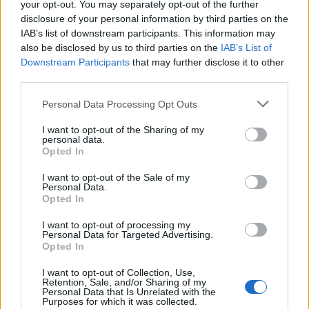
your opt-out. You may separately opt-out of the further
8/08/2026 - 4:29μμ
disclosure of your personal information by third parties on the
IAB’s list of downstream participants. This information may
also be disclosed by us to third parties on the
IAB’s List of
Downstream Participants
that may further disclose it to other
third parties.
Please note that this website/app uses one or more Google
Personal Data Processing Opt Outs
services and may gather and store information including but
not limited to your visit or usage behaviour. You may click to
I want to opt-out of the Sharing of my
personal data.
grant or deny consent to Google and its third-party tags to
Opted In
use your data for below specified purposes in below Google
consent section.
I want to opt-out of the Sale of my
Personal Data.
ΕΛΛΑΔΑ
Opted In
Παραδοσιακή μουσική βραδιά «Θράκη –
I want to opt-out of processing my
Personal Data for Targeted Advertising.
Μακεδονία – Πόντος» από τον Θερμαϊκό
Opted In
Κορινού
I want to opt-out of Collection, Use,
Retention, Sale, and/or Sharing of my
8/08/2026 - 3:00μμ
Personal Data that Is Unrelated with the
Purposes for which it was collected.