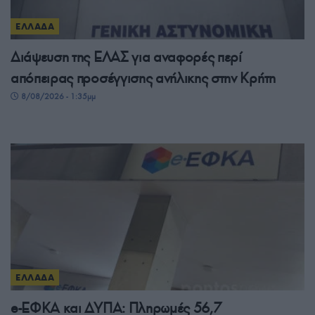
ΕΛΛΑΔΑ
Διάψευση της ΕΛΑΣ για αναφορές περί
απόπειρας προσέγγισης ανήλικης στην Κρήτη
8/08/2026 - 1:35μμ
ΕΛΛΑΔΑ
e-ΕΦΚΑ και ΔΥΠΑ: Πληρωμές 56,7