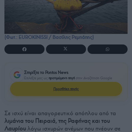
(Φωτ.: EUROKINISSI / Βασίλης Ρεμπάπης)
Στηρίξτε το Pontos News
Επιλέξτε μας ως
προτιμώμενη πηγή
στην Αναζήτηση Google
Προσθήκη πηγής
Σε ισχύ είναι απαγορευτικό απόπλου από τα
λιμάνια του Πειραιά, της Ραφήνας και του
Λαυρίου
λόγω ισχυρών ανέμων που πνέουν σε