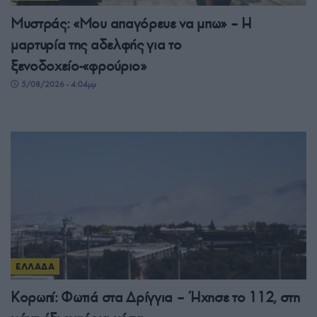
Μυστράς: «Μου απαγόρευε να μπω» – Η
μαρτυρία της αδελφής για το
ξενοδοχείο-«φρούριο»
5/08/2026 - 4:04μμ
ΕΛΛΑΔΑ
Κορωπί: Φωτιά στα Δρίγγια – Ήχησε το 112, στη