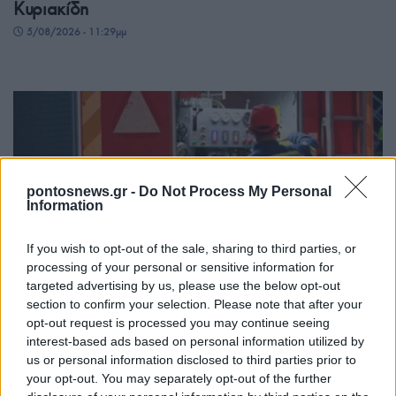
Κυριακίδη
5/08/2026 - 11:29μμ
pontosnews.gr -
Do Not Process My Personal
Information
If you wish to opt-out of the sale, sharing to third parties, or
ΕΛΛΑΔΑ
processing of your personal or sensitive information for
targeted advertising by us, please use the below opt-out
Πυροσβεστική: Τρεις συλλήψεις για πρόκληση
section to confirm your selection. Please note that after your
πυρκαγιάς και παραβάσεις πυροπροστασίας
opt-out request is processed you may continue seeing
interest-based ads based on personal information utilized by
5/08/2026 - 11:00μμ
us or personal information disclosed to third parties prior to
your opt-out. You may separately opt-out of the further