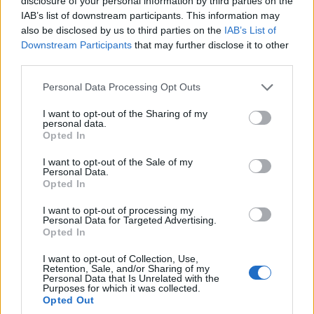
disclosure of your personal information by third parties on the
IAB’s list of downstream participants. This information may
also be disclosed by us to third parties on the
IAB’s List of
Downstream Participants
that may further disclose it to other
third parties.
Please note that this website/app uses one or more Google
Personal Data Processing Opt Outs
services and may gather and store information including but
not limited to your visit or usage behaviour. You may click to
I want to opt-out of the Sharing of my
personal data.
grant or deny consent to Google and its third-party tags to
Opted In
ΕΛΛΑΔΑ
use your data for below specified purposes in below Google
consent section.
I want to opt-out of the Sale of my
Λέσβος: Με τις καλύτερες… γεύσεις πέρασε στην
Personal Data.
Opted In
ιστορία η τριήμερη 39η Γιορτή Σαρδέλας – Το
I want to opt-out of processing my
σήμα κατατεθέν του κόλπου της Καλλονής
Personal Data for Targeted Advertising.
Opted In
5/08/2026 - 10:35μμ
I want to opt-out of Collection, Use,
Retention, Sale, and/or Sharing of my
Personal Data that Is Unrelated with the
Purposes for which it was collected.
Opted Out