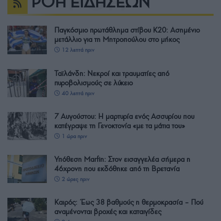
ΡΟΗ ΕΙΔΗΣΕΩΝ
Παγκόσμιο πρωτάθλημα στίβου Κ20: Ασημένιο
μετάλλιο για τη Μητροπούλου στο μήκος
12 λεπτά πριν
Ταϊλάνδη: Νεκροί και τραυματίες από
πυροβολισμούς σε λύκειο
40 λεπτά πριν
7 Αυγούστου: Η μαρτυρία ενός Ασσυρίου που
κατέγραψε τη Γενοκτονία «με τα μάτια του»
1 ώρα πριν
Υπόθεση Marfin: Στον εισαγγελέα σήμερα η
46χρονη που εκδόθηκε από τη Βρετανία
2 ώρες πριν
Καιρός: Έως 38 βαθμούς η θερμοκρασία – Πού
αναμένονται βροχές και καταιγίδες