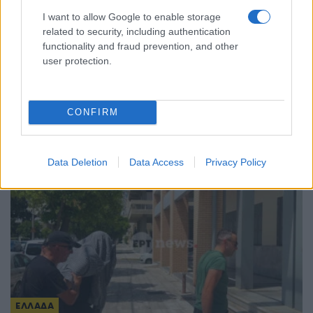
I want to allow Google to enable storage
related to security, including authentication
functionality and fraud prevention, and other
ΕΛΛΑΔΑ
user protection.
Χαλκιδική: Σε εξέλιξη οι εργαστηριακοί έλεγχοι
στο νερό της Σίβηρης
CONFIRM
5/08/2026 - 5:44μμ
Data Deletion
Data Access
Privacy Policy
ΕΛΛΑΔΑ