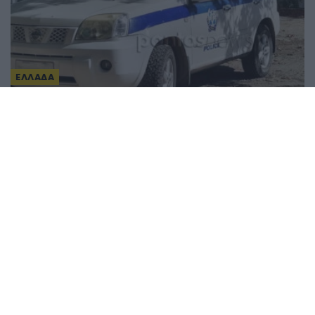
ΕΛΛΑΔΑ
Φρίκη στον Μυστρά: 55χρονος έκρυβε χρόνια σε
καταψύκτη τη σορό του πατέρα του για να
εισπράττει τη σύνταξή του
4/08/2026 - 10:20μμ