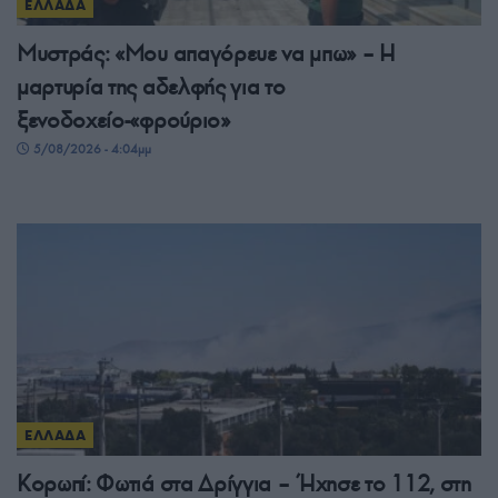
ΕΛΛΑΔΑ
Μυστράς: «Μου απαγόρευε να μπω» – Η
μαρτυρία της αδελφής για το
ξενοδοχείο-«φρούριο»
5/08/2026 - 4:04μμ
ΕΛΛΑΔΑ
Κορωπί: Φωτιά στα Δρίγγια – Ήχησε το 112, στη