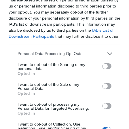
ΕΛΛΑΔΑ
us or personal information disclosed to third parties prior to
your opt-out. You may separately opt-out of the further
Καιρός: Τοπικά στους 38°C η θερμοκρασία –
disclosure of your personal information by third parties on the
Βοριάδες έως και 7 μποφόρ πρόσκαιρα
IAB’s list of downstream participants. This information may
also be disclosed by us to third parties on the
IAB’s List of
6/08/2026 - 8:08πμ
Downstream Participants
that may further disclose it to other
third parties.
Please note that this website/app uses one or more Google
Personal Data Processing Opt Outs
services and may gather and store information including but
not limited to your visit or usage behaviour. You may click to
I want to opt-out of the Sharing of my
personal data.
grant or deny consent to Google and its third-party tags to
Opted In
use your data for below specified purposes in below Google
consent section.
I want to opt-out of the Sale of my
Personal Data.
Opted In
I want to opt-out of processing my
ΕΛΛΑΔΑ
Personal Data for Targeted Advertising.
Opted In
Θεσσαλονίκη: Στον Δήμο Καλαμαριάς
I want to opt-out of Collection, Use,
μεταφέρθηκε το φωτογραφικό αρχείο του Γιάννη
Retention, Sale, and/or Sharing of my