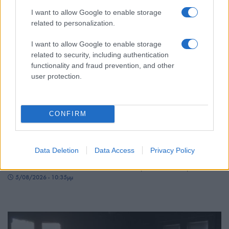
I want to allow Google to enable storage
related to personalization.
I want to allow Google to enable storage
related to security, including authentication
functionality and fraud prevention, and other
user protection.
ΕΛΛΑΔΑ
CONFIRM
Λέσβος: Με τις καλύτερες… γεύσεις πέρασε στην
ιστορία η τριήμερη 39η Γιορτή Σαρδέλας – Το
Data Deletion
Data Access
Privacy Policy
σήμα κατατεθέν του κόλπου της Καλλονής
5/08/2026 - 10:35μμ