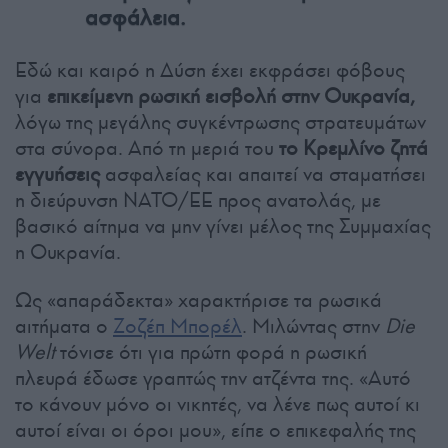
ασφάλεια.
Εδώ και καιρό η Δύση έχει εκφράσει φόβους
για
επικείμενη ρωσική εισβολή στην Ουκρανία,
λόγω της μεγάλης συγκέντρωσης στρατευμάτων
στα σύνορα. Από τη μεριά του
το Κρεμλίνο ζητά
εγγυήσεις
ασφαλείας και απαιτεί να σταματήσει
η διεύρυνση ΝΑΤΟ/ΕΕ προς ανατολάς, με
βασικό αίτημα να μην γίνει μέλος της Συμμαχίας
η Ουκρανία.
Ως «απαράδεκτα» χαρακτήρισε τα ρωσικά
αιτήματα ο
Ζοζέπ Μπορέλ
. Μιλώντας στην
Die
Welt
τόνισε ότι για πρώτη φορά η ρωσική
πλευρά έδωσε γραπτώς την ατζέντα της. «Αυτό
το κάνουν μόνο οι νικητές, να λένε πως αυτοί κι
αυτοί είναι οι όροι μου», είπε ο επικεφαλής της