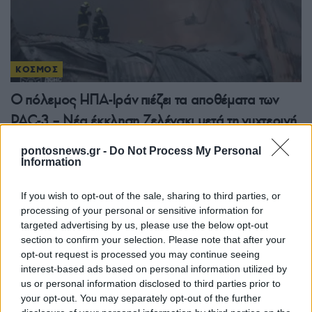
ΚΟΣΜΟΣ
Ο πόλεμος ΗΠΑ-Ιράν πιέζει τα αποθέματα των
PAC-3 – Νέα έκκληση Ζελένσκι μετά τη νυχτερινή
επίθεση με 17 νεκρούς
pontosnews.gr -
Do Not Process My Personal
5/08/2026 - 12:55μμ
Information
If you wish to opt-out of the sale, sharing to third parties, or
processing of your personal or sensitive information for
targeted advertising by us, please use the below opt-out
section to confirm your selection. Please note that after your
opt-out request is processed you may continue seeing
interest-based ads based on personal information utilized by
us or personal information disclosed to third parties prior to
your opt-out. You may separately opt-out of the further