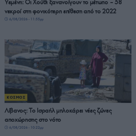
Υεμένη: Οι Χούθι ξανανοίγουν το μέτωπο – 58
νεκροί στη φονικότερη επίθεση από το 2022
6/08/2026 - 11:55μμ
ΚΟΣΜΟΣ
Λίβανος: Το Ισραήλ μπλοκάρει νέες ζώνες
αποχώρησης στο νότο
6/08/2026 - 10:22μμ