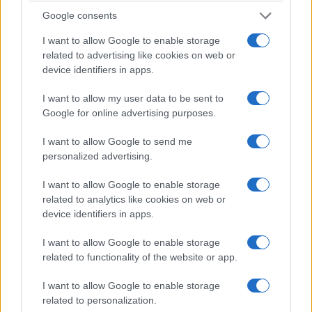
Αργεντινή-Βραζιλία: Στα άκρα η διπλωματική
Google consents
κρίση – Αποχωρούν οι πρεσβευτές
I want to allow Google to enable storage
5/08/2026 - 11:45πμ
related to advertising like cookies on web or
device identifiers in apps.
I want to allow my user data to be sent to
Google for online advertising purposes.
I want to allow Google to send me
personalized advertising.
I want to allow Google to enable storage
related to analytics like cookies on web or
device identifiers in apps.
ΚΟΣΜΟΣ
I want to allow Google to enable storage
related to functionality of the website or app.
Στενό του Ορμούζ: Πού κολλάει η συμφωνία με
το Ιράν – Το σχέδιο των 60 ημερών
I want to allow Google to enable storage
related to personalization.
5/08/2026 - 8:57πμ