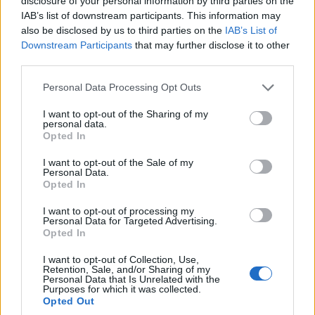
disclosure of your personal information by third parties on the
IAB’s list of downstream participants. This information may
ΚΟΣΜΟΣ
also be disclosed by us to third parties on the
IAB’s List of
Downstream Participants
that may further disclose it to other
Συναγερμός στη Λειψία: Drone κοντά σε
third parties.
ουκρανικό αεροσκάφος – Έκτακτη προσγείωση
Please note that this website/app uses one or more Google
Personal Data Processing Opt Outs
cargo της DHL
services and may gather and store information including but
not limited to your visit or usage behaviour. You may click to
I want to opt-out of the Sharing of my
5/08/2026 - 12:31μμ
personal data.
grant or deny consent to Google and its third-party tags to
Opted In
use your data for below specified purposes in below Google
consent section.
I want to opt-out of the Sale of my
Personal Data.
Opted In
I want to opt-out of processing my
Personal Data for Targeted Advertising.
Opted In
I want to opt-out of Collection, Use,
Retention, Sale, and/or Sharing of my
Personal Data that Is Unrelated with the
Purposes for which it was collected.
ΚΟΣΜΟΣ
Opted Out