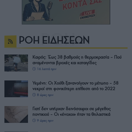
ΡΟΗ ΕΙΔΗΣΕΩΝ
Καιρός: Έως 38 βαθμούς η θερμοκρασία – Πού
αναμένονται βροχές και καταιγίδες
16 λεπτά πριν
Υεμένη: Οι Χούθι ξανανοίγουν το μέτωπο – 58
νεκροί στη φονικότερη επίθεση από το 2022
8 ώρες πριν
Γιατί δεν υπήρχαν δεινόσαυροι σε μέγεθος
ποντικιού – Οι «ένοχοι» ήταν τα θηλαστικά
9 ώρες πριν