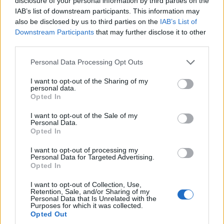
disclosure of your personal information by third parties on the
IAB’s list of downstream participants. This information may
also be disclosed by us to third parties on the
IAB’s List of
Downstream Participants
that may further disclose it to other
third parties.
Please note that this website/app uses one or more Google
Personal Data Processing Opt Outs
services and may gather and store information including but
ΠΟΛΙΤΙΚΗ
not limited to your visit or usage behaviour. You may click to
I want to opt-out of the Sharing of my
personal data.
grant or deny consent to Google and its third-party tags to
Άρση ασυλίας για τον Μάριο Σαλμά – Βαριές
Opted In
use your data for below specified purposes in below Google
καταγγελίες κατά Γεωργιάδη
consent section.
I want to opt-out of the Sale of my
Personal Data.
22/07/2026 - 4:28μμ
Opted In
I want to opt-out of processing my
Personal Data for Targeted Advertising.
Opted In
I want to opt-out of Collection, Use,
Retention, Sale, and/or Sharing of my
Personal Data that Is Unrelated with the
Purposes for which it was collected.
Opted Out