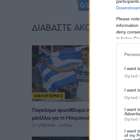
Ακολουθήστ
participants
Downstream 
Please note
ΔΙΑΒΑΣΤΕ
ΑΚΟΜΗ
information 
deny consent
in below Go
Persona
I want t
Opted 
I want t
ΑΘΛΗΤΙΣΜΟΣ
Opted 
I want 
Παγκόσμιο πρωτάθλημα στίβου Κ20: Ασημένιο
Advertis
μετάλλιο για τη Μητροπούλου στο μήκος
Opted 
7/08/2026 - 10:00πμ
I want t
of my P
was col