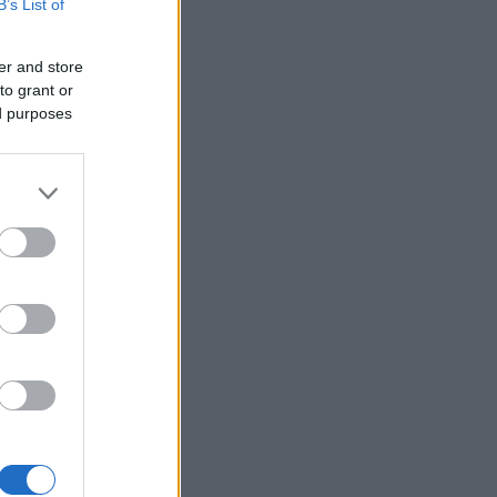
B’s List of
er and store
to grant or
ed purposes