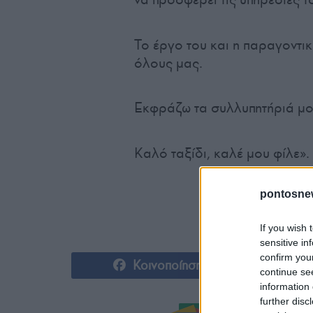
Το έργο του και η παραγοντι
όλους μας.
Εκφράζω τα συλλυπητήριά μου
Καλό ταξίδι, καλέ μου φίλε».
pontosne
If you wish 
sensitive in
confirm you
Κοινοποίηση
continue se
information 
further disc