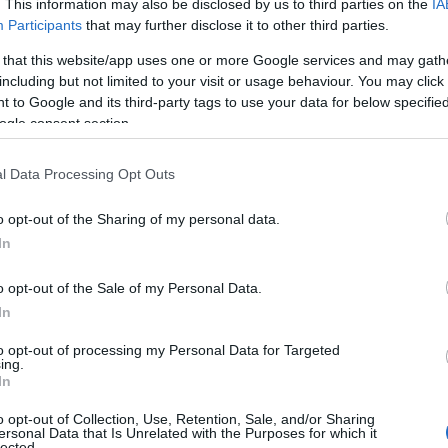
ε μας στο
Google News
. This information may also be disclosed by us to third parties on the
IA
Participants
that may further disclose it to other third parties.
 that this website/app uses one or more Google services and may gath
including but not limited to your visit or usage behaviour. You may click 
 to Google and its third-party tags to use your data for below specifi
ogle consent section.
l Data Processing Opt Outs
o opt-out of the Sharing of my personal data.
In
o opt-out of the Sale of my Personal Data.
ΑΘΛΗΤΙΣΜΟΣ
In
to opt-out of processing my Personal Data for Targeted
Europa League: Έβαλε δύσκολα στον εαυτό του ο
ing.
ΠΑΟΚ και ψάχνει διπλό στις Βρυξέλλες
In
6/08/2026 - 11:10μμ
o opt-out of Collection, Use, Retention, Sale, and/or Sharing
ersonal Data that Is Unrelated with the Purposes for which it
lected.