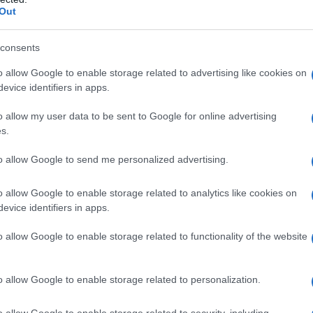
Out
consents
o allow Google to enable storage related to advertising like cookies on
evice identifiers in apps.
ΑΘΛΗΤΙΣΜΟΣ
o allow my user data to be sent to Google for online advertising
s.
ία
Ηλίας Ηλιάσκος: Ο μορφωμένος
Κωνσταντινουπολίτης επιθετικός με την αντιστασιακή
to allow Google to send me personalized advertising.
δράση
6/08/2026 - 12:21μμ
o allow Google to enable storage related to analytics like cookies on
evice identifiers in apps.
o allow Google to enable storage related to functionality of the website
o allow Google to enable storage related to personalization.
o allow Google to enable storage related to security, including