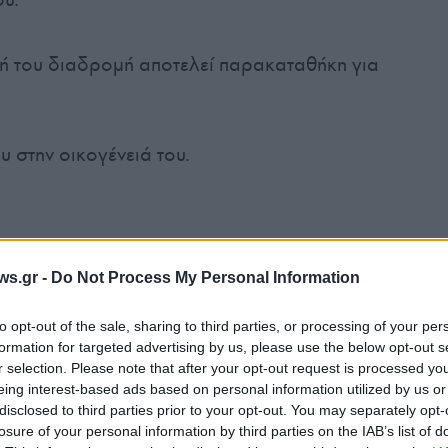
κή του διαδρομή αποτελεί παρακαταθήκη για
 στην οικογένειά του.
ws.gr -
Do Not Process My Personal Information
to opt-out of the sale, sharing to third parties, or processing of your per
formation for targeted advertising by us, please use the below opt-out s
r selection. Please note that after your opt-out request is processed y
Tweet
Send
eing interest-based ads based on personal information utilized by us or
disclosed to third parties prior to your opt-out. You may separately opt-
losure of your personal information by third parties on the IAB’s list of