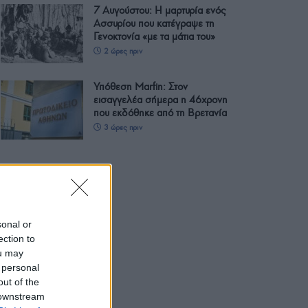
7 Αυγούστου: Η μαρτυρία ενός
Ασσυρίου που κατέγραψε τη
Γενοκτονία «με τα μάτια του»
2 ώρες πριν
Υπόθεση Marfin: Στον
εισαγγελέα σήμερα η 46χρονη
που εκδόθηκε από τη Βρετανία
3 ώρες πριν
sonal or
ection to
ou may
 personal
out of the
 downstream