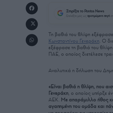
Στηρίξτε το Pontos News
Επιλέξτε μας ως
προτιμώμενη πηγή
στ
Τη βαθιά του θλίψη εξέφρασ
Κωνσταντίνου Γενεράκη
. Ο δι
εξέφρασε τη βαθιά του θλίψη 
ΠΑΕ, ο οποίος διετέλεσε τρε
Αναλυτικά η δήλωση του Δημ
«Είναι βαθιά η θλίψη, που αι
Γενεράκη
, ο οποίος υπήρξε έ
ΑΕΚ.
Με απαράμιλλο ήθος κα
αγαπημένη του ομάδα και πά
να προσφέρει τις υπηρεσίες τ