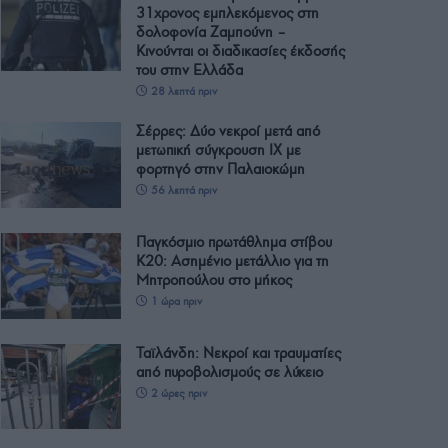
31χρονος εμπλεκόμενος στη
δολοφονία Ζαμπούνη –
Κινούνται οι διαδικασίες έκδοσής
του στην Ελλάδα
28 λεπτά πριν
Σέρρες: Δύο νεκροί μετά από
μετωπική σύγκρουση ΙΧ με
φορτηγό στην Παλαιοκώμη
56 λεπτά πριν
Παγκόσμιο πρωτάθλημα στίβου
Κ20: Ασημένιο μετάλλιο για τη
Μητροπούλου στο μήκος
1 ώρα πριν
Ταϊλάνδη: Νεκροί και τραυματίες
από πυροβολισμούς σε λύκειο
2 ώρες πριν