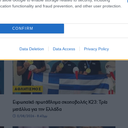
ΑΘΛΗΤΙΣΜΟΣ
cation functionality and fraud prevention, and other user protection.
αι
Conference League: Στη Σόφια θα κριθεί η πρόκριση
του Παναθηναϊκού
CONFIRM
5/08/2026 - 11:58μμ
Data Deletion
Data Access
Privacy Policy
ΑΘΛΗΤΙΣΜΟΣ
Ευρωπαϊκό πρωτάθλημα σκοποβολής Κ23: Τρία
μετάλλια για την Ελλάδα
5/08/2026 - 8:43μμ