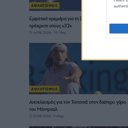
ΑΘΛΗΤΙΣΜΟΣ
authenti
Εμφατική πρεμιέρα για τη Σάκκαρη στο Τορόντο κ
πρόκριση στους «32»
6/08/2026 - 10:18πμ
ΑΘΛΗΤΙΣΜΟΣ
Αποκλεισμός για τον Τσιτσιπά στον δεύτερο γύρο
του Μόντρεαλ
5/08/2026 - 9:40μμ