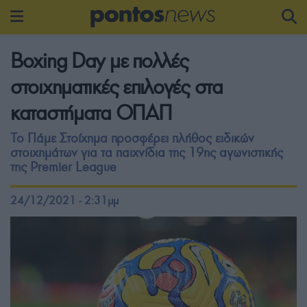
Boxing Day με πολλές
στοιχηματικές επιλογές στα
καταστήματα ΟΠΑΠ
Το Πάμε Στοίχημα προσφέρει πλήθος ειδικών
στοιχημάτων για τα παιχνίδια της 19ης αγωνιστικής
της Premier League
24/12/2021 - 2:31μμ