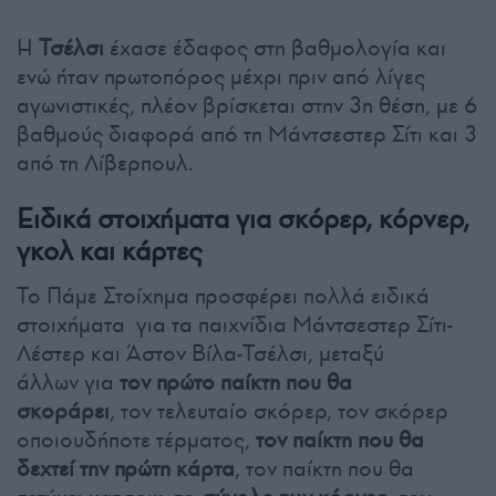
Η
Τσέλσι
έχασε έδαφος στη βαθμολογία και
ενώ ήταν πρωτοπόρος μέχρι πριν από λίγες
αγωνιστικές, πλέον βρίσκεται στην 3η θέση, με 6
βαθμούς διαφορά από τη Μάντσεστερ Σίτι και 3
από τη Λίβερπουλ.
Ειδικά στοιχήματα για σκόρερ, κόρνερ,
γκολ και κάρτες
Το Πάμε Στοίχημα προσφέρει πολλά ειδικά
στοιχήματα για τα παιχνίδια Μάντσεστερ Σίτι-
Λέστερ και Άστον Βίλα-Τσέλσι, μεταξύ
άλλων για
τον πρώτο παίκτη που θα
σκοράρει
, τον τελευταίο σκόρερ, τον σκόρερ
οποιουδήποτε τέρματος,
τον παίκτη που θα
δεχτεί την πρώτη κάρτα
, τον παίκτη που θα