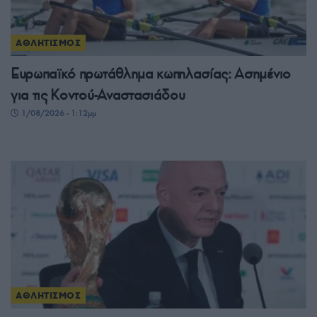
ΑΘΛΗΤΙΣΜΟΣ
Ευρωπαϊκό πρωτάθλημα κωπηλασίας: Ασημένιο
για τις Κοντού-Αναστασιάδου
1/08/2026 - 1:12μμ
ΑΘΛΗΤΙΣΜΟΣ