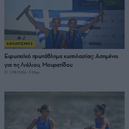
ΑΘΛΗΤΙΣΜΟΣ
Ευρωπαϊκό πρωτάθλημα κωπηλασίας: Ασημένιο
για τις Λιόλιου, Μουρατίδου
1/08/2026 - 5:28μμ