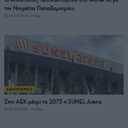
την Ντορέττα Παπαδημητρίου
29/07/2026 - 3:35μμ
ΑΘΛΗΤΙΣΜΟΣ
Στην ΑΕΚ μέχρι το 2075 η SUNEL Arena
29/07/2026 - 10:23πμ