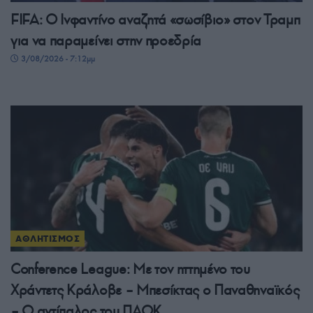
FIFA: Ο Ινφαντίνο αναζητά «σωσίβιο» στον Τραμπ
για να παραμείνει στην προεδρία
3/08/2026 - 7:12μμ
ΑΘΛΗΤΙΣΜΟΣ
Conference League: Με τον ηττημένο του
Χράντετς Κράλοβε – Μπεσίκτας ο Παναθηναϊκός
– Ο αντίπαλος του ΠΑΟΚ