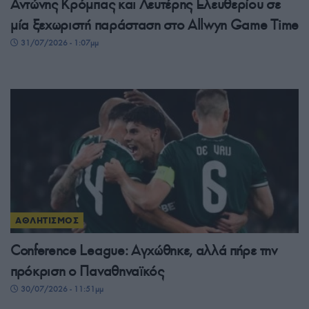
Αντώνης Κρόμπας και Λευτέρης Ελευθερίου σε
μία ξεχωριστή παράσταση στο Allwyn Game Time
31/07/2026 - 1:07μμ
ΑΘΛΗΤΙΣΜΟΣ
Conference League: Αγχώθηκε, αλλά πήρε την
πρόκριση ο Παναθηναϊκός
30/07/2026 - 11:51μμ