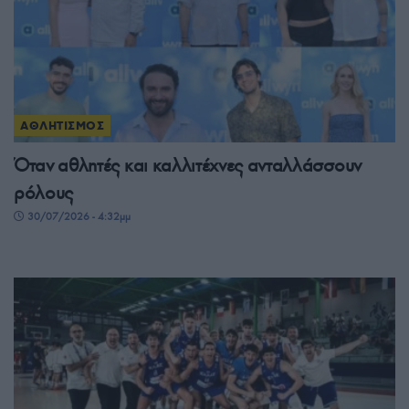
ΑΘΛΗΤΙΣΜΟΣ
Όταν αθλητές και καλλιτέχνες ανταλλάσσουν
ρόλους
30/07/2026 - 4:32μμ