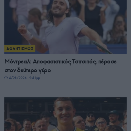
ΑΘΛΗΤΙΣΜΟΣ
Μόντρεαλ: Αποφασιστικός Τσιτσιπάς, πέρασε
στον δεύτερο γύρο
4/08/2026 - 9:51μμ