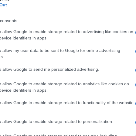
Out
consents
ΑΜΥΝΑ
o allow Google to enable storage related to advertising like cookies on
evice identifiers in apps.
Τρία χρόνια από τον θάνατο του πιλότου Περικλή
Στεφανίδη – Μνημόσυνο στο Παλαιό Αγιονέρι
o allow my user data to be sent to Google for online advertising
Κιλκίς
s.
16/07/2026 - 10:15πμ
to allow Google to send me personalized advertising.
o allow Google to enable storage related to analytics like cookies on
evice identifiers in apps.
o allow Google to enable storage related to functionality of the website
o allow Google to enable storage related to personalization.
ΑΜΥΝΑ
o allow Google to enable storage related to security, including