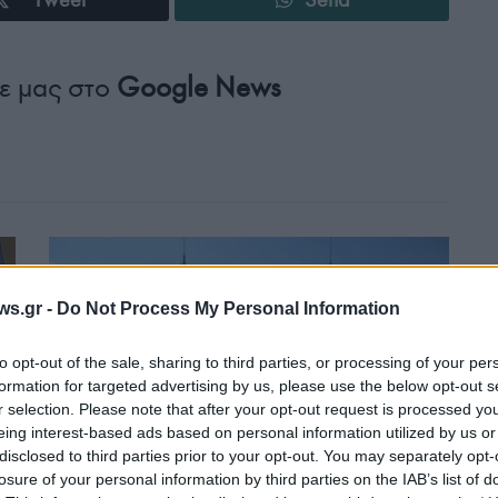
ε μας στο
Google News
ws.gr -
Do Not Process My Personal Information
to opt-out of the sale, sharing to third parties, or processing of your per
formation for targeted advertising by us, please use the below opt-out s
r selection. Please note that after your opt-out request is processed y
ΑΜΥΝΑ
eing interest-based ads based on personal information utilized by us or
disclosed to third parties prior to your opt-out. You may separately opt-
Σαουδική Αραβία: Ελληνική πυροβολαρχία Patriot
losure of your personal information by third parties on the IAB’s list of
κατέρριψε δύο πυραύλους των Χούθι