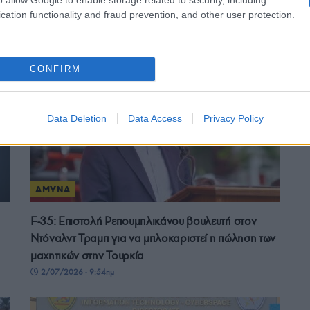
τά
Πώς εκπαιδεύει ο Ελληνικός Στρατός τους νέους
cation functionality and fraud prevention, and other user protection.
χειριστές drones – Από τον εξομοιωτή στο πεδίο
επιχειρήσεων
11/07/2026 - 12:41μμ
CONFIRM
Data Deletion
Data Access
Privacy Policy
ΑΜΥΝΑ
F-35: Επιστολή Ρεπουμπλικάνου βουλευτή στον
Ντόναλντ Τραμπ για να μπλοκαριστεί η πώληση των
μαχητικών στην Τουρκία
2/07/2026 - 9:54πμ