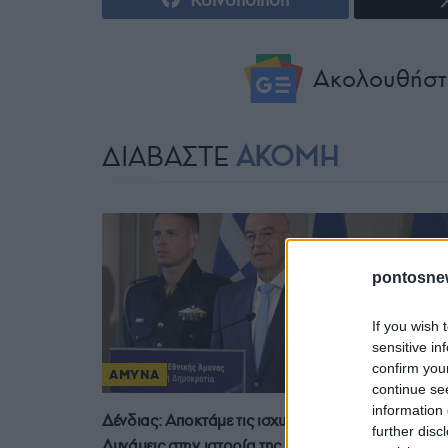
Ακολουθήστ
ΔΙΑΒΑΣΤΕ
ΑΚΟΜΗ
pontosne
If you wish 
sensitive in
confirm you
ΑΜΥΝΑ
continue se
information 
Δένδιας: Αποκτάμε τις ισχυρότερες Ένοπλες
further disc
Δυνάμεις στην ιστορία της σύγχρονης Ελλάδας