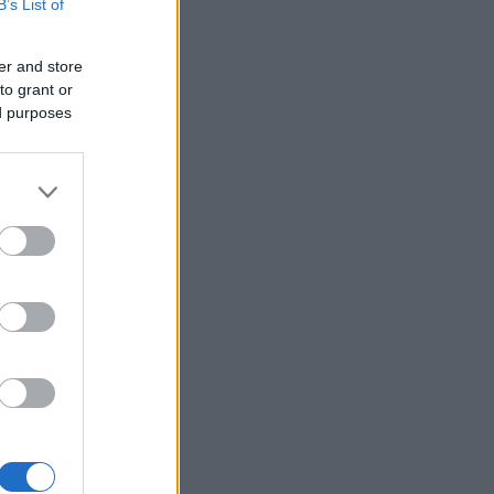
B’s List of
er and store
to grant or
ed purposes