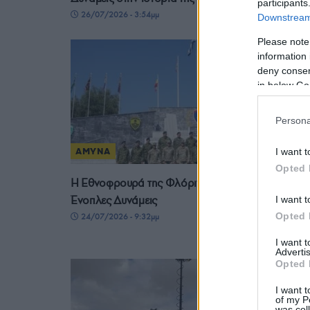
participants
26/07/2026 - 3:54μμ
Downstream 
Please note
information 
deny consent
in below Go
Persona
I want t
ΑΜΥΝΑ
Opted 
Η Εθνοφρουρά της Φλόριντα στις ελληνικές
Ένοπλες Δυνάμεις
I want t
Opted 
24/07/2026 - 9:32μμ
I want 
Advertis
Opted 
I want t
of my P
was col