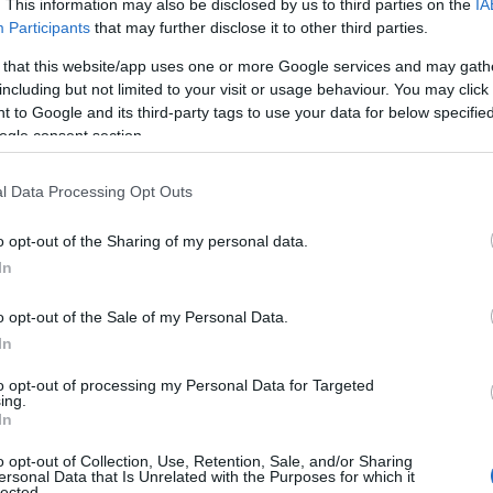
. This information may also be disclosed by us to third parties on the
IA
25/07/2026 - 11:29πμ
Participants
that may further disclose it to other third parties.
 that this website/app uses one or more Google services and may gath
including but not limited to your visit or usage behaviour. You may click 
 to Google and its third-party tags to use your data for below specifi
ogle consent section.
l Data Processing Opt Outs
o opt-out of the Sharing of my personal data.
ΑΜΥΝΑ
In
«Ασπίδα του Αχιλλέα» και νέα εξοπλιστικά: Το
ΚΥΣΕΑ άναψε το «πράσινο φως» για την «Ατζέντα
o opt-out of the Sale of my Personal Data.
In
2030»
23/07/2026 - 2:00μμ
to opt-out of processing my Personal Data for Targeted
ing.
In
o opt-out of Collection, Use, Retention, Sale, and/or Sharing
ersonal Data that Is Unrelated with the Purposes for which it
lected.