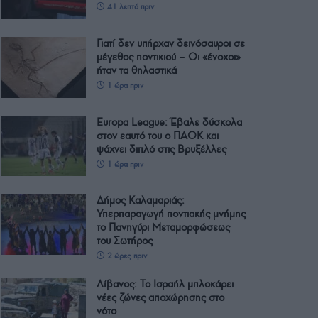
41 λεπτά πριν
Γιατί δεν υπήρχαν δεινόσαυροι σε
μέγεθος ποντικιού – Οι «ένοχοι»
ήταν τα θηλαστικά
1 ώρα πριν
Europa League: Έβαλε δύσκολα
στον εαυτό του ο ΠΑΟΚ και
ψάχνει διπλό στις Βρυξέλλες
1 ώρα πριν
Δήμος Καλαμαριάς:
Υπερπαραγωγή ποντιακής μνήμης
το Πανηγύρι Μεταμορφώσεως
του Σωτήρος
2 ώρες πριν
Λίβανος: Το Ισραήλ μπλοκάρει
νέες ζώνες αποχώρησης στο
νότο