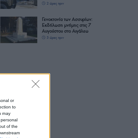
2 ώρες πριν
Γενοκτονία των Ασσυρίων:
Εκδήλωση μνήμης στις 7
Αυγούστου στο Αιγάλεω
3 ώρες πριν
sonal or
ection to
ou may
 personal
out of the
 downstream