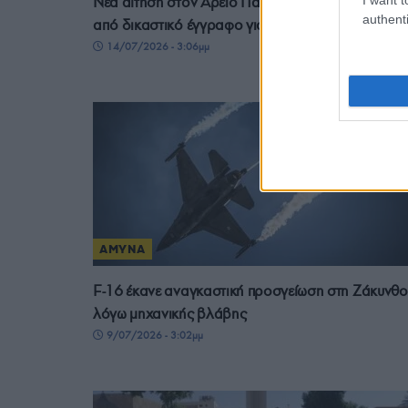
Νέα αίτηση στον Άρειο Πάγο για τις υποκλοπές με
authenti
από δικαστικό έγγραφο για τον Ταλ Ντίλιαν
14/07/2026 - 3:06μμ
ΑΜΥΝΑ
F-16 έκανε αναγκαστική προσγείωση στη Ζάκυνθο
λόγω μηχανικής βλάβης
9/07/2026 - 3:02μμ