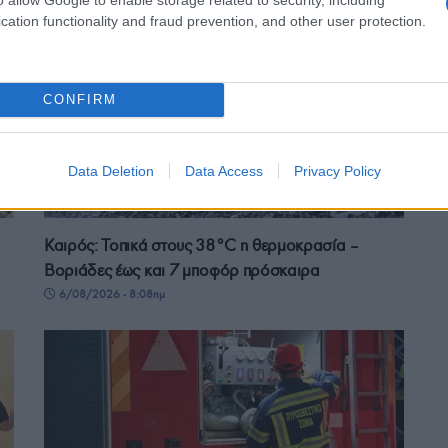
cation functionality and fraud prevention, and other user protection.
CONFIRM
Data Deletion
Data Access
Privacy Policy
ΕΛΛΑΔΑ
Καιρός: Τοπικά στους 38°C η θερμοκρασία –
Βοριάδες έως και 7 μποφόρ πρόσκαιρα
6/08/2026 - 8:08πμ