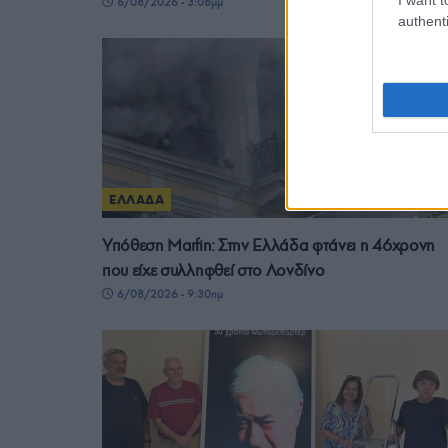
6/08/2026 - 3:08μμ
authenti
ΕΛΛΑΔΑ
Υπόθεση Μarfin: Στην Ελλάδα φτάνει η 46χρονη
που είχε συλληφθεί στο Λονδίνο
6/08/2026 - 9:30πμ