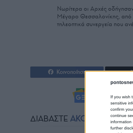
Νωρίτερα οι Αρχές οδήγησαν
Μέγαρο Θεσσαλονίκης, από τ
τηλεοπτικά συνεργεία που αν
Κοινοποίηση
pontosne
Ακολουθήστ
If you wish 
sensitive in
confirm you
continue se
ΔΙΑΒΑΣΤΕ
ΑΚΟΜΗ
information 
further disc