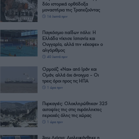
δύο ιστορικά ορθόδοξα
μοναστήρια της Τραπεζούντας
16 λεπτά πριν
Παγκόσμιο παίδων πόλο: Η
Ελλάδα νίκησε Ισπανία και
Ουγγαρία, αλλά την «έκοψε» ο
αλγόριθμος
40 λεπτά πριν
Ορμούζ: «Ναι» από Ιράν και
Ομάν, αλλά όχι άνοιγμα – Οι
τρεις όροι προς τις ΗΠΑ
1 ώρα πριν
Πυρκαγιές: Ολοκληρώθηκαν 325
αυτοψίες της στις πυρόπληκτες
περιοχές όλης της χώρας
1 ώρα πριν
Άνω Λιόσια: Διαλευκάνθηκε η