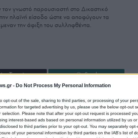
 τον γνωστό παρουσιαστή στο Δικαστικό
ην πλαϊνή είσοδο ώστε να αποφύγουν τα
έμεναν την άφιξη του συλληφθέντα.
Tweet
Send
ws.gr -
Do Not Process My Personal Information
ε μας στο
Google News
to opt-out of the sale, sharing to third parties, or processing of your per
formation for targeted advertising by us, please use the below opt-out s
r selection. Please note that after your opt-out request is processed y
eing interest-based ads based on personal information utilized by us or
disclosed to third parties prior to your opt-out. You may separately opt-
losure of your personal information by third parties on the IAB’s list of