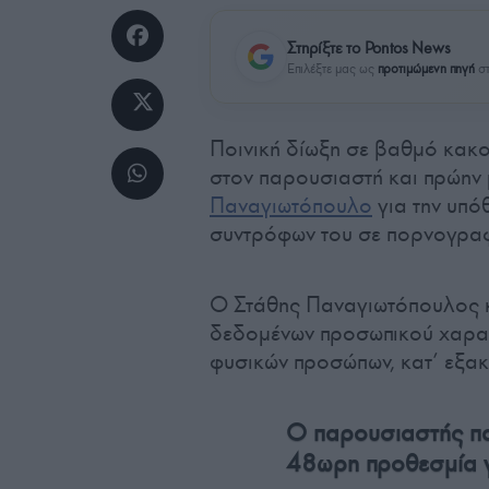
Στηρίξτε το Pontos News
Επιλέξτε μας ως
προτιμώμενη πηγή
στ
Ποινική δίωξη σε βαθμό κακ
στον παρουσιαστή και πρώην
Παναγιωτόπουλο
για την υπό
συντρόφων του σε πορνογραφ
Ο Στάθης Παναγιωτόπουλος κ
δεδομένων προσωπικού χαρα
φυσικών προσώπων, κατ’ εξα
Ο παρουσιαστής πα
48ωρη προθεσμία γ