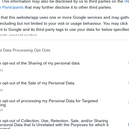
. This information may also be disclosed by us to third parties on the
IA
Participants
that may further disclose it to other third parties.
 that this website/app uses one or more Google services and may gath
including but not limited to your visit or usage behaviour. You may click 
 to Google and its third-party tags to use your data for below specifi
ogle consent section.
ΕΛΛΑΔΑ
l Data Processing Opt Outs
ς
Άνω Λιόσια: Διαλευκάνθηκε η υπόθεση του
o opt-out of the Sharing of my personal data.
72χρονου που βρέθηκε νεκρός σε αυτοκίνητο – Δύο
In
συλλήψεις
o opt-out of the Sale of my Personal Data.
6/08/2026 - 7:30μμ
In
to opt-out of processing my Personal Data for Targeted
ing.
In
o opt-out of Collection, Use, Retention, Sale, and/or Sharing
ersonal Data that Is Unrelated with the Purposes for which it
lected.