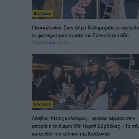
ΕΛΛΑΔΑ
Θεσσαλονίκη: Στον Δήμο Καλαμαριάς μεταφέρθη
το φωτογραφικό αρχείο του Γιάννη Κυριακίδη
5/08/2026 - 11:29μμ
ΕΛΛΑΔΑ
Λέσβος: Με τις καλύτερες… γεύσεις πέρασε στην
ιστορία η τριήμερη 39η Γιορτή Σαρδέλας – Το σή
κατατεθέν του κόλπου της Καλλονής