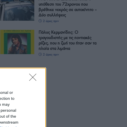
υπόθεση του 72χρονου που
βρέθηκε νεκρός σε αυτοκίνητο –
Δύο συλλήψεις
2 ώρες πριν
Πόλυς Κερμανίδης: Ο
τραγουδιστής με τις ποντιακές
ρίζες, που η ζωή του ήταν σαν τα
πλοία στα λιμάνια
2 ώρες πριν
sonal or
ection to
ou may
 personal
out of the
 downstream