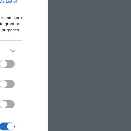
B’s List of
er and store
to grant or
ed purposes