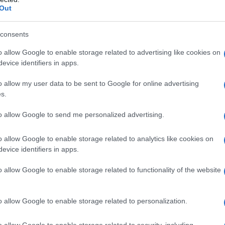
Out
ΕΛΛΑΔΑ
consents
Καστοριά: Έκτακτα μέτρα μετά τον εντοπισμό
o allow Google to enable storage related to advertising like cookies on
ευλογιάς των προβάτων στον Γέρμα
evice identifiers in apps.
6/08/2026 - 3:33μμ
o allow my user data to be sent to Google for online advertising
s.
to allow Google to send me personalized advertising.
o allow Google to enable storage related to analytics like cookies on
evice identifiers in apps.
ΕΛΛΑΔΑ
o allow Google to enable storage related to functionality of the website
Ιός Δυτικού Νείλου: 65 κρούσματα έως σήμερα στην
Ελλάδα – Έξι θάνατοι και 23 νέα περιστατικά
o allow Google to enable storage related to personalization.
6/08/2026 - 9:54πμ
o allow Google to enable storage related to security, including