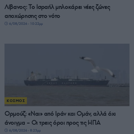
Λίβανος: Το Ισραήλ μπλοκάρει νέες ζώνες
αποχώρησης στο νότο
6/08/2026 - 10:22μμ
ΚΟΣΜΟΣ
Ορμούζ: «Ναι» από Ιράν και Ομάν, αλλά όχι
άνοιγμα – Οι τρεις όροι προς τις ΗΠΑ
6/08/2026 - 8:23μμ