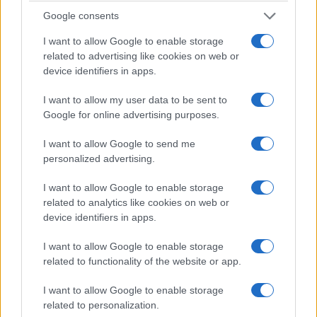
στον καθορισμό νέας διαδρομής διέλευσης των
Google consents
πλοίων
I want to allow Google to enable storage
5/08/2026 - 9:12μμ
related to advertising like cookies on web or
device identifiers in apps.
I want to allow my user data to be sent to
Google for online advertising purposes.
I want to allow Google to send me
personalized advertising.
I want to allow Google to enable storage
related to analytics like cookies on web or
device identifiers in apps.
ΚΟΣΜΟΣ
I want to allow Google to enable storage
Τουρκία: Νομοθετική πρωτοβουλία για ειρήνευση
related to functionality of the website or app.
με το PKK, αμνηστία στους πρώην μαχητές και
I want to allow Google to enable storage
αναστολή ποινών
related to personalization.