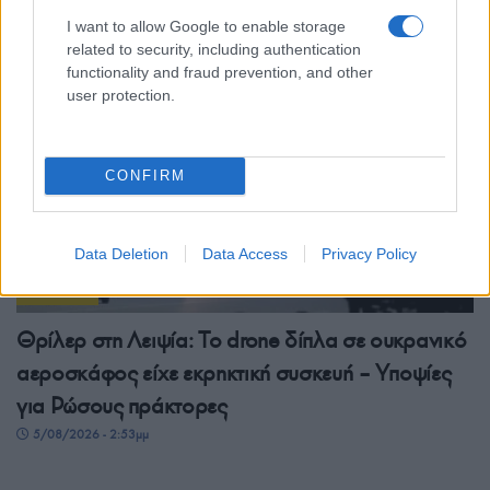
5/08/2026 - 4:30μμ
I want to allow Google to enable storage
related to security, including authentication
functionality and fraud prevention, and other
user protection.
CONFIRM
Data Deletion
Data Access
Privacy Policy
ΚΟΣΜΟΣ
Θρίλερ στη Λειψία: Το drone δίπλα σε ουκρανικό
αεροσκάφος είχε εκρηκτική συσκευή – Υποψίες
για Ρώσους πράκτορες
5/08/2026 - 2:53μμ