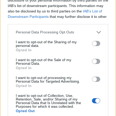
disclosure of your personal information by third parties on the
IAB’s list of downstream participants. This information may
ΚΟΣΜΟΣ
also be disclosed by us to third parties on the
IAB’s List of
Downstream Participants
that may further disclose it to other
Πολιτικές αναταράξεις στο Ιράν και διπλωματικός
third parties.
πυρετός για τα Στενά του Ορμούζ
Please note that this website/app uses one or more Google
Personal Data Processing Opt Outs
6/08/2026 - 11:07πμ
services and may gather and store information including but
not limited to your visit or usage behaviour. You may click to
I want to opt-out of the Sharing of my
personal data.
grant or deny consent to Google and its third-party tags to
Opted In
use your data for below specified purposes in below Google
consent section.
I want to opt-out of the Sale of my
Personal Data.
Opted In
I want to opt-out of processing my
Personal Data for Targeted Advertising.
Opted In
I want to opt-out of Collection, Use,
Retention, Sale, and/or Sharing of my
ΚΟΣΜΟΣ
Personal Data that Is Unrelated with the
Purposes for which it was collected.
Opted Out
Στενά του Ορμούζ: Ιράν και Ομάν συμφώνησαν