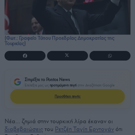
(Φωτ.: Γραφείο Τύπου Προεδρίας Δημοκρατίας της
Τουρκίας)
Στηρίξτε το Pontos News
Επιλέξτε μας ως
προτιμώμενη πηγή
στην Αναζήτηση Google
Προσθήκη πηγής
Νέα… ζημιά στην τουρκική λίρα έκαναν οι
διαβεβαιώσεις
του
Ρετζέπ Ταγίπ Ερντογάν
ότι